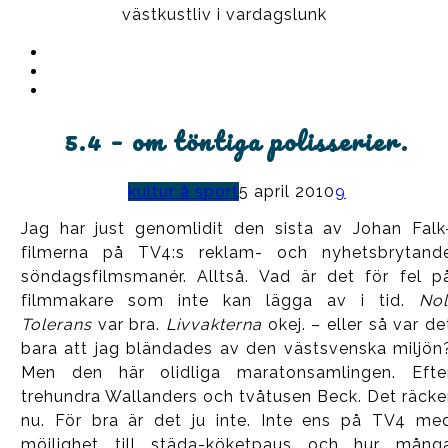
västkustliv i vardagslunk
Instagram
Ullrika
Facebook
Ullrika
Instagram
Lolles
5.4 – om töntiga polisserier.
kultur å sport
5 april 2010
9
Jag har just genomlidit den sista av Johan Falk
filmerna på TV4:s reklam- och nyhetsbrytand
söndagsfilmsmanér. Alltså. Vad är det för fel p
filmmakare som inte kan lägga av i tid.
Nol
Tolerans
var bra.
Livvakterna
okej. – eller så var de
bara att jag bländades av den västsvenska miljön
Men den här olidliga maratonsamlingen. Efte
trehundra Wallanders och tvåtusen Beck. Det räcke
nu. För bra är det ju inte. Inte ens på TV4 me
möjlighet till städa-köketpaus och hur mång