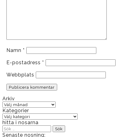
Namn
*
E-postadress
*
Webbplats
Arkiv
Arkiv
Kategorier
Kategorier
hitta i nosarna
Sök
efter:
Senaste nosning: