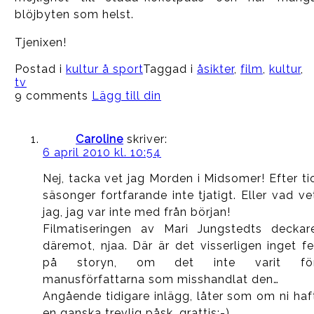
blöjbyten som helst.
Tjenixen!
Postad i
kultur å sport
Taggad i
åsikter
,
film
,
kultur
,
tv
9 comments
Lägg till din
Caroline
skriver:
6 april 2010 kl. 10:54
Nej, tacka vet jag Morden i Midsomer! Efter ti
säsonger fortfarande inte tjatigt. Eller vad ve
jag, jag var inte med från början!
Filmatiseringen av Mari Jungstedts deckar
däremot, njaa. Där är det visserligen inget fe
på storyn, om det inte varit fö
manusförfattarna som misshandlat den…
Angående tidigare inlägg, låter som om ni haf
en ganska trevlig påsk, grattis:-)