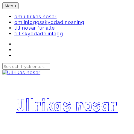
Skip
Menu
to
content
om ullrikas nosar
om inloggsskyddad nosning
till nosar für alle
till skyddade inlägg
Instagram
Ullrika
Facebook
Ullrika
Instagram
Lolles
Ullrikas nosar