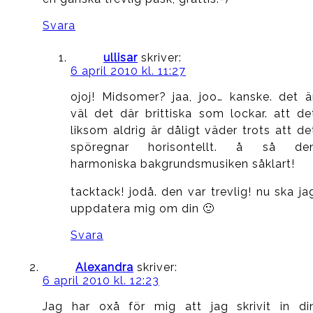
Svara
ullisar
skriver:
6 april 2010 kl. 11:27
ojoj! Midsomer? jaa, joo… kanske. det ä
väl det där brittiska som lockar. att de
liksom aldrig är dåligt väder trots att de
spöregnar horisontellt. å så de
harmoniska bakgrundsmusiken såklart!
tacktack! jodå. den var trevlig! nu ska ja
uppdatera mig om din 🙂
Svara
Alexandra
skriver:
6 april 2010 kl. 12:23
Jag har oxå för mig att jag skrivit in di