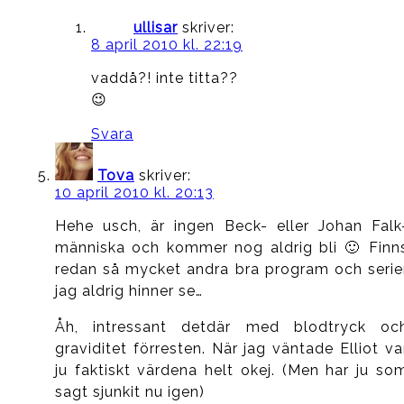
ullisar
skriver:
8 april 2010 kl. 22:19
vaddå?! inte titta??
😉
Svara
Tova
skriver:
10 april 2010 kl. 20:13
Hehe usch, är ingen Beck- eller Johan Falk
människa och kommer nog aldrig bli 🙂 Finn
redan så mycket andra bra program och serie
jag aldrig hinner se…
Åh, intressant detdär med blodtryck oc
graviditet förresten. När jag väntade Elliot va
ju faktiskt värdena helt okej. (Men har ju so
sagt sjunkit nu igen)