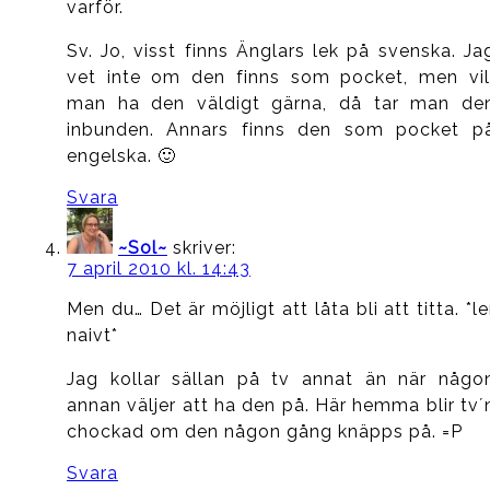
varför.
Sv. Jo, visst finns Änglars lek på svenska. Ja
vet inte om den finns som pocket, men vil
man ha den väldigt gärna, då tar man de
inbunden. Annars finns den som pocket p
engelska. 🙂
Svara
~Sol~
skriver:
7 april 2010 kl. 14:43
Men du… Det är möjligt att låta bli att titta. *le
naivt*
Jag kollar sällan på tv annat än när någo
annan väljer att ha den på. Här hemma blir tv´
chockad om den någon gång knäpps på. =P
Svara