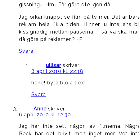
gissning…. Hm… Får göra dte igen då.
Jag orkar knappt se film på tv mer. Det är bar
reklam hela j*kla tiden. Hinner ju inte ens bl
kissignödig mellan pauserna – så va ska ma
då göra på reklamen? =P
Svara
ullisar
skriver:
8 april 2010 kl. 22:18
hehe! byta blöja t ex!
Svara
Anne
skriver:
6 april 2010 kl. 12:30
Jag har inte sett någon av filmerna. Någr
Beck har det blivit men inget mer. Vet int