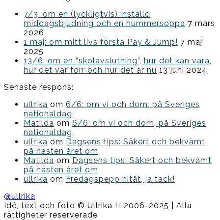
7/3: om en (lyckligtvis) inställd
middagsbjudning och en hummersoppa
7 mars
2026
1 maj: om mitt livs första Pay & Jump!
7 maj
2025
13/6: om en “skolavslutning”, hur det kan vara,
hur det var förr och hur det är nu
13 juni 2024
Senaste respons:
ullrika
om
6/6: om vi och dom, på Sveriges
nationaldag
Matilda
om
6/6: om vi och dom, på Sveriges
nationaldag
ullrika
om
Dagsens tips: Säkert och bekvämt
på hästen året om
Matilda
om
Dagsens tips: Säkert och bekvämt
på hästen året om
ullrika
om
Fredagspepp hitåt, ja tack!
@ullrika
Idé, text och foto © Ullrika H 2006-2025 | Alla
rättigheter reserverade