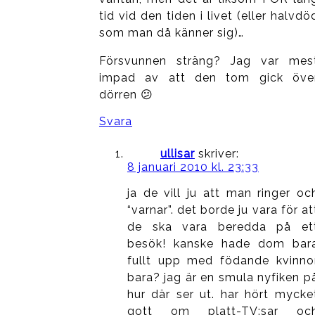
tid vid den tiden i livet (eller halvdö
som man då känner sig)…
Försvunnen sträng? Jag var mes
impad av att den tom gick öve
dörren 😕
Svara
ullisar
skriver:
8 januari 2010 kl. 23:33
ja de vill ju att man ringer oc
“varnar”. det borde ju vara för at
de ska vara beredda på et
besök! kanske hade dom bar
fullt upp med födande kvinno
bara? jag är en smula nyfiken p
hur där ser ut. har hört mycke
gott om platt-TV:sar oc