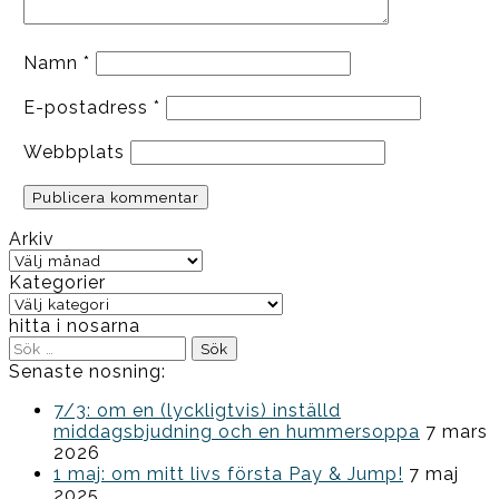
Namn
*
E-postadress
*
Webbplats
Arkiv
Arkiv
Kategorier
Kategorier
hitta i nosarna
Sök
efter:
Senaste nosning:
7/3: om en (lyckligtvis) inställd
middagsbjudning och en hummersoppa
7 mars
2026
1 maj: om mitt livs första Pay & Jump!
7 maj
2025