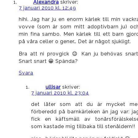
Alexandra
skriver:
7 januari 2010 kl. 12:49
hihi. Jag har ju en enorm kärlek till min vackr
vovve (som är som mitt adoptivbarn ju) oc
min fina sambo. Men kärlek till ett barn gjor
på våra celler o gener… Det är något sjukligt.
Bra att ni provgick 😉 Kan ju behövas snart
Snart snart 😀 Spända?
Svara
ullisar
skriver:
7 januari 2010 kl. 23:04
det låter som att du är mycket me
förberedd på barnkärleken än jag var: ja
fick en käftsmäll av tonårsförälskels
som kastade mig tillbaka till stenåldern!!