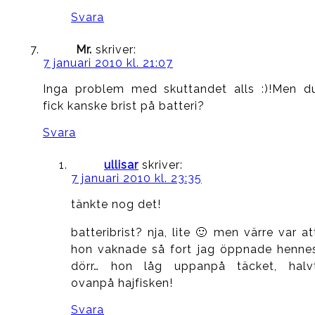
Svara
Mr.
skriver:
7 januari 2010 kl. 21:07
Inga problem med skuttandet alls :)!Men d
fick kanske brist på batteri?
Svara
ullisar
skriver:
7 januari 2010 kl. 23:35
tänkte nog det!
batteribrist? nja, lite 🙂 men värre var at
hon vaknade så fort jag öppnade henne
dörr… hon låg uppanpå täcket, halv
ovanpå hajfisken!
Svara