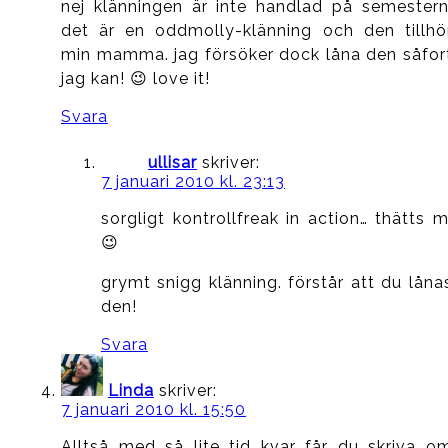
nej klänningen är inte handlad på semestern
det är en oddmolly-klänning och den tillhö
min mamma. jag försöker dock låna den såfor
jag kan! 😉 love it!
Svara
ullisar
skriver:
7 januari 2010 kl. 23:13
sorgligt kontrollfreak in action… thätts m
😉
grymt snigg klänning. förstår att du låna
den!
Svara
Linda
skriver:
7 januari 2010 kl. 15:50
Alltså med så lite tid kvar får du skriva o