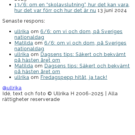
13/6: om en “skolavslutning”, hur det kan vara,
hur det var förr och hur det är nu
13 juni 2024
Senaste respons:
ullrika
om
6/6: om vi och dom, på Sveriges
nationaldag
Matilda
om
6/6: om vi och dom, på Sveriges
nationaldag
ullrika
om
Dagsens tips: Säkert och bekvämt
på hästen året om
Matilda
om
Dagsens tips: Säkert och bekvämt
på hästen året om
ullrika
om
Fredagspepp hitåt, ja tack!
@ullrika
Idé, text och foto © Ullrika H 2006-2025 | Alla
rättigheter reserverade
Boston
Theme
by
FameThemes