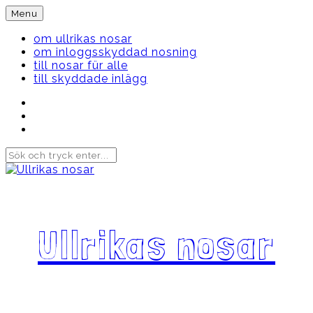
Skip
Menu
to
content
om ullrikas nosar
om inloggsskyddad nosning
till nosar für alle
till skyddade inlägg
Instagram
Ullrika
Facebook
Ullrika
Instagram
Lolles
Ullrikas nosar