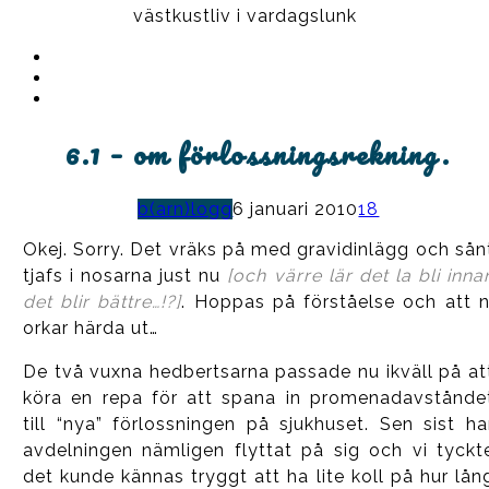
västkustliv i vardagslunk
Instagram
Ullrika
Facebook
Ullrika
Instagram
Lolles
6.1 – om förlossningsrekning.
b(arn)logg
6 januari 2010
18
Okej. Sorry. Det vräks på med gravidinlägg och sån
tjafs i nosarna just nu
[och värre lär det la bli inna
det blir bättre…!?]
. Hoppas på förståelse och att n
orkar härda ut…
De två vuxna hedbertsarna passade nu ikväll på at
köra en repa för att spana in promenadavstånde
till “nya” förlossningen på sjukhuset. Sen sist ha
avdelningen nämligen flyttat på sig och vi tyckt
det kunde kännas tryggt att ha lite koll på hur lån