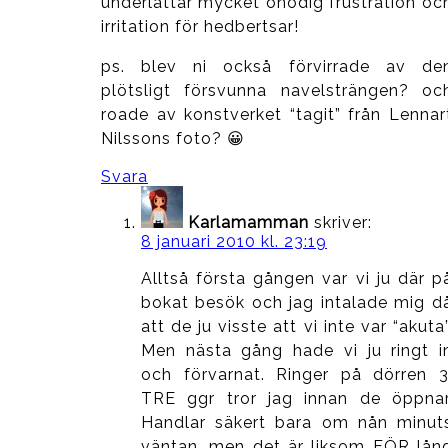
underlättar mycket onödig frustration oc
irritation för hedbertsar!
ps. blev ni också förvirrade av de
plötsligt försvunna navelsträngen? oc
roade av konstverket “tagit” från Lennar
Nilssons foto? 😀
Svara
Karlamamman
skriver:
8 januari 2010 kl. 23:19
Alltså första gången var vi ju där p
bokat besök och jag intalade mig d
att de ju visste att vi inte var “akuta”
Men nästa gång hade vi ju ringt i
och förvarnat. Ringer på dörren 3
TRE ggr tror jag innan de öppnar
Handlar säkert bara om nån minut
väntan, men det är liksom FÖR lån