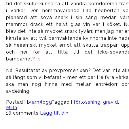
tid det skulle kunna ta att vandra korridorerna fra
i värkar. Den hemmavarande lilla hedberten va
planerad att sova snark i sin säng medan vår
mammor drack ett halvt glas vin var i köket. N
blev det inte så mycket snark tyvärr, men jag har e
känsla av att två barnvaktande kvinnorna inte had
så heeemskt mycket emot att skutta trappan up
och ner för att titta till det icke-sovand
barnbarnet?
;
p
Nå. Resultatet av provpromenixen? Det var inte all
så långt som vi befarat – men ett par tre fyra värka
ska man nog hinna med mellan entrédörr oc
avdelning!
Postad i
b(arn)logg
Taggad i
förlossning
,
gravid
,
Milla
18 comments
Lägg till din