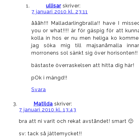
ullisar
skriver:
7 januari 2010 kl. 23:11
åååh!!! Malladarlingbralla!! have I misse
you or what!!!! är för gäspig för att kunn
kolla in hos er nu men heliga ko komme
jag söka mig till majsanåmalla inna
morronens sol sänkt sig över horisonten!!
bästaste överraskelsen att hitta dig här!
pOk i mängd!!
Svara
Matilda
skriver:
7 januari 2010 kl. 13:43
bra att ni varit och rekat avståndet! smart 🙂
sv: tack så jättemycket!!