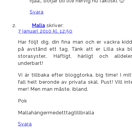
njaa… börjar bli lite nervig nu faktiskt 🙂
Svara
Malla
skriver:
7 januari 2010 kl. 12:50
Har följt dig, din fina man och er vackra kidd
på avstånd ett tag. Tänk att er Lilla ska bl
storasyster.. Häftigt, härligt och alldele
underbart!
Vi är tillbaka efter bloggtorka, big time! I mit
fall helt beronde av privata skäl. Pust! Vill int
mer! Men man måste, ibland.
Pok
Mallahängermedetttagtillbralla
Svara