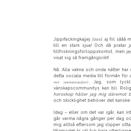
Jippifackingkajjej
[osv]
, aj fiil såå
till en stark sjua! Och då pratar 
tillfriskningsförloppskontot, men ja
visat sig så framgångsrikt!
Nå. Alla vakna och onda nätter har
detta sociala media till förmån för a
. Jag, som lyckl
min lekmannalatin!]
vänskapscommunitys kan bli. Rolig
horoskop håller jag mig däremot b
och skicklighet behöver det kanske 
Idag – eller om det var igår, kan 
går varma några gånger per dag och
mig alltså eftersom jag slipper sitta
tålamodet är väl typ bara ytterligar