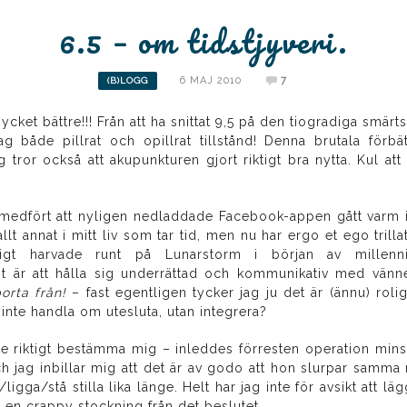
6.5 – om tidstjyveri.
6 MAJ 2010
7
(B)LOGG
å mycket bättre!!! Från att ha snittat 9,5 på den tiogradiga smä
jag både pillrat och opillrat tillstånd! Denna brutala förb
g tror också att akupunkturen gjort riktigt bra nytta. Kul att 
 medfört att nyligen nedladdade Facebook-appen gått varm 
llt annat i mitt liv som tar tid, men nu har ergo et ego trilla
igt harvade runt på Lunarstorm i början av millenni
t är att hålla sig underrättad och kommunikativ med vänn
orta från!
– fast egentligen tycker jag ju det är (ännu) roli
inte handla om utesluta, utan integrera?
inte riktigt bestämma mig – inleddes förresten operation mi
 jag inbillar mig att det är av godo att hon slurpar samma 
/ligga/stå stilla lika länge. Helt har jag inte för avsikt att l
e en crappy stockning från det beslutet…