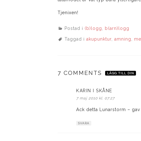
Tjenixen!
Postad i
(b)logg
,
b(arn)logg
Taggad i
akupunktur
,
amning
,
me
7 COMMENTS
LÄGG TILL DIN
KARIN I SKÅNE
skriver:
7 maj 2010 kl. 07:27
Ack detta Lunarstorm – gav
SVARA