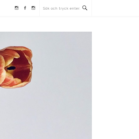
Instagram
Facebook
Instagram
Ullrika
Ullrika
Lolles