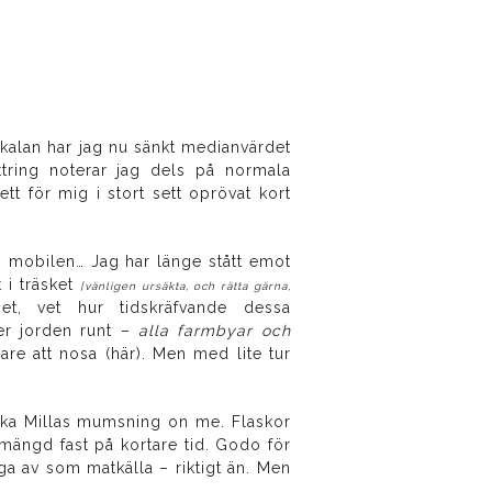
rtskalan har jag nu sänkt medianvärdet
ättring noterar jag dels på normala
ett för mig i stort sett oprövat kort
i mobilen… Jag har länge stått emot
t i träsket
[vänligen ursäkta, och rätta gärna,
et, vet hur tidskräfvande dessa
er jorden runt –
alla farmbyar och
gare att nosa (här). Men med lite tur
nska Millas mumsning on me. Flaskor
mängd fast på kortare tid. Godo för
ägga av som matkälla – riktigt än. Men