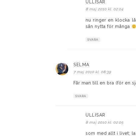
ULLISAR
skriver:
8 maj 2010 kl. 02:04
nu ringer en klocka lå
sån nytta för många
SVARA
SELMA
skriver:
7 maj 2010 kl. 08:39
Får man till en bra (för en s
SVARA
ULLISAR
skriver:
8 maj 2010 kl. 02:05
som med allt i livet; 