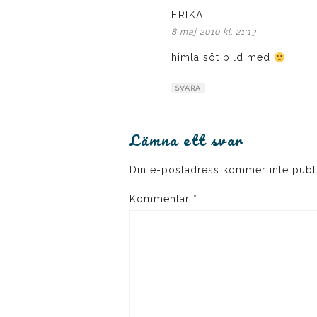
ERIKA
skriver:
8 maj 2010 kl. 21:13
himla söt bild med
SVARA
Lämna ett svar
Din e-postadress kommer inte publ
Kommentar
*