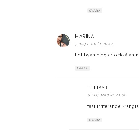
SVARA
MARINA
skriver:
7 maj 2010 kl. 10:42
hobbyamning är också am
SVARA
ULLISAR
skriver:
8 maj 2010 kl. 02:06
fast irriterande krång
SVARA