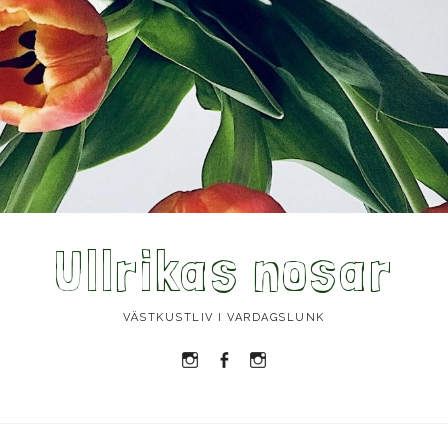
Ullrikas nosar
VÄSTKUSTLIV I VARDAGSLUNK
Instagram
Facebook
Instagram
Ullrika
Ullrika
Lolles