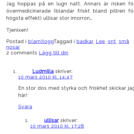
Jag hoppas på en lugn natt. Annars är risken fö
övermedicinerade (blandar friskt bland pillren fö
högsta effekt) ullisar stor imorron…
Tjenixen!
Postad i
b(arn)logg
Taggad i
badkar
,
Lee
,
ont
,
små
nosar
2 comments
Lägg till din
Ludmilla
skriver:
10 mars 2010 kl. 14:47
En stor dos med styrka och friskhet skickar ja
här!
Svara
ullisar
skriver:
10 mars 2010 kl. 17:28