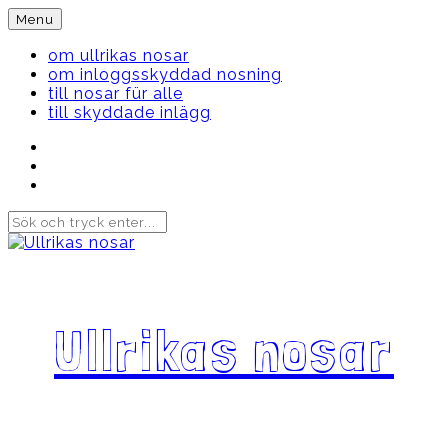
Skip
Menu
to
content
om ullrikas nosar
om inloggsskyddad nosning
till nosar für alle
till skyddade inlägg
Instagram
Ullrika
Facebook
Ullrika
Instagram
Lolles
Ullrikas nosar