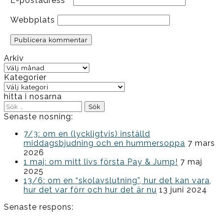
E-postadress
*
Webbplats
Arkiv
Arkiv
Kategorier
Kategorier
hitta i nosarna
Sök
efter:
Senaste nosning:
7/3: om en (lyckligtvis) inställd
middagsbjudning och en hummersoppa
7 mars
2026
1 maj: om mitt livs första Pay & Jump!
7 maj
2025
13/6: om en “skolavslutning”, hur det kan vara,
hur det var förr och hur det är nu
13 juni 2024
Senaste respons: