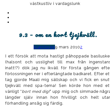
västkustliv i vardagslunk
Instagram
Ullrika
Facebook
Ullrika
Instagram
Lolles
9.3 – om en kort tjejkväll.
b(arn)logg
9 mars 2010
2
I ett försök att mota hastigt påhoppade basiluske
(halsont och usslighet till max från ingenstan
inatt!?) dök jag nu ikväll för första gången efte
förlossningen ner i efterlängtade badkaret. Efter et
tag gjorde Maali mig sällskap och vi fick en snut
tjejkväll med spa-tema! Sen körde hon med et
vänligt “
bort med dig!
” upp mig och simmade någr
längder själv innan hon frivilligt och helt uta
förhandling ansåg sig färdig.