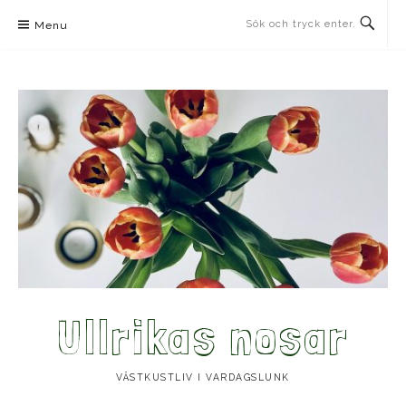
Skip
Menu
to
content
Ullrikas nosar
VÄSTKUSTLIV I VARDAGSLUNK