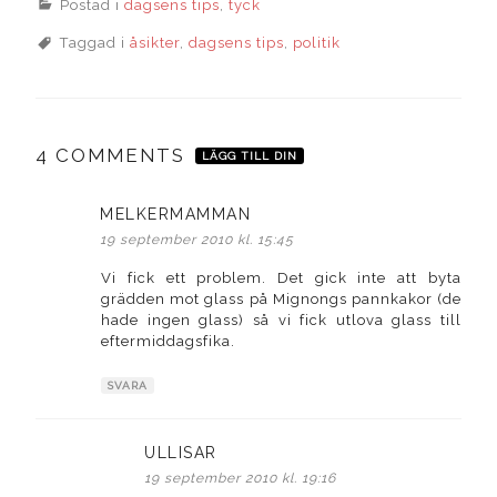
Postad i
dagsens tips
,
tyck
Taggad i
åsikter
,
dagsens tips
,
politik
4 COMMENTS
LÄGG TILL DIN
MELKERMAMMAN
skriver:
19 september 2010 kl. 15:45
Vi fick ett problem. Det gick inte att byta
grädden mot glass på Mignongs pannkakor (de
hade ingen glass) så vi fick utlova glass till
eftermiddagsfika.
SVARA
ULLISAR
skriver:
19 september 2010 kl. 19:16