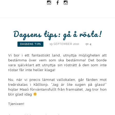
Instagram
Facebook
Instagram
Ullrika
Ullrika
Lolles
Dagsens tips: gå å rösta!
19 SEPTEMBER 2010
4
DAGSENS TIPS
Vi bor i ett fantastiskt land, utnyttja möjligheten att
bestämma över vem som ska bestämma! Det borde
vara självklart att utnyttja sin rösträtt å den som inte
röstar får inte heller klaga!
Nu, när vi precis lämnat vallokalen, går färden mot
treårskalas i Kålltorp. “Jag är lite sugen på glass!”
hojtar Maali förväntansfullt från framsätet. Jag tror hon
blir glad idag
Tjenixen!