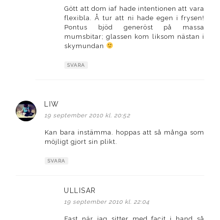
Gött att dom iaf hade intentionen att vara
flexibla. Å tur att ni hade egen i frysen!
Pontus bjöd generöst på massa
mumsbitar; glassen kom liksom nästan i
skymundan
SVARA
LIW
skriver:
19 september 2010 kl. 20:52
Kan bara instämma. hoppas att så många som
möjligt gjort sin plikt.
SVARA
ULLISAR
skriver:
19 september 2010 kl. 22:04
Fast när jag sitter med facit i hand så