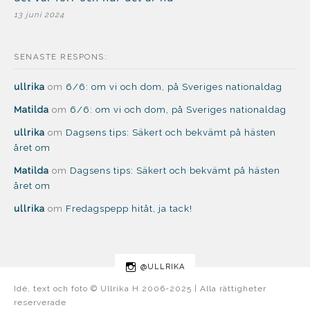
13 juni 2024
SENASTE RESPONS:
ullrika
om
6/6: om vi och dom, på Sveriges nationaldag
Matilda
om
6/6: om vi och dom, på Sveriges nationaldag
ullrika
om
Dagsens tips: Säkert och bekvämt på hästen
året om
Matilda
om
Dagsens tips: Säkert och bekvämt på hästen
året om
ullrika
om
Fredagspepp hitåt, ja tack!
@ULLRIKA
Idé, text och foto © Ullrika H 2006-2025 | Alla rättigheter
reserverade