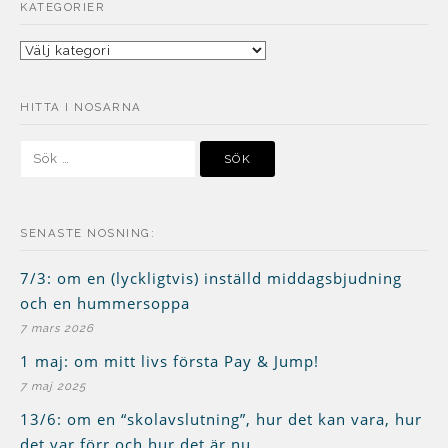
KATEGORIER
Kategorier
HITTA I NOSARNA
Sök
efter:
SENASTE NOSNING:
7/3: om en (lyckligtvis) inställd middagsbjudning
och en hummersoppa
7 mars 2026
1 maj: om mitt livs första Pay & Jump!
7 maj 2025
13/6: om en “skolavslutning”, hur det kan vara, hur
det var förr och hur det är nu