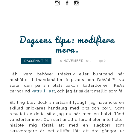
Instagram
Facebook
Instagram
Ullrika
Ullrika
Lolles
Dagsens tips: modifiera
mera.
20 NOVEMBER 2010
0
DAGSENS TIPS
Häh! Vem behöver träskruv eller buntband när
hushållet tillhandahåller fogsvans och DeWalt?! Nu
ståtar den på sin plats bakom källardörren, IKEAs
barngrind
Patrull Fast
, och jag är såklart mallig som få!
Ett ting blev dock smärtsamt tydligt, jag hava icke en
skillad snickares handalag med bits och borr… Som
resultat av detta sitta jag nu här med en halvt flådd
vänstertumme… Och surt är att erfarenheten inte heller
hjälpte mig förstå att med en slagborr som
skruvdragare är det alltför lätt att dra gängor ur