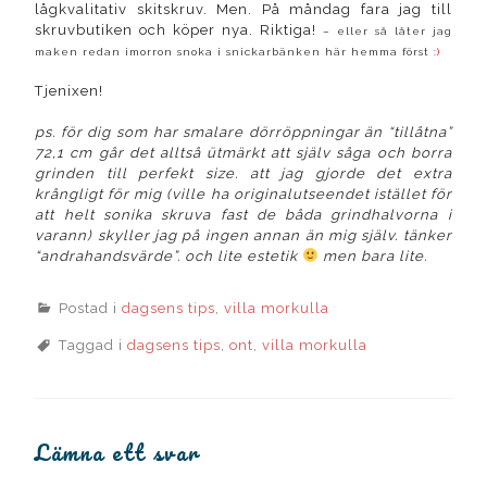
lågkvalitativ skitskruv. Men. På måndag fara jag till
skruvbutiken och köper nya. Riktiga!
– eller så låter jag
maken redan imorron snoka i snickarbänken här hemma först
:
)
Tjenixen!
ps. för dig som har smalare dörröppningar än “tillåtna”
72,1 cm går det alltså ütmärkt att själv såga och borra
grinden till perfekt size. att jag gjorde det extra
krångligt för mig (ville ha originalutseendet istället för
att helt sonika skruva fast de båda grindhalvorna i
varann) skyller jag på ingen annan än mig själv. tänker
“andrahandsvärde”. och lite estetik
men bara lite.
Postad i
dagsens tips
,
villa morkulla
Taggad i
dagsens tips
,
ont
,
villa morkulla
Lämna ett svar