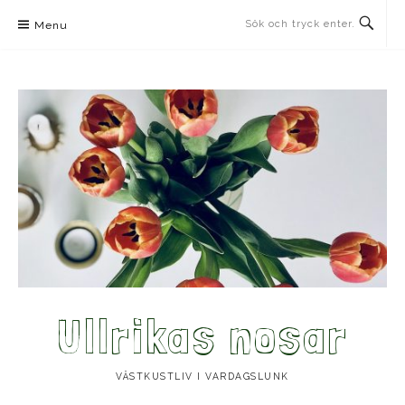
Skip
Menu
to
content
Ullrikas nosar
VÄSTKUSTLIV I VARDAGSLUNK