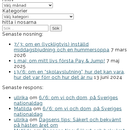
Arkiv
Kategorier
Kategorier
hitta i nosarna
Sök
efter:
Senaste nosning:
7/3: om en (lyckligtvis) inställd
middagsbjudning och en hummersoppa
7 mars
2026
1 maj: om mitt livs första Pay & Jump!
7 maj
2025
13/6: om en “skolavslutning”, hur det kan vara,
hur det var förr och hur det är nu
13 juni 2024
Senaste respons:
ullrika
om
6/6: om vi och dom, på Sveriges
nationaldag
Matilda
om
6/6: om vi och dom, på Sveriges
nationaldag
ullrika
om
Dagsens tips: Säkert och bekvämt
på hästen året om