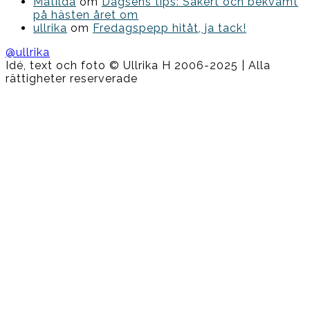
Matilda
om
Dagsens tips: Säkert och bekvämt
på hästen året om
ullrika
om
Fredagspepp hitåt, ja tack!
@ullrika
Idé, text och foto © Ullrika H 2006-2025 | Alla
rättigheter reserverade
Boston
Theme
by
FameThemes