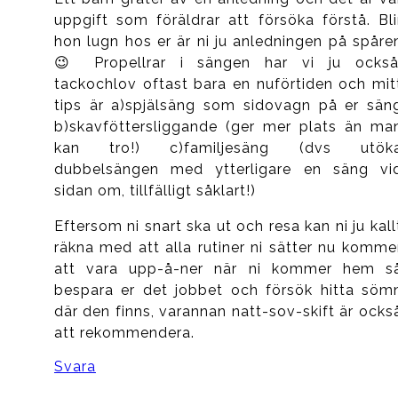
uppgift som föräldrar att försöka förstå. Bli
hon lugn hos er är ni ju anledningen på spåre
😉 Propellrar i sängen har vi ju också
tackochlov oftast bara en nuförtiden och mit
tips är a)spjälsäng som sidovagn på er sän
b)skavföttersliggande (ger mer plats än ma
kan tro!) c)familjesäng (dvs utök
dubbelsängen med ytterligare en säng vi
sidan om, tillfälligt såklart!)
Eftersom ni snart ska ut och resa kan ni ju kall
räkna med att alla rutiner ni sätter nu komme
att vara upp-å-ner när ni kommer hem s
bespara er det jobbet och försök hitta söm
där den finns, varannan natt-sov-skift är ocks
att rekommendera.
Svara