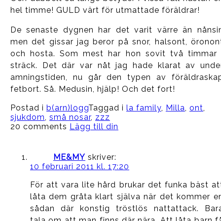
hel timme! GULD värt för utmattade föräldrar!
De senaste dygnen har det varit värre än nånsi
men det gissar jag beror på snor, halsont, öronon
och hosta. Som mest har hon sovit två timmar 
sträck. Det där var nåt jag hade klarat av unde
amningstiden, nu går den typen av föräldraska
fetbort. Så. Medusin, hjälp! Och det fort!
Postad i
b(arn)logg
Taggad i
la family
,
Milla
,
ont
,
sjukdom
,
små nosar
,
zzz
20 comments
Lägg till din
ME&MY
skriver:
10 februari 2011 kl. 17:20
För att vara lite hård brukar det funka bäst at
låta dem gråta klart själva när det kommer e
sådan där konstig tröstlös nattattack. Bar
tala om att man finns där nära. Att låta barn f