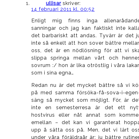
ullisar
skriver:
14 februari 2011 kl. 00:52
Enligt mig finns inga allenarådand
sanningar och jag kan faktiskt inte kall
det barbariskt att andas. Tyvärr är det j
inte så enkelt att hon sover bättre mella
oss, det är en nödlösning för att vi sk
slippa springa mellan vårt och henne
sovrum :/ hon är lika otröstlig i våra laka
som i sina egna…
Redan nu är det mycket bättre så vi kö
på med samma försöka-få-sova-i-egen
säng så mycket som möjligt. För, är de
inte en semesterresa är det ett nyt
hostvirus eller nåt annat som komme
emellan – det kan vi garanterat hopp
upp å sätta oss på. Men, det vi lärt os
under våra föräldraår är: ju bättre rutiner