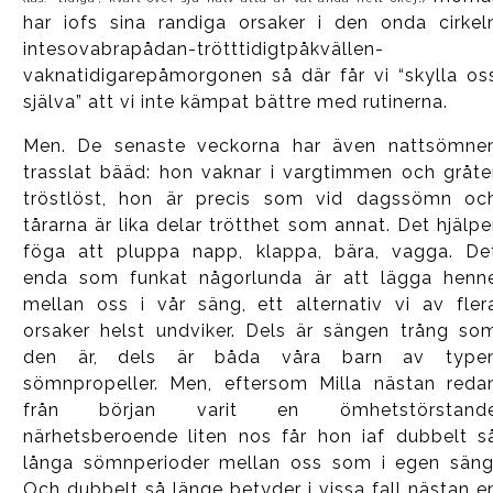
har iofs sina randiga orsaker i den onda cirkel
intesovabrapådan-trötttidigtpåkvällen-
vaknatidigarepåmorgonen så där får vi “skylla os
själva” att vi inte kämpat bättre med rutinerna.
Men. De senaste veckorna har även nattsömne
trasslat bääd: hon vaknar i vargtimmen och gråte
tröstlöst, hon är precis som vid dagssömn oc
tårarna är lika delar trötthet som annat. Det hjälpe
föga att pluppa napp, klappa, bära, vagga. De
enda som funkat någorlunda är att lägga henn
mellan oss i vår säng, ett alternativ vi av fler
orsaker helst undviker. Dels är sängen trång so
den är, dels är båda våra barn av type
sömnpropeller. Men, eftersom Milla nästan reda
från början varit en ömhetstörstand
närhetsberoende liten nos får hon iaf dubbelt s
långa sömnperioder mellan oss som i egen säng
Och dubbelt så länge betyder i vissa fall nästan e