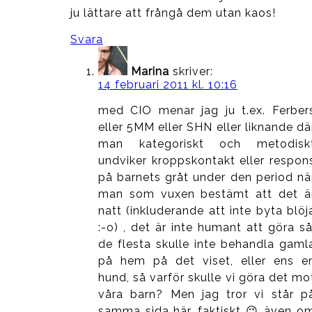
ju lättare att frångå dem utan kaos!
Svara
Marina
skriver:
14 februari 2011 kl. 10:16
med CIO menar jag ju t.ex. Ferber
eller 5MM eller SHN eller liknande dä
man kategoriskt och metodisk
undviker kroppskontakt eller respon
på barnets gråt under den period nä
man som vuxen bestämt att det ä
natt (inkluderande att inte byta blöj
:-o) , det är inte humant att göra så
de flesta skulle inte behandla gaml
på hem på det viset, eller ens e
hund, så varför skulle vi göra det mo
våra barn? Men jag tror vi står p
samma sida här, faktiskt 😉 även o