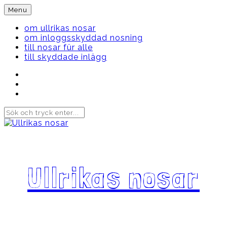
Skip
Menu
to
content
om ullrikas nosar
om inloggsskyddad nosning
till nosar für alle
till skyddade inlägg
Instagram
Ullrika
Facebook
Ullrika
Instagram
Lolles
Ullrikas nosar