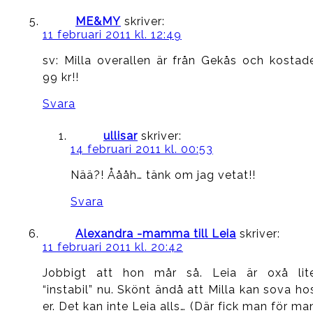
ME&MY
skriver:
11 februari 2011 kl. 12:49
sv: Milla overallen är från Gekås och kostad
99 kr!!
Svara
ullisar
skriver:
14 februari 2011 kl. 00:53
Nää?! Åååh… tänk om jag vetat!!
Svara
Alexandra -mamma till Leia
skriver:
11 februari 2011 kl. 20:42
Jobbigt att hon mår så. Leia är oxå lit
“instabil” nu. Skönt ändå att Milla kan sova ho
er. Det kan inte Leia alls… (Där fick man för ma