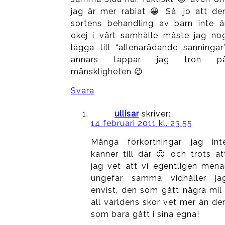
jag är mer rabiat 😀 Så, jo att de
sortens behandling av barn inte ä
okej i vårt samhälle måste jag no
lägga till “allenarådande sanningar”
annars tappar jag tron p
mänskligheten 😉
Svara
ullisar
skriver:
14 februari 2011 kl. 23:55
Många förkortningar jag int
känner till där 🙁 och trots at
jag vet att vi egentligen mena
ungefär samma vidhåller ja
envist, den som gått några mil 
all världens skor vet mer än de
som bara gått i sina egna!