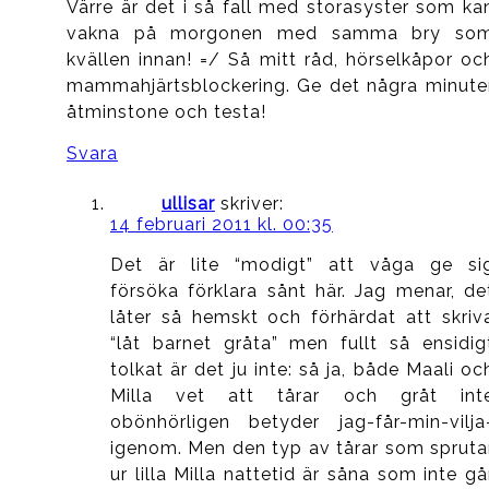
Värre är det i så fall med storasyster som ka
vakna på morgonen med samma bry so
kvällen innan! =/ Så mitt råd, hörselkåpor oc
mammahjärtsblockering. Ge det några minute
åtminstone och testa!
Svara
ullisar
skriver:
14 februari 2011 kl. 00:35
Det är lite “modigt” att våga ge si
försöka förklara sånt här. Jag menar, de
låter så hemskt och förhärdat att skriv
“låt barnet gråta” men fullt så ensidig
tolkat är det ju inte: så ja, både Maali oc
Milla vet att tårar och gråt int
obönhörligen betyder jag-får-min-vilja
igenom. Men den typ av tårar som spruta
ur lilla Milla nattetid är såna som inte gå