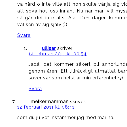
va hård o inte ville att hon skulle vänja sig vi
att sova hos oss innan… Nu när man vill mys
så går det inte alls. Aja… Den dagen komme
väl sen av sig själv ;))
Svara
ullisar
skriver:
14 februari 2011 kl. 00:54
Jadå, det kommer säkert bli annorlund
genom åren! Ett tillräckligt utmattat bar
sover var som helst är min erfarenhet 🙂
Svara
melkermamman
skriver:
12 februari 2011 kl. 08:41
som du ju vet instämmer jag med marina.