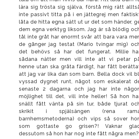
lära sig trösta sig själva, förstå mig rätt allts
inte passivt titta på i en jättegrej men faktisk
låta de hitta egna sätt ut ur det som händer, g
dem egna verktyg liksom. Jag är så blödig oc
tål inte gråt har enormt svår att bara vara me
de gånger jag testat (Mario tvingar mig) oc
det behövs så har det fungerat. Millie ha
sådana nätter men vill inte att vi petar p
henne utan ska gråta färdigt, har fått berätta
att jag var lika dan som barn. Bella dock vil bl
vyssad dygnet runt, något som eskalerat d
senaste 2 dagarna och jag har inte någo
möjlighet till det, vill inte heller! Så hon ha
snällt fått vänta på sin tur, både tjurat oc
skrikit i spjälsängen (rena ram
barnhemsmetoderna) och vips så sover ho
som gottaste go grisen?! Vaknar gla
dessutom så hon har nog inte fått några men?