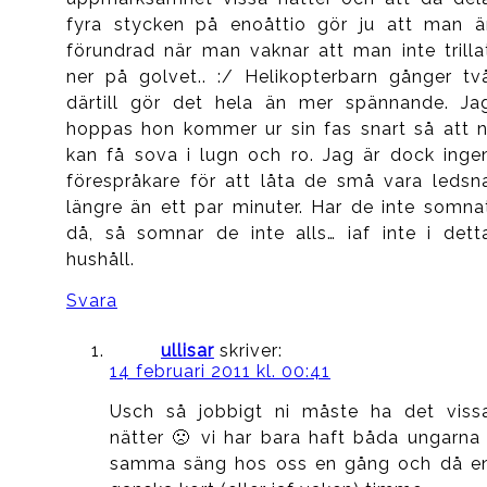
fyra stycken på enoåttio gör ju att man ä
förundrad när man vaknar att man inte trilla
ner på golvet.. :/ Helikopterbarn gånger tv
därtill gör det hela än mer spännande. Ja
hoppas hon kommer ur sin fas snart så att n
kan få sova i lugn och ro. Jag är dock inge
förespråkare för att låta de små vara ledsn
längre än ett par minuter. Har de inte somna
då, så somnar de inte alls… iaf inte i dett
hushåll.
Svara
ullisar
skriver:
14 februari 2011 kl. 00:41
Usch så jobbigt ni måste ha det viss
nätter 🙁 vi har bara haft båda ungarna 
samma säng hos oss en gång och då e