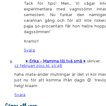
Tack för tips! Men… Vi vågar int
experimentera med vagnssömn inna
semestern. Nu funkar den nämlige
varannan gång och för att inte risker
pajja 50-procentarn får hon hellre hopp
dagssömnen!
Krams!!
Svara
♥ Erika - Mamma till två små ♥
skriver:
12 februari 2011 kl. 10:48
haha mata-änder mutningar är det vi kör me
just nu för att komma ifrån dagis 😉 trevli
helg! kraam
Svara
Lämna ett svar