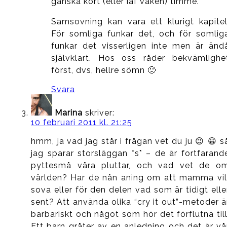
ganska kort (eller iaf vaken) timme.
Samsovning kan vara ett klurigt kapitel
För somliga funkar det, och för somlig
funkar det visserligen inte men är änd
självklart. Hos oss råder bekvämlighe
först, dvs, hellre sömn 🙂
Svara
Marina
skriver:
10 februari 2011 kl. 21:25
hmm, ja vad jag står i frågan vet du ju 😉 😀 s
jag sparar storsläggan *s* – de är fortfarand
pyttesmå våra pluttar, och vad vet de o
världen? Har de nån aning om att mamma vil
sova eller för den delen vad som är tidigt elle
sent? Att använda olika “cry it out”-metoder ä
barbariskt och något som hör det förflutna till
Ett barn gråter av en anledning och det är vå