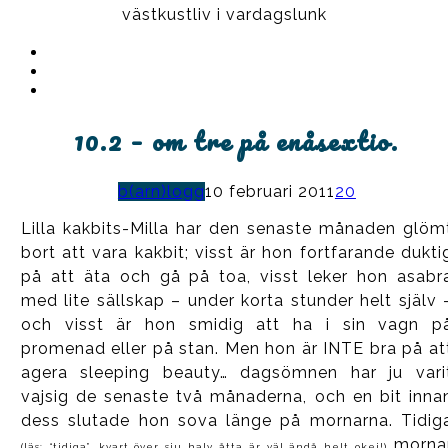
västkustliv i vardagslunk
Instagram
Ullrika
Facebook
Ullrika
Instagram
Lolles
10.2 – om tre på enåsextio.
b(arn)logg
10 februari 2011
20
Lilla kakbits-Milla har den senaste månaden glöm
bort att vara kakbit; visst är hon fortfarande dukti
på att äta och gå på toa, visst leker hon asabr
med lite sällskap – under korta stunder helt själv 
och visst är hon smidig att ha i sin vagn p
promenad eller på stan. Men hon är INTE bra på at
agera sleeping beauty… dagsömnen har ju vari
vajsig de senaste två månaderna, och en bit inna
dess slutade hon sova länge på mornarna. Tidig
morna
(läs: “tidiga”, kvart över sju halv åtta är väl ändå helt okej!)