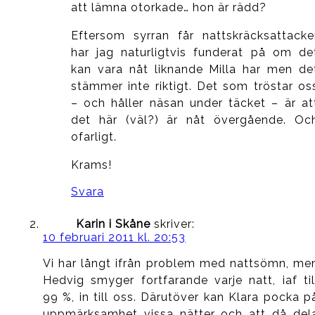
att lämna otorkade… hon är rädd?
Eftersom syrran får nattskräcksattacke
har jag naturligtvis funderat på om de
kan vara nåt liknande Milla har men de
stämmer inte riktigt. Det som tröstar os
– och håller näsan under täcket – är at
det här (väl?) är nåt övergående. Oc
ofarligt.
Krams!
Svara
Karin i Skåne
skriver:
10 februari 2011 kl. 20:53
Vi har långt ifrån problem med nattsömn, me
Hedvig smyger fortfarande varje natt, iaf til
99 %, in till oss. Därutöver kan Klara pocka p
uppmärksamhet vissa nätter och att då del