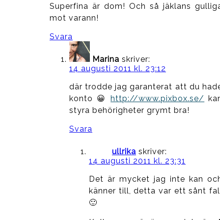
Superfina är dom! Och så jäklans gullig
mot varann!
Svara
Marina
skriver:
14 augusti 2011 kl. 23:12
där trodde jag garanterat att du had
konto 😀
http://www.pixbox.se/
ka
styra behörigheter grymt bra!
Svara
ullrika
skriver:
14 augusti 2011 kl. 23:31
Det är mycket jag inte kan oc
känner till, detta var ett sånt fal
🙂