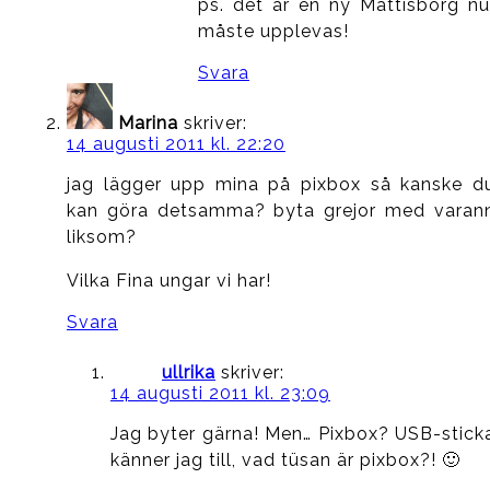
ps. det är en ny Mattisborg nu
måste upplevas!
Svara
Marina
skriver:
14 augusti 2011 kl. 22:20
jag lägger upp mina på pixbox så kanske d
kan göra detsamma? byta grejor med varan
liksom?
Vilka Fina ungar vi har!
Svara
ullrika
skriver:
14 augusti 2011 kl. 23:09
Jag byter gärna! Men… Pixbox? USB-stick
känner jag till, vad tüsan är pixbox?! 🙂