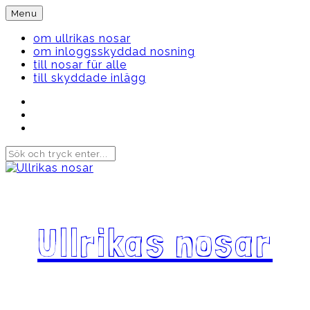
Skip
Menu
to
content
om ullrikas nosar
om inloggsskyddad nosning
till nosar für alle
till skyddade inlägg
Instagram
Ullrika
Facebook
Ullrika
Instagram
Lolles
Ullrikas nosar