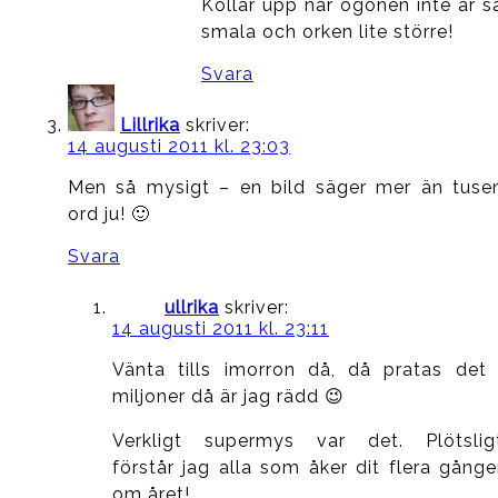
Kollar upp när ögonen inte är s
smala och orken lite större!
Svara
Lillrika
skriver:
14 augusti 2011 kl. 23:03
Men så mysigt – en bild säger mer än tuse
ord ju! 🙂
Svara
ullrika
skriver:
14 augusti 2011 kl. 23:11
Vänta tills imorron då, då pratas det 
miljoner då är jag rädd 😉
Verkligt supermys var det. Plötslig
förstår jag alla som åker dit flera gånge
om året!