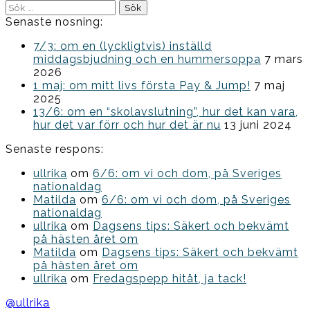
Sök
efter:
Senaste nosning:
7/3: om en (lyckligtvis) inställd
middagsbjudning och en hummersoppa
7 mars
2026
1 maj: om mitt livs första Pay & Jump!
7 maj
2025
13/6: om en “skolavslutning”, hur det kan vara,
hur det var förr och hur det är nu
13 juni 2024
Senaste respons:
ullrika
om
6/6: om vi och dom, på Sveriges
nationaldag
Matilda
om
6/6: om vi och dom, på Sveriges
nationaldag
ullrika
om
Dagsens tips: Säkert och bekvämt
på hästen året om
Matilda
om
Dagsens tips: Säkert och bekvämt
på hästen året om
ullrika
om
Fredagspepp hitåt, ja tack!
@ullrika