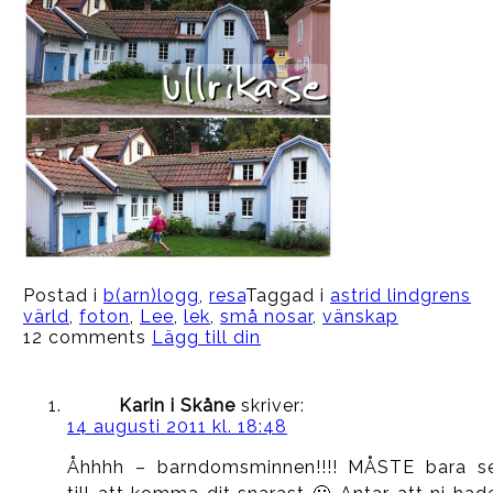
Postad i
b(arn)logg
,
resa
Taggad i
astrid lindgrens
värld
,
foton
,
Lee
,
lek
,
små nosar
,
vänskap
12 comments
Lägg till din
Karin i Skåne
skriver:
14 augusti 2011 kl. 18:48
Åhhhh – barndomsminnen!!!! MÅSTE bara s