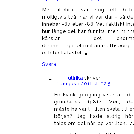
Min lillebror var nog ett (elle
möjligtvis två) när vi var där – så de
innebär -87 eller -88. Vet faktiskt int
hur länge det har funnits, men minn
känslan – det enorm
decimetergapet mellan mattisborge
och borkafästet 🙂
Svara
ullrika
skriver:
16 augusti 2011 kl. 02:51
En kvick googling visar att de
grundades 1981? Men, de
måste ha varit i liten skala till e
början? Jag hade aldrig hör
talas om det när jag var liten… 