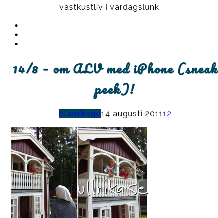
västkustliv i vardagslunk
Instagram
Ullrika
Facebook
Ullrika
Instagram
Lolles
14/8 – om ALV med iPhone (sneak
peek)!
b(arn)logg
14 augusti 2011
12