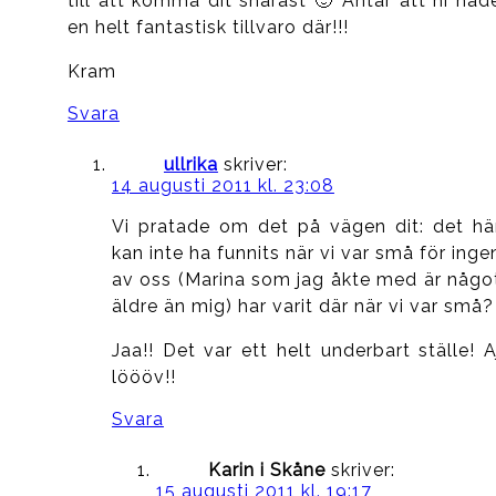
till att komma dit snarast 🙂 Antar att ni had
en helt fantastisk tillvaro där!!!
Kram
Svara
ullrika
skriver:
14 augusti 2011 kl. 23:08
Vi pratade om det på vägen dit: det hä
kan inte ha funnits när vi var små för inge
av oss (Marina som jag åkte med är någo
äldre än mig) har varit där när vi var små?
Jaa!! Det var ett helt underbart ställe! A
löööv!!
Svara
Karin i Skåne
skriver:
15 augusti 2011 kl. 19:17