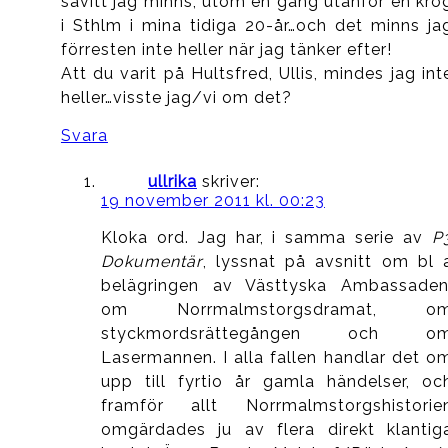
såvitt jag minns, utom en gång utanför en kro
i Sthlm i mina tidiga 20-år…och det minns ja
förresten inte heller när jag tänker efter!
Att du varit på Hultsfred, Ullis, mindes jag int
heller…visste jag/vi om det?
Svara
ullrika
skriver:
19 november 2011 kl. 00:23
Kloka ord. Jag har, i samma serie av
P
Dokumentär
, lyssnat på avsnitt om bl 
belägringen av Västtyska Ambassaden
om Norrmalmstorgsdramat, o
styckmordsrättegången och o
Lasermannen. I alla fallen handlar det o
upp till fyrtio år gamla händelser, oc
framför allt Norrmalmstorgshistorie
omgärdades ju av flera direkt klantig