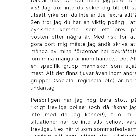
folk är mest; och det menar jag på ett br
vis! Jag tror inte du söker dig till ett s
utsatt yrke om du inte är lite “extra allt”
Sen tror jag du har en viktig poäng i at
cynismen kommer som ett brev p
posten efter några år. Med risk för at
göra bort mig måste jag ändå skriva at
många av mina fördomar har bekräftat
iom mina många år inom handels. Det Ä
en specifik grupp människor som stjäl
mest. Att det finns tjuvar även inom andr
grupper (sociala, regionala etc) är bar
undantag.
Personligen har jag nog bara stött p
riktigt trevliga poliser (och då räknar ja
inte med de jag känner!), t o m 
situationer när de inte alls behövt var
trevliga… t ex när vi som sommarfestvar