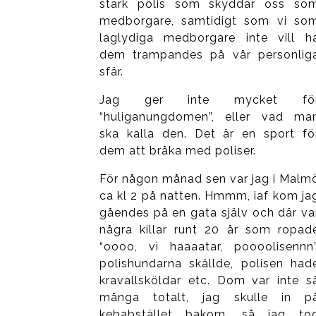
stark polis som skyddar oss so
medborgare, samtidigt som vi so
laglydiga medborgare inte vill h
dem trampandes på vår personlig
sfär.
Jag ger inte mycket fö
“huliganungdomen”, eller vad ma
ska kalla den. Det är en sport fö
dem att bråka med poliser.
För någon månad sen var jag i Malm
ca kl 2 på natten. Hmmm, iaf kom ja
gåendes på en gata själv och där va
några killar runt 20 år som ropad
“oooo, vi haaaatar, poooolisennn”
polishundarna skällde, polisen had
kravallsköldar etc. Dom var inte s
många totalt, jag skulle in p
kebabstället bakom, så jag to