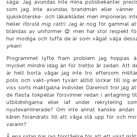
säga: Jag avundas inte mina polisbekanter, preci
som jag inte avundas brandmän eller vänner 
sjuksköterske- och läkarkläder, men imponeras int
heller
(förstå mig rätt!)
. Jag är nog för gammal at
bländas av uniformer 😉 men har stor respekt fö
hur modiga och tuffa de är som vågat välja dess
yrken!
Programmet lyfte fram problem jag hoppas ä
mycket mindre idag än för trettio år sedan. Att d
är helt borta vågar jag inte tro eftersom militär
polis och vakt-yrken tyvärr alltid lockar till sig e
viss sorts maktgalna individer. Däremot tror jag at
de flesta tokpellar försvinner redan i antagning til
utbildningarna eller iaf under rekrytering so
nyutexaminerade? Om inte annat kanske andan 
kåren förändrats till att våga stå upp för och mo
varann?
Å ena sidan har jag förståelse för att ett visst måt