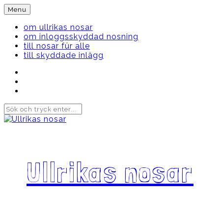
Skip
Menu
to
content
om ullrikas nosar
om inloggsskyddad nosning
till nosar für alle
till skyddade inlägg
Instagram
Ullrika
Facebook
Ullrika
Instagram
Lolles
Ullrikas nosar