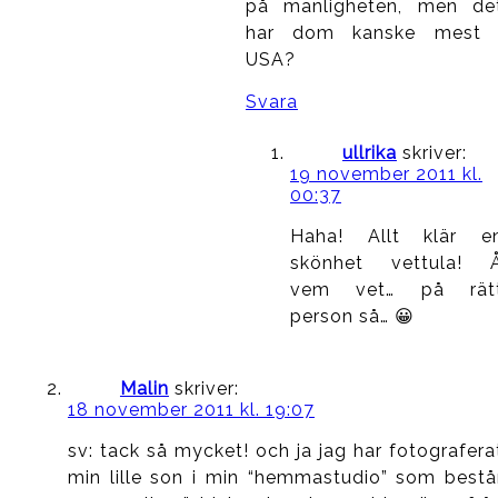
på manligheten, men de
har dom kanske mest 
USA?
Svara
ullrika
skriver:
19 november 2011 kl.
00:37
Haha! Allt klär e
skönhet vettula! 
vem vet… på rät
person så… 😀
Malin
skriver:
18 november 2011 kl. 19:07
sv: tack så mycket! och ja jag har fotografera
min lille son i min “hemmastudio” som bestå