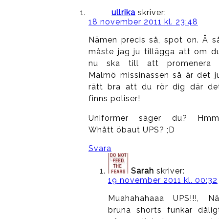
ullrika
skriver:
18 november 2011 kl. 23:48
Nämen precis så, spot on. Å s
måste jag ju tillägga att om d
nu ska till att promenera 
Malmö missinassen så är det j
rätt bra att du rör dig där de
finns poliser!
Uniformer säger du? Hmm
Whått öbaut UPS? ;D
Svara
Sarah
skriver:
19 november 2011 kl. 00:32
Muahahahaaa UPS!!!, Nä
bruna shorts funkar dålig