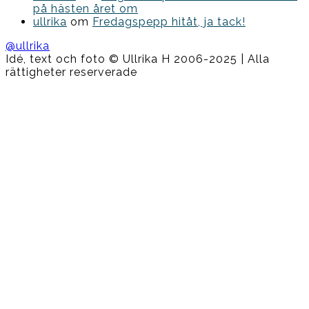
på hästen året om
ullrika
om
Fredagspepp hitåt, ja tack!
@ullrika
Idé, text och foto © Ullrika H 2006-2025 | Alla
rättigheter reserverade
Boston
Theme
by
FameThemes