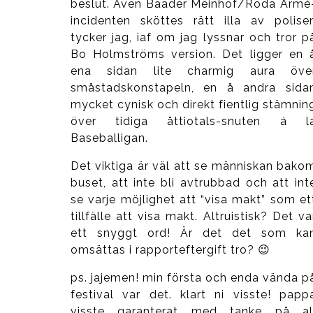
beslut. Även Baader Meinhof/Röda Armé
incidenten sköttes rätt illa av polise
tycker jag, iaf om jag lyssnar och tror p
Bo Holmströms version. Det ligger en 
ena sidan lite charmig aura öve
småstadskonstapeln, en å andra sida
mycket cynisk och direkt fientlig stämnin
över tidiga åttiotals-snuten á l
Baseballigan.
Det viktiga är väl att se människan bako
buset, att inte bli avtrubbad och att int
se varje möjlighet att “visa makt” som et
tillfälle att visa makt. Altruistisk? Det va
ett snyggt ord! Är det det som ka
omsättas i rapporteftergift tro? 😉
ps. jajemen! min första och enda vända p
festival var det. klart ni visste! papp
visste garanterat med tanke på al