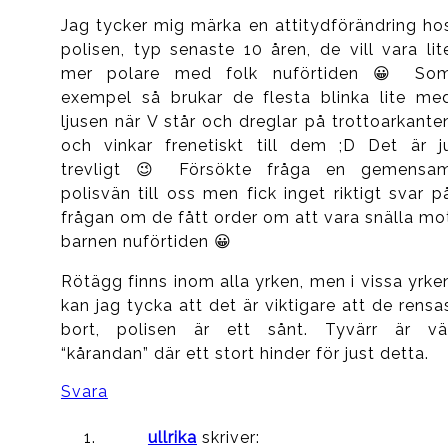
Jag tycker mig märka en attitydförändring ho
polisen, typ senaste 10 åren, de vill vara lit
mer polare med folk nuförtiden 😀 So
exempel så brukar de flesta blinka lite me
ljusen när V står och dreglar på trottoarkante
och vinkar frenetiskt till dem ;D Det är j
trevligt 😉 Försökte fråga en gemensa
polisvän till oss men fick inget riktigt svar p
frågan om de fått order om att vara snälla mo
barnen nuförtiden 😀
Rötägg finns inom alla yrken, men i vissa yrke
kan jag tycka att det är viktigare att de rensa
bort, polisen är ett sånt. Tyvärr är vä
“kårandan” där ett stort hinder för just detta.
Svara
ullrika
skriver: