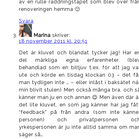
av en rulle räddningstapet som blev över frå
renoveringen hemma 🙂
Svara
Marina
skriver:
18 november 2011 kl. 20:51
Det är kluvet och blandat tycker jag! Har e
del märkliga egna erfarenheter (ble
behandlad som en biltjuv t.ex. för att jag va
ute och körde en tisdag klockan 03 – det få
man tydligen inte … – eller inlåst i baksätet nä
min blivit stulen) Men också många bra, och s
känner man ju en och annan 😉 Men även där ä
det lite kluvet, en som jag känner har jag fåt
“feedback” på från andra (som inte känne
personen) och privatpersonen oc
yrkespersonen är ju inte alltid samma om ma
säger så…