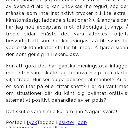
av övervåld aldrig kan undvikas (herregud, säg de
mänska som inte instinktivt trycker till lite extra 
känslomässigt laddade situationer?!), å andra sida
har jag noll acceptans mot otillbörliga tjuvnyp. 
tredje sidan måste det vara alldeles förjefl
besvärligt att som hel kår tvingas stå till svars fö
vad enskilda idioter ställer till med… Å fjärde sidan
den som ger sig in i leken… osv.
För att göra det här ganska meningslösa inlägge
mer intressant skulle jag behöva hjälp och därfö
vilja fråga; Hur ser du på polisen i allmänhet? Är d
en som litar på eller tittar snett? Har du varit me
om situationer där du känt dig oväntat orättvis
alternativt positivt behandlad av en polis?
Det skulle vara himla kul om nån “vågar” svara!
Postad i
tyck
Taggad i
åsikter
,
jobb
12 comments
Lägg till din