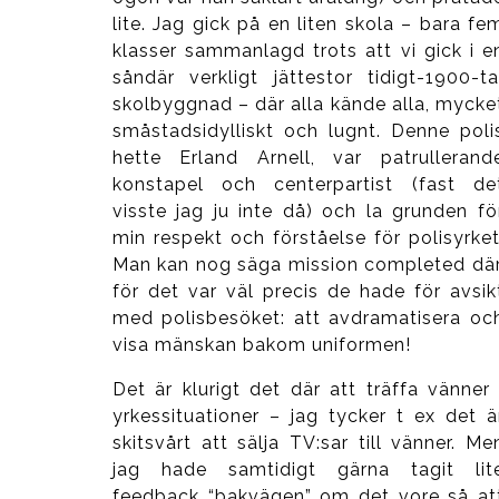
lite. Jag gick på en liten skola – bara fe
klasser sammanlagd trots att vi gick i e
såndär verkligt jättestor tidigt-1900-ta
skolbyggnad – där alla kände alla, mycke
småstadsidylliskt och lugnt. Denne poli
hette Erland Arnell, var patrullerand
konstapel och centerpartist (fast de
visste jag ju inte då) och la grunden fö
min respekt och förståelse för polisyrket
Man kan nog säga mission completed där
för det var väl precis de hade för avsik
med polisbesöket: att avdramatisera oc
visa mänskan bakom uniformen!
Det är klurigt det där att träffa vänner 
yrkessituationer – jag tycker t ex det ä
skitsvårt att sälja TV:sar till vänner. Me
jag hade samtidigt gärna tagit lit
feedback “bakvägen” om det vore så at