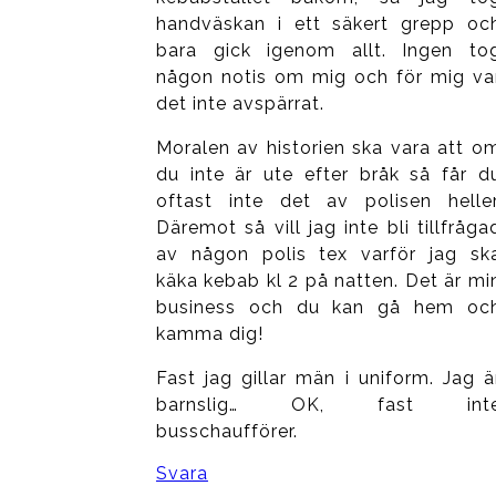
handväskan i ett säkert grepp oc
bara gick igenom allt. Ingen to
någon notis om mig och för mig va
det inte avspärrat.
Moralen av historien ska vara att o
du inte är ute efter bråk så får d
oftast inte det av polisen heller
Däremot så vill jag inte bli tillfråga
av någon polis tex varför jag sk
käka kebab kl 2 på natten. Det är mi
business och du kan gå hem oc
kamma dig!
Fast jag gillar män i uniform. Jag ä
barnslig… OK, fast int
busschaufförer.
Svara