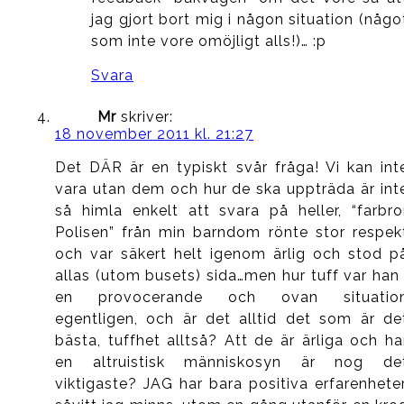
jag gjort bort mig i någon situation (någo
som inte vore omöjligt alls!)… :p
Svara
Mr
skriver:
18 november 2011 kl. 21:27
Det DÄR är en typiskt svår fråga! Vi kan int
vara utan dem och hur de ska uppträda är int
så himla enkelt att svara på heller, “farbro
Polisen” från min barndom rönte stor respek
och var säkert helt igenom ärlig och stod p
allas (utom busets) sida…men hur tuff var han 
en provocerande och ovan situatio
egentligen, och är det alltid det som är de
bästa, tuffhet alltså? Att de är ärliga och ha
en altruistisk människosyn är nog de
viktigaste? JAG har bara positiva erfarenheter