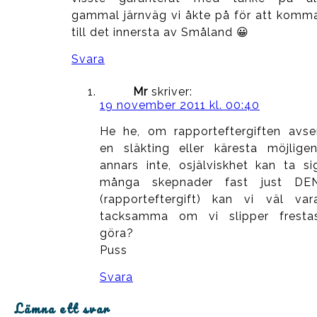
gammal järnväg vi åkte på för att komm
till det innersta av Småland 😀
Svara
Mr
skriver:
19 november 2011 kl. 00:40
He he, om rapporteftergiften avse
en släkting eller käresta möjligen
annars inte, osjälviskhet kan ta si
många skepnader fast just DE
(rapporteftergift) kan vi väl var
tacksamma om vi slipper fresta
göra?
Puss
Svara
Lämna ett svar