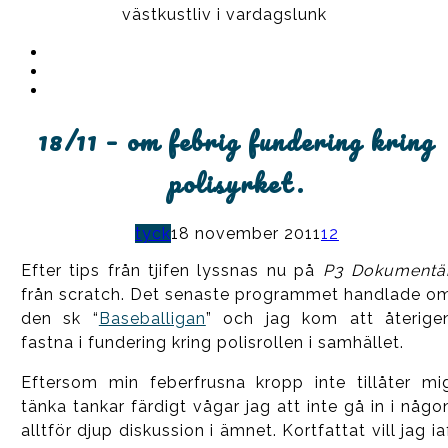
västkustliv i vardagslunk
Instagram
Ullrika
Facebook
Ullrika
Instagram
Lolles
18/11 – om febrig fundering kring
polisyrket.
tyck
18 november 2011
12
Efter tips från tjifen lyssnas nu på
P3 Dokumentä
från scratch. Det senaste programmet handlade o
den sk “
Baseballigan
” och jag kom att återige
fastna i fundering kring polisrollen i samhället.
Eftersom min feberfrusna kropp inte tillåter mi
tänka tankar färdigt vågar jag att inte gå in i någo
alltför djup diskussion i ämnet. Kortfattat vill jag ia