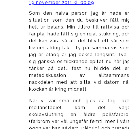
19 november 2011 kl. 00:09
Som den naiva person jag är hade e
situation som den du beskriver fått mi
helt ur balans. Min tilltro till rättvisa oc
fär pläj hade fått sig en rejäl stukning, oc
det kan vara så att det blivit ett sår so
liksom aldrig läkt. Ty på samma vis so
jag är blåög är jag också långsint. Två 
sig ganska osmickrande epitet nu när ja
tänker på det… fast nu blidde det e
metadiskussion av alltsammans
nackdelen med att sitta vid datorn nä
klockan är kring midnatt.
När vi var små och gick på låg- oc
mellanstadiet kom det varj
skolavslutning en äldre polisfarbro
(farbrorn var väl ungefär femti, men i vår
ögon var han såklart uråldrig) och pratad