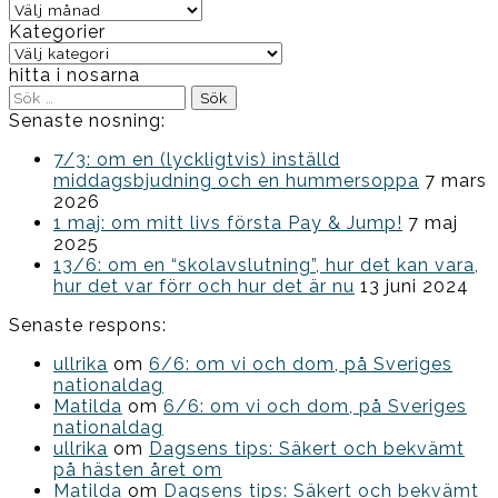
Arkiv
Kategorier
Kategorier
hitta i nosarna
Sök
efter:
Senaste nosning:
7/3: om en (lyckligtvis) inställd
middagsbjudning och en hummersoppa
7 mars
2026
1 maj: om mitt livs första Pay & Jump!
7 maj
2025
13/6: om en “skolavslutning”, hur det kan vara,
hur det var förr och hur det är nu
13 juni 2024
Senaste respons:
ullrika
om
6/6: om vi och dom, på Sveriges
nationaldag
Matilda
om
6/6: om vi och dom, på Sveriges
nationaldag
ullrika
om
Dagsens tips: Säkert och bekvämt
på hästen året om
Matilda
om
Dagsens tips: Säkert och bekvämt