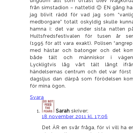
ungdom allt som oftast blev ivägkörd
från simstadion – nattetid 🙂 EN gång ha
jag blivit rädd för vad jag som “vanli
medborgare” totalt oskyldig skulle kunn
hamna i: det var under sista natten p
Hultsfredsfestivalen för tusen år se
(1995 för att vara exakt). Polisen “angrep
med hästar och batonger och det ko
både tält och människor i vägen
Lyckligtvis låg vårt tält långt ifrå
händelsernas centrum och det var först 
dagsljus dan därpå som förödelsen ko
för mina ögon.
Svara
Sarah
skriver:
18 november 2011 kl. 17:06
Det ÄR en svår fråga, för vi vill ha e