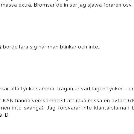
 massa extra. Bromsar de in ser jag själva föraren osv.
3 borde lära sig när man blinkar och inte…
rkar alla tycka samma, frågan är vad lagen tycker – om
tiskt KAN hända vemsomhelst att råka missa en avfart (
en inte svänga). Jag försvarar inte klantarslarna i b
e ;D