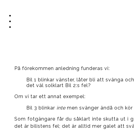
Instagram
Ullrika
Facebook
Ullrika
Instagram
Lolles
På förekommen anledning funderas vi:
Bil 1 blinkar vänster, låter bli att svänga o
det väl solklart Bil 2:s fel?
Om vi tar ett annat exempel:
Bil 3 blinkar
inte
men svänger ändå och kör 
Som fotgängare får du såklart inte skutta ut i g
det är bilistens fel; det är alltid mer galet att s