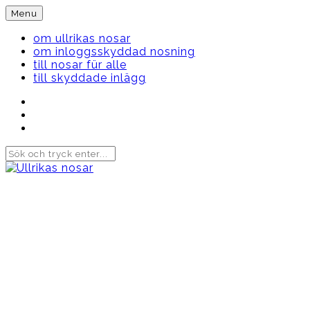
Skip
Menu
to
content
om ullrikas nosar
om inloggsskyddad nosning
till nosar für alle
till skyddade inlägg
Instagram
Ullrika
Facebook
Ullrika
Instagram
Lolles