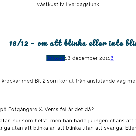
västkustliv i vardagslunk
18/12 – om att blinka eller inte bl
(b)logg
18 december 2011
8
ch krockar med Bil 2 som kör ut från anslutande väg med 
på Fotgängare X. Vems fel är det då?
atan hur som helst, men han hade ju ingen chans att ve
vänga utan att blinka än att blinka utan att svänga. Elle