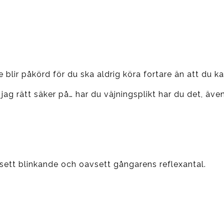
e blir påkörd för du ska aldrig köra fortare än att du k
 är jag rätt säker på… har du väjningsplikt har du det, 
avsett blinkande och oavsett gångarens reflexantal.