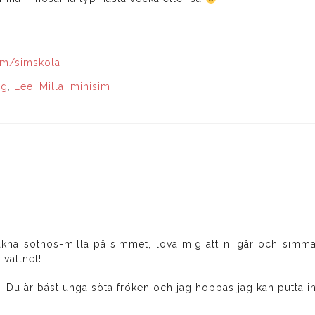
im/simskola
eg
,
Lee
,
Milla
,
minisim
akna sötnos-milla på simmet, lova mig att ni går och simm
 vattnet!
 Du är bäst unga söta fröken och jag hoppas jag kan putta in