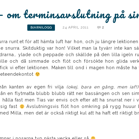
– om terminsavslutning på s
24 APRIL 2011
2
B(ARN)LOGG
nurra runt:et för att hämta luft har hon, och ju längre lektion
e snurra. Skitduktig var hon! Vilket man la tyvärr inte ka
drarna… ylade och peppade och skällde på den lilla igeln run
le och då simmade och flöt och försökte hon glida verkli
 fick vi efter lektionen. Maken till ond i magen hon måste h
gbeteendekontot
rån kanten av egen fri vilja
(okej, bara en gång, men iaf!)
från en flytmatta blubb blubb rätt ner bassängen och sen s
lls hålla fast men Tias var envis och efter att ha snurrat ner
 sig fast
Avslutningsvis flöt hon omkring på rygg huuur lä
ed Milla, men det är också riktigt kul att ha haft ett riktigt br
amnar i nosarna typ nästa vecka eller så