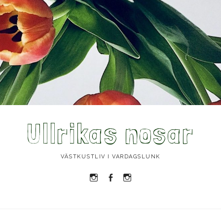
Ullrikas nosar
VÄSTKUSTLIV I VARDAGSLUNK
Instagram
Facebook
Instagram
Ullrika
Ullrika
Lolles