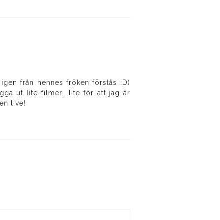
gen från hennes fröken förstås :D)
ga ut lite filmer… lite för att jag är
en live!