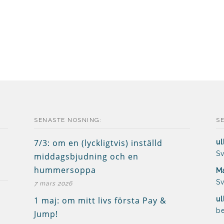
SENASTE NOSNING:
S
7/3: om en (lyckligtvis) inställd
ul
Sv
middagsbjudning och en
hummersoppa
Ma
Sv
7 mars 2026
1 maj: om mitt livs första Pay &
ul
be
Jump!