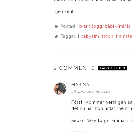
Tjenixen!
Postad i
b(arn)logg
,
bäbi-/minis
Taggad i
babysim
,
foton
,
framst
2 COMMENTS
LÄGG TILL DIN
MARINA
skriver:
26 april 2011 kl. 13:01
Först: Kommer verkligen s
det nu när hon hittat “hem” i
Sedan: Way to go EmmaLi!!!!