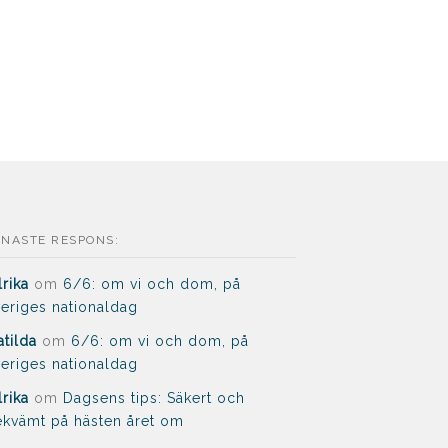
ENASTE RESPONS:
lrika
om
6/6: om vi och dom, på
eriges nationaldag
tilda
om
6/6: om vi och dom, på
eriges nationaldag
lrika
om
Dagsens tips: Säkert och
kvämt på hästen året om