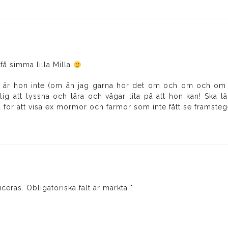
 få simma lilla Milla
k är hon inte (om än jag gärna hör det om och om och om i
lig att lyssna och lära och vågar lita på att hon kan! Ska läg
å för att visa ex mormor och farmor som inte fått se framsteg
iceras.
Obligatoriska fält är märkta
*