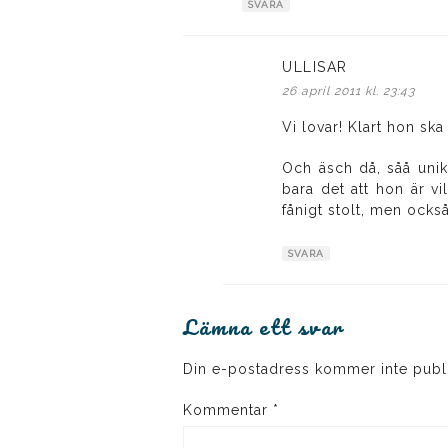
SVARA
ULLISAR
skriver:
26 april 2011 kl. 23:43
Vi lovar! Klart hon ska
Och äsch då, såå uni
bara det att hon är vil
fånigt stolt, men ocks
SVARA
Lämna ett svar
Din e-postadress kommer inte publ
Kommentar
*