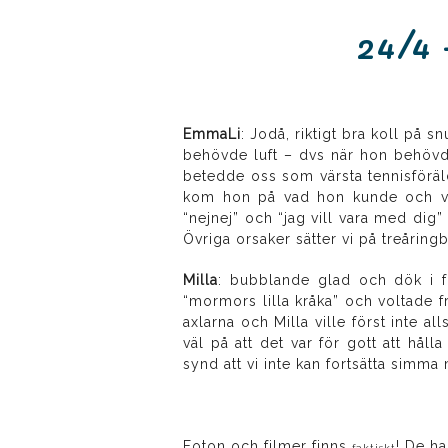
24/4 
EmmaLi
: Jodå, riktigt bra koll på s
behövde luft – dvs när hon behövd
betedde oss som värsta tennisföräl
kom hon på vad hon kunde och vil
“nejnej” och “jag vill vara med dig”
Övriga orsaker sätter vi på treårin
Milla
: bubblande glad och dök i f
“mormors lilla kråka” och voltade 
axlarna och Milla ville först inte a
väl på att det var för gott att hålla
synd att vi inte kan fortsätta simma m
Foton och filmer finns
! De h
faktiskt