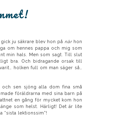
immet!
en gick ju säkrare blev hon på
när
hon
n säga om hennes pappa och mig som
t min hals. Men som sagt. Till slut
gt bra. Och bidragande orsak till
a varit… holken full om man säger så…
och sen sjöng alla dom fina små
immade föräldrarna med sina barn på
 i vattnet en gång för mycket kom hon
nge som helst. Härligt! Det är lite
a “sista lektionssim”!