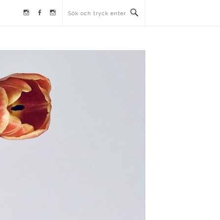
Instagram
Facebook
Instagram
Ullrika
Ullrika
Lolles