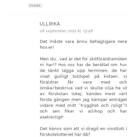
SVARA
ULLRIKA
skriver:
28 september 2011 kl. 13:48
Det måste vara ännu behagligare nere
hos er!
Men du… vad är det för skitföräldramöten
ni har!? Hos oss har de berättat om hur
de tänkt lägga upp terminen, de har
visat gulligt bildspel på kidsen, vi
föräldrar får vara med och
önska/beskriva vad vi skulle vilja ha ut
av förskolan (okej, kändes mest värt
första gången men jag kämpar enträget
vidare med mitt “trygghet och roligt”!)
och sen fikar vi allihop och har
asatrevligt!
Det känns som att vi dragit en vinstlott i
förskolelotteriet här då?