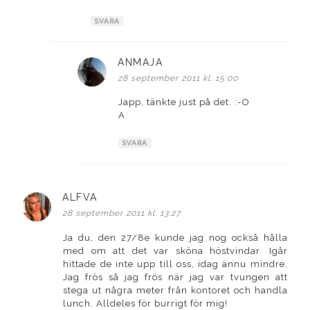
SVARA
ANMAJA
skriver:
28 september 2011 kl. 15:00
Japp, tänkte just på det. :-O
A
SVARA
ALFVA
skriver:
28 september 2011 kl. 13:27
Ja du, den 27/8e kunde jag nog också hålla
med om att det var sköna höstvindar. Igår
hittade de inte upp till oss, idag ännu mindre.
Jag frös så jag frös när jag var tvungen att
stega ut några meter från kontoret och handla
lunch. Alldeles för burrigt för mig!