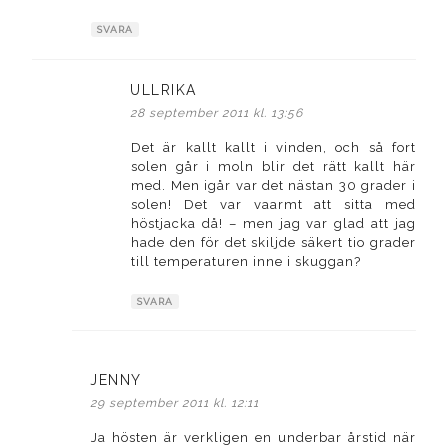
SVARA
ULLRIKA
skriver:
28 september 2011 kl. 13:56
Det är kallt kallt i vinden, och så fort
solen går i moln blir det rätt kallt här
med. Men igår var det nästan 30 grader i
solen! Det var vaarmt att sitta med
höstjacka då! – men jag var glad att jag
hade den för det skiljde säkert tio grader
till temperaturen inne i skuggan?
SVARA
JENNY
skriver:
29 september 2011 kl. 12:11
Ja hösten är verkligen en underbar årstid när