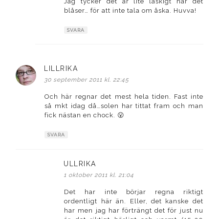
Jag tycker det är lite läskigt när det
blåser… för att inte tala om åska. Huvva!
SVARA
LILLRIKA
skriver:
30 september 2011 kl. 22:45
Och här regnar det mest hela tiden. Fast inte
så mkt idag då…solen har tittat fram och man
fick nästan en chock. 😮
SVARA
ULLRIKA
skriver:
1 oktober 2011 kl. 21:04
Det har inte börjar regna riktigt
ordentligt här än. Eller, det kanske det
har men jag har förträngt det för just nu