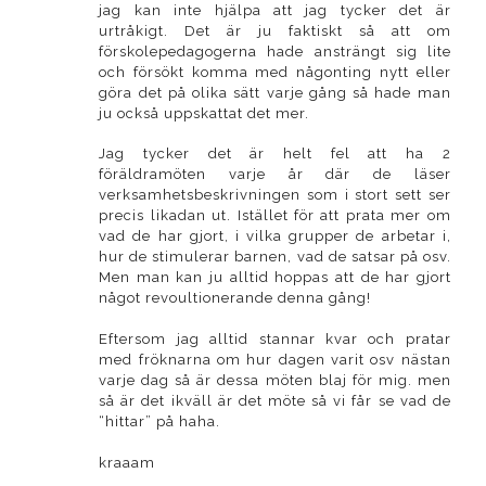
jag kan inte hjälpa att jag tycker det är
urtråkigt. Det är ju faktiskt så att om
förskolepedagogerna hade ansträngt sig lite
och försökt komma med någonting nytt eller
göra det på olika sätt varje gång så hade man
ju också uppskattat det mer.
Jag tycker det är helt fel att ha 2
föräldramöten varje år där de läser
verksamhetsbeskrivningen som i stort sett ser
precis likadan ut. Istället för att prata mer om
vad de har gjort, i vilka grupper de arbetar i,
hur de stimulerar barnen, vad de satsar på osv.
Men man kan ju alltid hoppas att de har gjort
något revoultionerande denna gång!
Eftersom jag alltid stannar kvar och pratar
med fröknarna om hur dagen varit osv nästan
varje dag så är dessa möten blaj för mig. men
så är det ikväll är det möte så vi får se vad de
“hittar” på haha.
kraaam