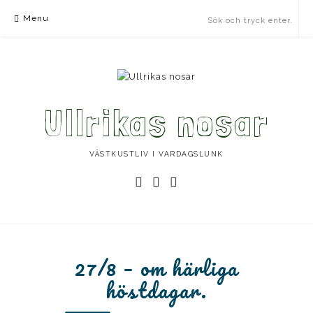
Skip
Menu
to
content
Ullrikas nosar
VÄSTKUSTLIV I VARDAGSLUNK
Instagram
Facebook
Instagram
Ullrika
Ullrika
Lolles
27/8 – om härliga
höstdagar.