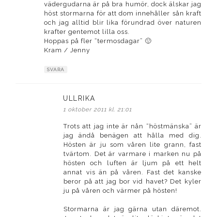
vädergudarna är på bra humör, dock älskar jag
höst stormarna för att dom innehåller sån kraft
och jag alltid blir lika förundrad över naturen
krafter gentemot lilla oss.
Hoppas på fler “termosdagar” 🙂
Kram / Jenny
SVARA
ULLRIKA
skriver:
1 oktober 2011 kl. 21:01
Trots att jag inte är nån “höstmänska” är
jag ändå benägen att hålla med dig.
Hösten är ju som våren lite grann, fast
tvärtom. Det är varmare i marken nu på
hösten och luften är ljum på ett helt
annat vis än på våren. Fast det kanske
beror på att jag bor vid havet? Det kyler
ju på våren och värmer på hösten!
Stormarna är jag gärna utan däremot.