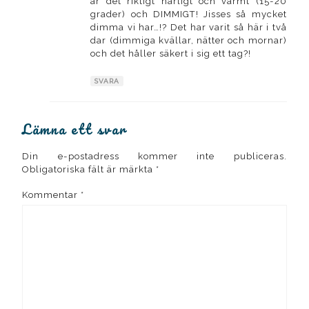
är det riktigt härligt och varmt (15-20
grader) och DIMMIGT! Jisses så mycket
dimma vi har…!? Det har varit så här i två
dar (dimmiga kvällar, nätter och mornar)
och det håller säkert i sig ett tag?!
SVARA
Lämna ett svar
Din e-postadress kommer inte publiceras.
Obligatoriska fält är märkta
*
Kommentar
*