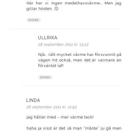
Här har vi ingen medelhavsvärme… Men jag
gillar hösten. 🙂
SVARA
ULLRIKA
skriver:
28 september 2011 kl. 13:43
Njä.. rätt mycket värme har försvunnit på
vägen hit också, men det är varmare än
förväntat iaf!
SVARA
LINDA
skriver:
28 september 2011 kl. 12:52
jag håller med – mer värme tack!
haha ja visst är det så man “måste” ju gå men