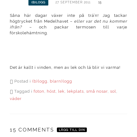
27 SEPTEMBER 2011
15
(B)LOGG
Såna här dagar växer inte på trä’n! Jag tackar
högtrycket från Medelhavet –
eller var det nu kommer
ifrån?
– och packar termosen till varje
förskolehämtning.
Det är kallt i vinden, men av lek och lä blir vi varma!
Postad i
(b)logg
,
b(arn)logg
Taggad i
foton
,
höst
,
lek
,
lekplats
,
små nosar
,
sol
,
väder
15 COMMENTS
LÄGG TILL DIN