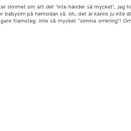
er simmet om att det “inte händer så mycket”… jag hå
ör babysim på hemsidan så, öh… det är känns ju inte di
dligare framsteg, inte så mycket “simma omkring”! O