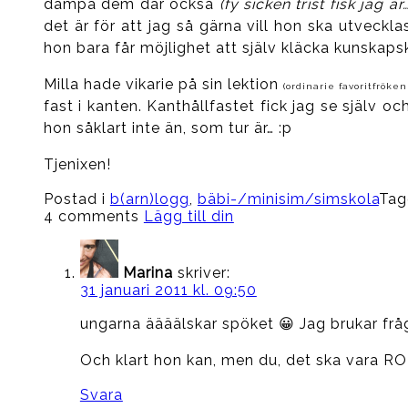
dämpa dem där också
(fy sicken trist fisk jag är…
det är för att jag så gärna vill hon ska utveckla
hon bara får möjlighet att själv kläcka kunskap
Milla hade vikarie på sin lektion
(ordinarie favoritfröken
fast i kanten. Kanthållfastet fick jag se själv o
hon såklart inte än, som tur är… :p
Tjenixen!
Postad i
b(arn)logg
,
bäbi-/minisim/simskola
Tag
4 comments
Lägg till din
Marina
skriver:
31 januari 2011 kl. 09:50
ungarna äääälskar spöket 😀 Jag brukar fr
Och klart hon kan, men du, det ska vara ROLI
Svara