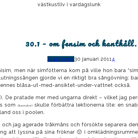
västkustliv i vardagslunk
30.1 – om fensim och kanthåll.
b(arn)logg
30 januari 2011
4
sim, men när simfötterna kom på ville hon bara “sim
lutningssången gjorde vi en riktigt bra sångövning: ba
 hennes blåsa-ut-med-ansiktet-under-vattnet också.
). De pratade mer med ungarna direkt – vilket jag per
yss som
skulle förbättra lektionerna lite: en s
(kanske)
land oss i poolen.
och jag agerade tråkmåns och försökte separera dem i
eåring att lyssna på sina fröknar 🙁 i omklädningsrumme