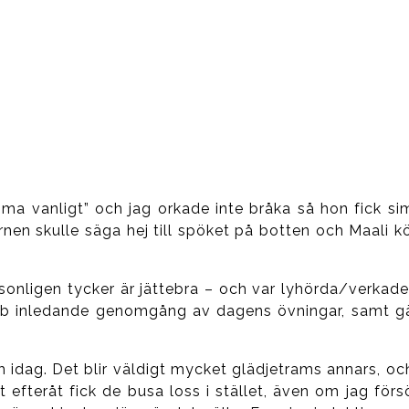
ma vanligt” och jag orkade inte bråka så hon fick s
rnen skulle säga hej till spöket på botten och Maali k
sonligen tycker är jättebra – och var lyhörda/verkade 
nabb inledande genomgång av dagens övningar, samt g
dag. Det blir väldigt mycket glädjetrams annars, oc
t efteråt fick de busa loss i stället, även om jag förs