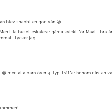
 han blev snabbt en god vän 🙂
 Men lilla buset eskalerar gärna kvickt för Maali… bra 
mmaLi tycker jag!
n 😉 men alla barn över 4, typ, träffar honom nästan va
lkommen!