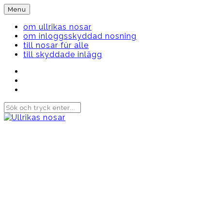
Skip
Menu
to
content
om ullrikas nosar
om inloggsskyddad nosning
till nosar für alle
till skyddade inlägg
Instagram
Ullrika
Facebook
Ullrika
Instagram
Lolles