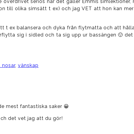
ite överdrivet seriös när det gäller Emmis simlektioner,
ion till olika simsätt t ex) och jag VET att hon kan me
att t ex balansera och dyka från flytmatta och att hålla
örflytta sig i sidled och ta sig upp ur bassängen 🙂 det
 nosar
,
vänskap
e mest fantastiska saker 😀
ch det vet jag att du gör!