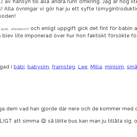
)
, av hänsyn till alla andra runt omkring. Jag är nog l
s! Alla övningar vi gör har ju ett syfte (smygintrodukt
skoden!
och enligt uppgift gick det fint för bäbin 
 sjuk.. stackarn!)
ch blev lite imponerad över hur hon faktiskt försökte f
gad i
bäbi
,
babysim
,
framsteg
,
Lee
,
Milla
,
minisim
,
små
åga dem vad han gjorde där nere och de kommer med d
GT att simma 😉 så liiiite bus kan man ju tillåta sig, o