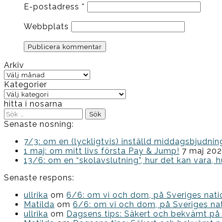
E-postadress
*
Webbplats
Arkiv
Arkiv
Kategorier
Kategorier
hitta i nosarna
Sök
efter:
Senaste nosning:
7/3: om en (lyckligtvis) inställd middagsbjud
1 maj: om mitt livs första Pay & Jump!
7 maj 20
13/6: om en “skolavslutning”, hur det kan vara, h
Senaste respons:
ullrika
om
6/6: om vi och dom, på Sveriges nat
Matilda
om
6/6: om vi och dom, på Sveriges na
ullrika
om
Dagsens tips: Säkert och bekvämt på