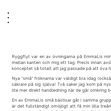
Instagram
Ullrika
Facebook
Ullrika
Instagram
Lolles
Ryggflyt var en av övningarna på EmmaLis mini
mellan kanten och mig ett tag. Precis innan avs
konceptet så totalt att jag passade på att öva
Nya “små” fröknarna var väldigt bra idag (också
säkrare på sig själva! Två saker jag kom på n
lite mer direkt handledning när de går omkring b
En av EmmaLis små bästisar går i samma grupp 
är det fullständigt omöjligt att få min lilla tr