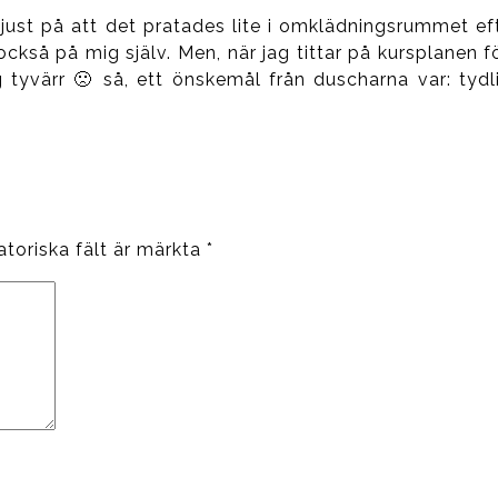
just på att det pratades lite i omklädningsrummet eft
också på mig själv. Men, när jag tittar på kursplanen f
 tyvärr 🙁 så, ett önskemål från duscharna var: ty
atoriska fält är märkta
*