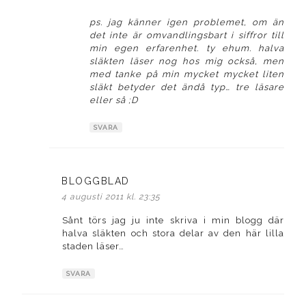
ps. jag känner igen problemet, om än
det inte är omvandlingsbart i siffror till
min egen erfarenhet. ty ehum. halva
släkten läser nog hos mig också, men
med tanke på min mycket mycket liten
släkt betyder det ändå typ… tre läsare
eller så ;D
SVARA
BLOGGBLAD
skriver:
4 augusti 2011 kl. 23:35
Sånt törs jag ju inte skriva i min blogg där
halva släkten och stora delar av den här lilla
staden läser…
SVARA