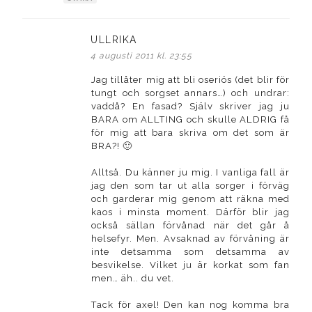
ULLRIKA
skriver:
4 augusti 2011 kl. 23:55
Jag tillåter mig att bli oseriös (det blir för
tungt och sorgset annars…) och undrar:
vaddå? En fasad? Själv skriver jag ju
BARA om ALLTING och skulle ALDRIG få
för mig att bara skriva om det som är
BRA?! 🙂
Alltså. Du känner ju mig. I vanliga fall är
jag den som tar ut alla sorger i förväg
och garderar mig genom att räkna med
kaos i minsta moment. Därför blir jag
också sällan förvånad när det går å
helsefyr. Men. Avsaknad av förvåning är
inte detsamma som detsamma av
besvikelse. Vilket ju är korkat som fan
men… äh.. du vet.
Tack för axel! Den kan nog komma bra