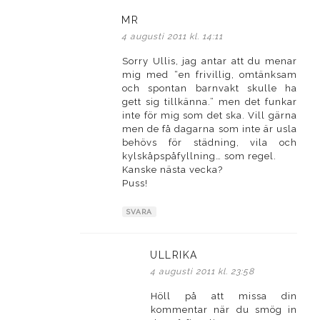
MR
skriver:
4 augusti 2011 kl. 14:11
Sorry Ullis, jag antar att du menar
mig med “en frivillig, omtänksam
och spontan barnvakt skulle ha
gett sig tillkänna.” men det funkar
inte för mig som det ska. Vill gärna
men de få dagarna som inte är usla
behövs för städning, vila och
kylskåpspåfyllning… som regel.
Kanske nästa vecka?
Puss!
SVARA
ULLRIKA
skriver:
4 augusti 2011 kl. 23:58
Höll på att missa din
kommentar när du smög in