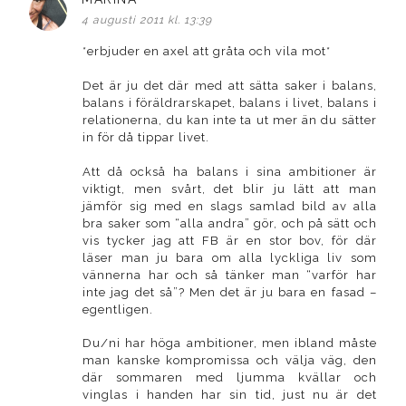
4 augusti 2011 kl. 13:39
*erbjuder en axel att gråta och vila mot*
Det är ju det där med att sätta saker i balans,
balans i föräldrarskapet, balans i livet, balans i
relationerna, du kan inte ta ut mer än du sätter
in för då tippar livet.
Att då också ha balans i sina ambitioner är
viktigt, men svårt, det blir ju lätt att man
jämför sig med en slags samlad bild av alla
bra saker som “alla andra” gör, och på sätt och
vis tycker jag att FB är en stor bov, för där
läser man ju bara om alla lyckliga liv som
vännerna har och så tänker man “varför har
inte jag det så”? Men det är ju bara en fasad –
egentligen.
Du/ni har höga ambitioner, men ibland måste
man kanske kompromissa och välja väg, den
där sommaren med ljumma kvällar och
vinglas i handen har sin tid, just nu är det