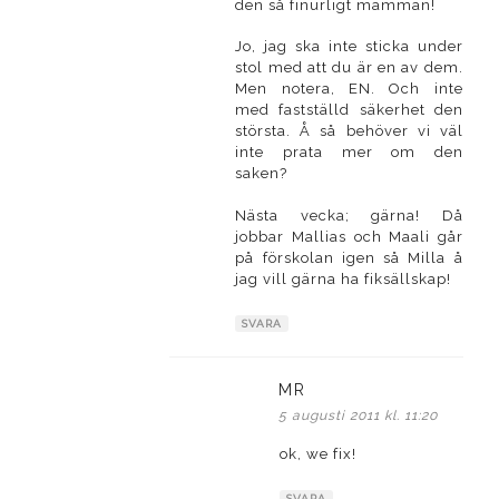
den så finurligt mamman!
Jo, jag ska inte sticka under
stol med att du är en av dem.
Men notera, EN. Och inte
med fastställd säkerhet den
största. Å så behöver vi väl
inte prata mer om den
saken?
Nästa vecka; gärna! Då
jobbar Mallias och Maali går
på förskolan igen så Milla å
jag vill gärna ha fiksällskap!
SVARA
MR
skriver:
5 augusti 2011 kl. 11:20
ok, we fix!
SVARA