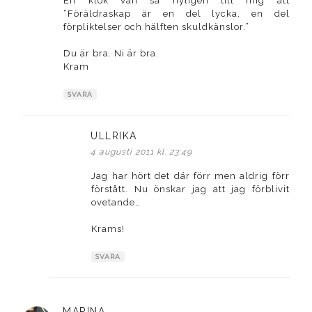
En klok vän sa nyligen till mig att
“Föräldraskap är en del lycka, en del
förpliktelser och hälften skuldkänslor.”
Du är bra. Ni är bra.
Kram
SVARA
ULLRIKA
skriver:
4 augusti 2011 kl. 23:49
Jag har hört det där förr men aldrig förr
förstått. Nu önskar jag att jag förblivit
ovetande…
Krams!
SVARA
MARINA
skriver: