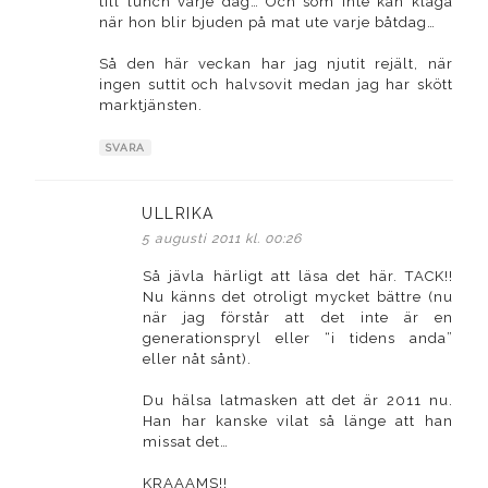
till lunch varje dag… Och som inte kan klaga
när hon blir bjuden på mat ute varje båtdag…
Så den här veckan har jag njutit rejält, när
ingen suttit och halvsovit medan jag har skött
marktjänsten.
SVARA
ULLRIKA
skriver:
5 augusti 2011 kl. 00:26
Så jävla härligt att läsa det här. TACK!!
Nu känns det otroligt mycket bättre (nu
när jag förstår att det inte är en
generationspryl eller “i tidens anda”
eller nåt sånt).
Du hälsa latmasken att det är 2011 nu.
Han har kanske vilat så länge att han
missat det…
KRAAAMS!!