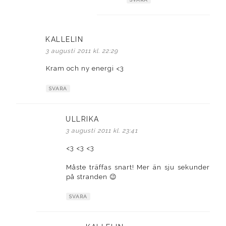
KALLELIN
skriver:
3 augusti 2011 kl. 22:29
Kram och ny energi <3
SVARA
ULLRIKA
skriver:
3 augusti 2011 kl. 23:41
<3 <3 <3
Måste träffas snart! Mer än sju sekunder
på stranden 😉
SVARA