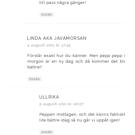
till pass några gånger!
SVARA
LINDA AKA JAVAMORSAN
skriver:
4 augusti 2011 kl. 17:45
Förstår exakt hur du känner. Men pepp pepp i
morgon är en ny dag och då kommer det bli
bättre!!
SVARA
ULLRIKA
skriver:
5 augusti 2011 kl. 00:07
Peppen mottagen, och det känns faktiskt
lite bättre idag så nu går vi uppåt igen!
SVARA