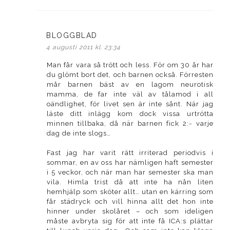
BLOGGBLAD
skriver:
4 augusti 2011 kl. 23:34
Man får vara så trött och less. För om 30 år har
du glömt bort det, och barnen också. Förresten
mår barnen bäst av en lagom neurotisk
mamma, de far inte väl av tålamod i all
oändlighet, för livet sen är inte sånt. När jag
läste ditt inlägg kom dock vissa urtrötta
minnen tillbaka, då när barnen fick 2:- varje
dag de inte slogs…
Fast jag har varit rätt irriterad periodvis i
sommar, en av oss har nämligen haft semester
i 5 veckor, och när man har semester ska man
vila. Himla trist då att inte ha nån liten
hemhjälp som sköter allt… utan en kärring som
får städryck och vill hinna allt det hon inte
hinner under skolåret – och som ideligen
måste avbryta sig för att inte få ICA:s plättar