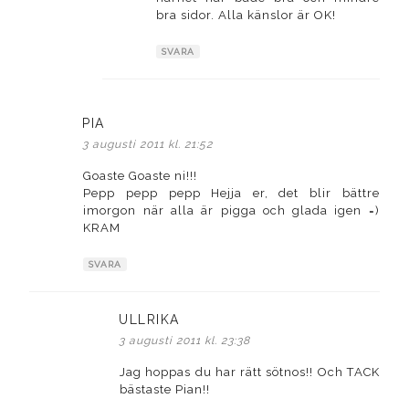
bra sidor. Alla känslor är OK!
SVARA
PIA
skriver:
3 augusti 2011 kl. 21:52
Goaste Goaste ni!!!
Pepp pepp pepp Hejja er, det blir bättre
imorgon när alla är pigga och glada igen =)
KRAM
SVARA
ULLRIKA
skriver:
3 augusti 2011 kl. 23:38
Jag hoppas du har rätt sötnos!! Och TACK
bästaste Pian!!