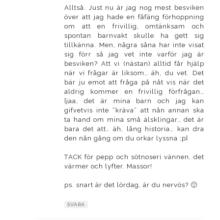
Alltså. Just nu är jag nog mest besviken
över att jag hade en fåfäng förhoppning
om att en frivillig, omtänksam och
spontan barnvakt skulle ha gett sig
tillkänna. Men, några såna har inte visat
sig förr så jag vet inte varför jag är
besviken? Att vi (nästan) alltid får hjälp
när vi frågar är liksom… äh, du vet. Det
bär ju emot att fråga på nåt vis när det
aldrig kommer en frivillig förfrågan…
[jaa, det är mina barn och jag kan
gifvetvis inte “kräva” att nån annan ska
ta hand om mina små älsklingar… det är
bara det att… äh, lång historia… kan dra
den nån gång om du orkar lyssna ;p]
TACK för pepp och sötnoseri vännen, det
värmer och lyfter. Massor!
ps. snart är det lördag, är du nervös? 🙂
SVARA