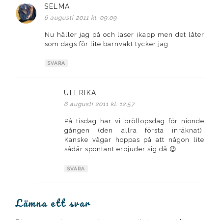
SELMA
skriver:
6 augusti 2011 kl. 09:09
Nu håller jag på och läser ikapp men det låter
som dags för lite barnvakt tycker jag.
SVARA
ULLRIKA
skriver:
6 augusti 2011 kl. 12:57
På tisdag har vi bröllopsdag för nionde
gången (den allra första inräknat).
Kanske vågar hoppas på att någon lite
sådär spontant erbjuder sig då 😉
SVARA
Lämna ett svar