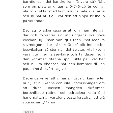
barntid och det kanske kan få vara så? Rätt
som en plätt är ungarna 6-7-8-10 år och är
ute och cyklar med kompisarna hela kvällarna
och ni har all tid i världen att sippa brunello
på verandan.
Det jag försöker säga är att om man inte går
där och förväntar sig att ungarna ska sova
klockan 19 (“som vanligt”) utan knot (och ta
sovmorgon till 10 såklart 😉 ) så blir inte heller
besvikelsen så stor när det strular. Att liksom
vara lite mer laisse-faire och ta dagen som
den kommer. Stanna upp, lukta på livet här
och nu, ta chansen när den kommer till en
paus. Det är svårt, jag vet.
Det enda vi vet att vi har är just nu, känn efter
hur just nu känns och vila i förvissningen om
att du/ni oavsett mängden skräpmat,
bortsnillade rutiner och odruckna kalla öl i
hängmattan är världens bästa föräldrar till två
söta nosar 🙂 *kram
SVARA