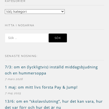
KATEGORIER
Kategorier
HITTA I NOSARNA
Sök
efter:
SENASTE NOSNING:
7/3: om en (lyckligtvis) inställd middagsbjudning
och en hummersoppa
7 mars 2026
1 maj: om mitt livs första Pay & Jump!
7 maj 2025
13/6: om en “skolavslutning”, hur det kan vara, hur
det var förr och hur det är nu