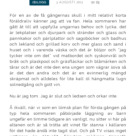
3 AUGUSTI 2011
25
(B)LOGG
För en av de få gångernas skull i mitt relativt korta
föräldraliv känner jag att va fan. Hela sommaren har
gått åt till att uppfylla ungarnas behov och lycka, det
är lekplatser och djurpark och stränder och glass och
pannkakor och pärlplattor och sagoböcker och badhus
och lekland och grillad korv och mer glass och sand i
huset och i varenda väska och det är blöjor och “jag
tycker inte om det” vid matbordet och syskonvrål och
bråk och plaskpool och gräsfläckar och blåmärken och
tårar och är det inte den ena ungen som vägrar sova så
är det den andra och det är en evinnerlig mängd
skräpmat och alldeles för lite kall öl hängmatta lugn
solnedgång och gott vin.
Nu är jag tom. Jag är slut och ledsen och orkar inte.
Å ikväll, när vi som en lömsk plan för första gången på
typ hela sommaren påbörjade läggning av barn
ungefär en timme tidigare än vanligt, nu sitter vi här på
altanen och är så trötta att vinet får stanna i källaren
för det hade ändå inte tagit slut. Och på TV visas inget