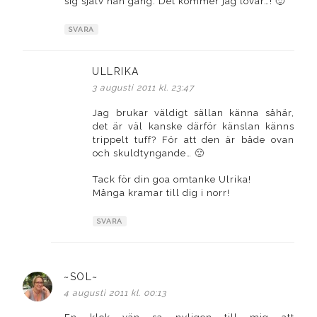
sig själv nån gång. Det kommer jag lovar…! 🙂
SVARA
ULLRIKA
skriver:
3 augusti 2011 kl. 23:47
Jag brukar väldigt sällan känna såhär,
det är väl kanske därför känslan känns
trippelt tuff? För att den är både ovan
och skuldtyngande… 🙁
Tack för din goa omtanke Ulrika!
Många kramar till dig i norr!
SVARA
~SOL~
skriver:
4 augusti 2011 kl. 00:13