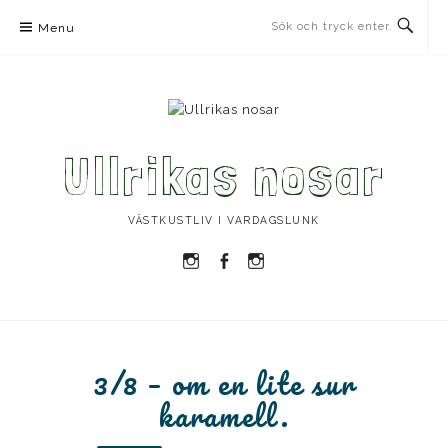
Skip
Menu
to
content
Ullrikas nosar
VÄSTKUSTLIV I VARDAGSLUNK
Instagram
Facebook
Instagram
Ullrika
Ullrika
Lolles
3/8 – om en lite sur
karamell.