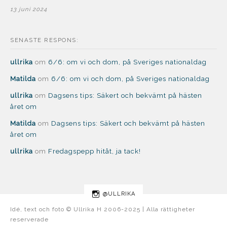
13 juni 2024
SENASTE RESPONS:
ullrika
om
6/6: om vi och dom, på Sveriges nationaldag
Matilda
om
6/6: om vi och dom, på Sveriges nationaldag
ullrika
om
Dagsens tips: Säkert och bekvämt på hästen
året om
Matilda
om
Dagsens tips: Säkert och bekvämt på hästen
året om
ullrika
om
Fredagspepp hitåt, ja tack!
@ULLRIKA
Idé, text och foto © Ullrika H 2006-2025 | Alla rättigheter
reserverade