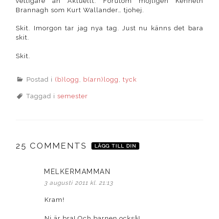
vettigare än Aktuellt. Förutom möjligen Kenneth
Brannagh som Kurt Wallander… tjohej.
Skit. Imorgon tar jag nya tag. Just nu känns det bara
skit.
Skit.
Postad i
(b)logg
,
b(arn)logg
,
tyck
Taggad i
semester
25 COMMENTS
LÄGG TILL DIN
MELKERMAMMAN
skriver:
3 augusti 2011 kl. 21:13
Kram!
Ni är bra! Och barnen också!