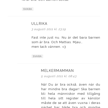
SVARA
ULLRIKA
skriver:
3 augusti 2011 kl. 23:19
Fast inte just nu. Nu är det bara barnen
som är bra. Och Mattias. Mjau…
men tack vännen. <3
SVARA
MELKERMAMMAN
skriver:
5 augusti 2011 kl. 08:43
Nä! Du är bra också, även när du
har mindre bra dagar! Ska barnen
bli hela människor med tillgång
till hela sitt register av känslor
måste de se att även vuxna i deras
närhet har både bra och mindre