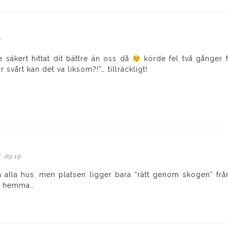
8
de säkert hittat dit bättre än oss då
körde fel två gånger f
r svårt kan det va liksom?!”… tillräckligt!
. 09:19
 alla hus, men platsen ligger bara “rätt genom skogen” fr
är hemma…