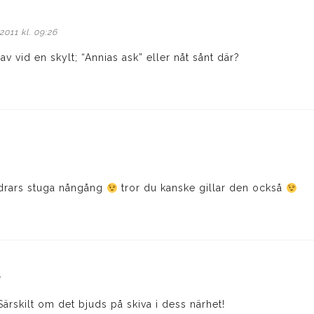
river:
011 kl. 09:26
v vid en skylt; “Annias ask” eller nåt sånt där?
äldrars stuga nångång
tror du kanske gillar den också
8
 Särskilt om det bjuds på skiva i dess närhet!