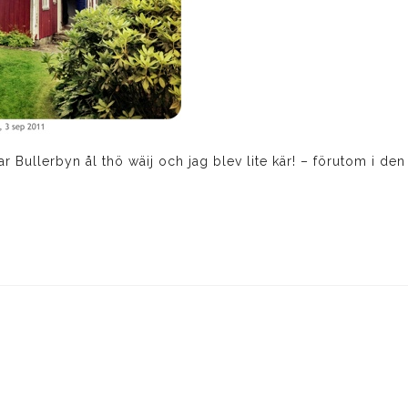
 var Bullerbyn ål thö wäij och jag blev lite kär! – förutom i 