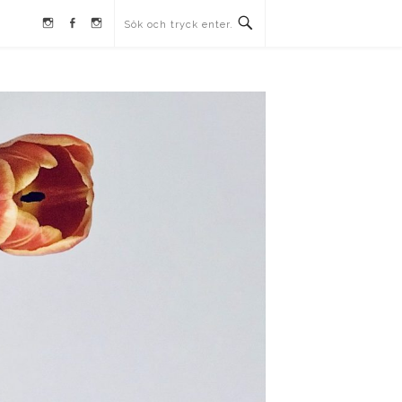
Instagram
Facebook
Instagram
Ullrika
Ullrika
Lolles