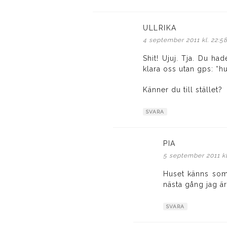
ULLRIKA
skriver:
4 september 2011 kl. 22:5
Shit! Ujuj. Tja. Du ha
klara oss utan gps: “hu
Känner du till stället?
SVARA
PIA
skriver:
5 september 2011 kl
Huset känns som
nästa gång jag 
SVARA