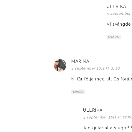
ULLRIKA
sk
5 september 2
Vi svängde a
SVARA
MARINA
skriver:
4 september 2011 kl. 21:20
Ni får följa med till Os för
SVARA
ULLRIKA
skriver:
4 september 2011 kl. 22:5
Jag gillar alla stugor!