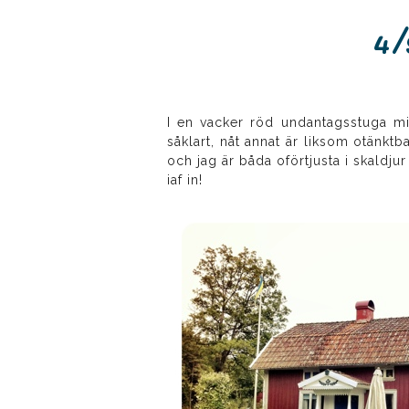
4/
I en vacker röd undantagsstuga mitt
såklart, nåt annat är liksom otänktb
och jag är båda oförtjusta i skaldj
iaf in!