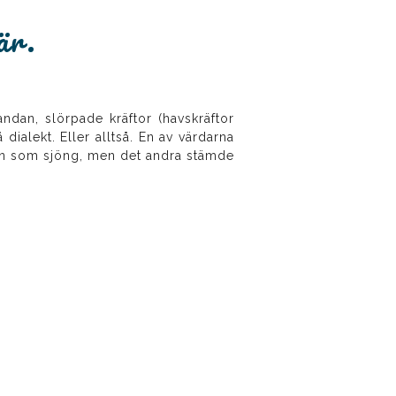
är.
andan, slörpade kräftor (havskräftor
dialekt. Eller alltså. En av värdarna
a en som sjöng, men det andra stämde