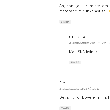
Åh, som jag drömmer om d
matchade min inkomst så..
SVARA
ULLRIKA
skriver:
4 september 2011 kl. 22:5
Man SKA kvinna!
SVARA
PIA
skriver:
4 september 2011 kl. 20:11
Det är ju för bövelen mina 
SVARA