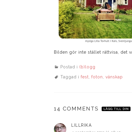
Bilden gör inte stället rättvisa, det
Postad i
(b)logg
Taggad i
fest
,
foton
,
vänskap
14 COMMENTS
LÄGG TILL DIN
LILLRIKA
skriver: