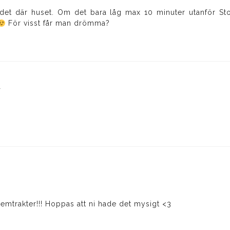
et där huset. Om det bara låg max 10 minuter utanför S
För visst får man drömma?
7
hemtrakter!!! Hoppas att ni hade det mysigt <3