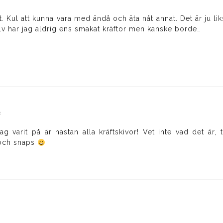
det. Kul att kunna vara med ändå och äta nåt annat. Det är 
älv har jag aldrig ens smakat kräftor men kanske borde…
6
jag varit på är nästan alla kräftskivor! Vet inte vad det är
 och snaps