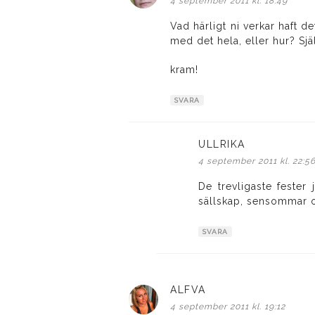
4 september 2011 kl. 18:49
Vad härligt ni verkar haft 
med det hela, eller hur? Sj
kram!
SVARA
ULLRIKA
skriver:
4 september 2011 kl. 22:5
De trevligaste fester 
sällskap, sensommar
SVARA
ALFVA
skriver:
4 september 2011 kl. 19:12