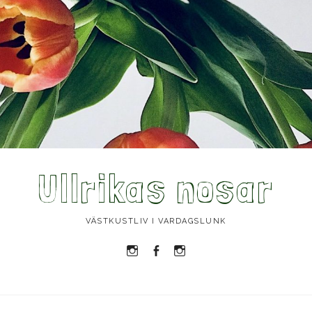
Ullrikas nosar
VÄSTKUSTLIV I VARDAGSLUNK
Instagram
Facebook
Instagram
Ullrika
Ullrika
Lolles