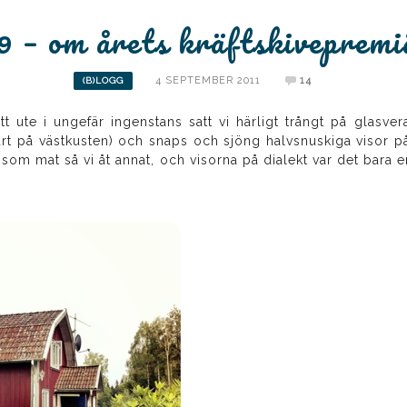
9 – om årets kräftskivepremi
4 SEPTEMBER 2011
14
(B)LOGG
 ute i ungefär ingenstans satt vi härligt trångt på glasver
art på västkusten) och snaps och sjöng halvsnuskiga visor på 
ur som mat så vi åt annat, och visorna på dialekt var det bar