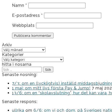
Namn
*
E-postadress
*
Webbplats
Arkiv
Arkiv
Kategorier
Kategorier
hitta i nosarna
Sök
efter:
Senaste nosning:
7/3: om en (lyckligtvis) inställd middagsbjud
1 maj: om mitt livs första Pay & Jump!
7 maj 20
13/6: om en “skolavslutning”, hur det kan vara, h
Senaste respons:
ullrika
om
6/6: om vi och dom, på Sveriges nat