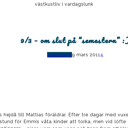
västkustliv i vardagslunk
9/3 – om slut på “semestern” :
b(arn)logg
9 mars 2011
4
hejdå till Mattias föräldrar. Efter tre dagar med vuxe
n stund för Emmis våta kinder att torka, men vid löf