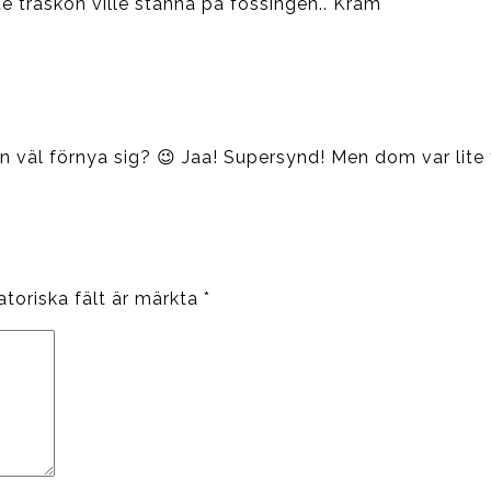
te träskon ville stanna på fossingen.. Kram
 väl förnya sig? 😉 Jaa! Supersynd! Men dom var lite f
atoriska fält är märkta
*