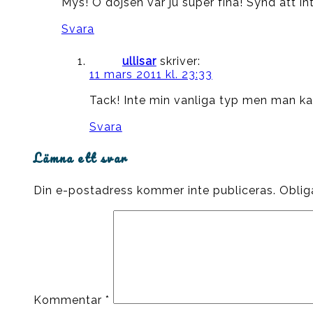
Mys! O dojsen var ju super fina! Synd att in
Svara
ullisar
skriver:
11 mars 2011 kl. 23:33
Tack! Inte min vanliga typ men man kan
Svara
Lämna ett svar
Din e-postadress kommer inte publiceras.
Oblig
Kommentar
*