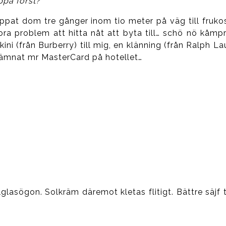
ppa först?
tappat dom tre gånger inom tio meter på väg till fruko
stora problem att hitta nåt att byta till… schö nö kåmp
ini (från Burberry) till mig, en klänning (från Ralph La
g lämnat mr MasterCard på hotellet…
asögon. Solkräm däremot kletas flitigt. Bättre säjf 