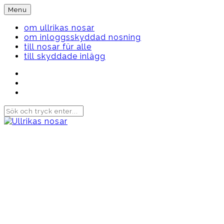
Skip
Menu
to
content
om ullrikas nosar
om inloggsskyddad nosning
till nosar für alle
till skyddade inlägg
Instagram
Ullrika
Facebook
Ullrika
Instagram
Lolles