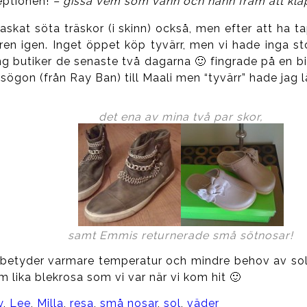
ceptionen!
– gissa vem som vann och hann fram att kla
baskat söta träskor (i skinn) också, men efter att ha 
ffären igen. Inget öppet köp tyvärr, men vi hade inga 
äng butiker de senaste två dagarna 🙂 fingrade på en bik
glasögon (från Ray Ban) till Maali men “tyvärr” hade ja
det ena av mina två par skor,
samt Emmis returnerade små sötnosar!
betyder varmare temperatur och mindre behov av solgl
m lika blekrosa som vi var när vi kom hit 🙂
y
,
Lee
,
Milla
,
resa
,
små nosar
,
sol
,
väder