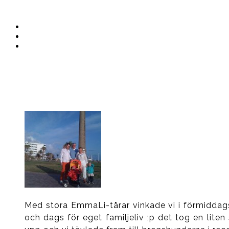
Instagram
Ullrika
Facebook
Ullrika
Instagram
Lolles
Med stora EmmaLi-tårar vinkade vi i förmiddags 
och dags för eget familjeliv ;p det tog en lite