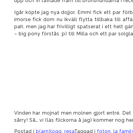
upp och vi tävlade fram till bronshundarna i re
Igår köpte jag nya dojjor. Emmi fick ett par för
imorse fick dom nu ikväll flytta tillbaka till a
pah, men jag har frivilligt spatserat i ett helt g
– big pony förstås ;p) till Milla och ett par sol
Vinden har mojnat men molnen gjort entré. Det 
sårry! Så… vi (läs flickorna å jag) kommer nog he
Postad i
b(arn)logg
,
resa
Taggad i
foton
,
la famil