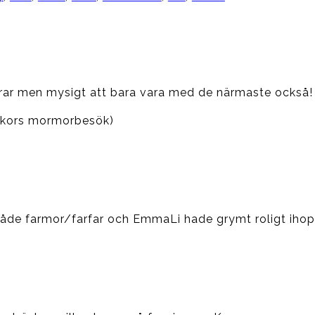
drar men mysigt att bara vara med de närmaste också!
ckors mormorbesök)
 Både farmor/farfar och EmmaLi hade grymt roligt iho