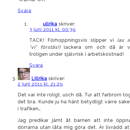
Svara
ullrika
skriver:
3 juni 2011 kl. 00:39
TACK! Förhoppningsvis slipper vi
(as i
“vi” förstås!)
lackera om och då är v
troligen under självrisk i arbetskostnad!
Svara
Lillrika
skriver:
2 juni 2011 kl. 21:29
Det var inte roligt, usch då. Tur att farbrorn to
det bra. Kunde ju ha hänt betydligt värre sake
i trafiken…
Jag predikar jämt åt barnen att inte öppn
dörrarna utan låta mig göra det. Är livrädd at