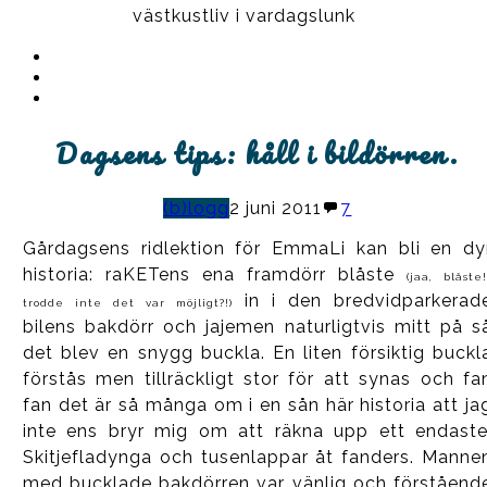
västkustliv i vardagslunk
Instagram
Ullrika
Facebook
Ullrika
Instagram
Lolles
Dagsens tips: håll i bildörren.
(b)logg
2 juni 2011
7
Gårdagsens ridlektion för EmmaLi kan bli en dy
historia: raKETens ena framdörr blåste
(jaa, blåste!
in i den bredvidparkerad
trodde inte det var möjligt?!)
bilens bakdörr och jajemen naturligtvis mitt på s
det blev en snygg buckla. En liten försiktig buckl
förstås men tillräckligt stor för att synas och fa
fan det är så många om i en sån här historia att ja
inte ens bryr mig om att räkna upp ett endaste
Skitjefladynga och tusenlappar åt fanders. Manne
med bucklade bakdörren var vänlig och förståend