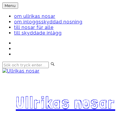
Skip
Menu
to
content
om ullrikas nosar
om inloggsskyddad nosning
till nosar für alle
till skyddade inlägg
Instagram
Ullrika
Facebook
Ullrika
Instagram
Lolles
Ullrikas nosar