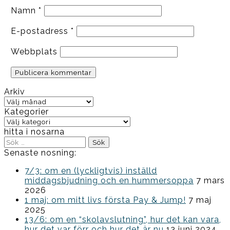
Namn
*
E-postadress
*
Webbplats
Arkiv
Arkiv
Kategorier
Kategorier
hitta i nosarna
Sök
efter:
Senaste nosning:
7/3: om en (lyckligtvis) inställd
middagsbjudning och en hummersoppa
7 mars
2026
1 maj: om mitt livs första Pay & Jump!
7 maj
2025
13/6: om en “skolavslutning”, hur det kan vara,
hur det var förr och hur det är nu
13 juni 2024