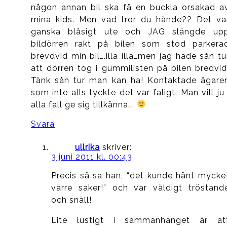
någon annan bil ska få en buckla orsakad a
mina kids. Men vad tror du hände?? Det va
ganska blåsigt ute och JAG slängde up
bildörren rakt på bilen som stod parkera
brevdvid min bil….illa illa…men jag hade sån tu
att dörren tog i gummilisten på bilen bredvid
Tänk sån tur man kan ha! Kontaktade ägare
som inte alls tyckte det var faligt. Man vill ju 
alla fall ge sig tillkänna….
Svara
ullrika
skriver:
3 juni 2011 kl. 00:43
Precis så sa han, “det kunde hänt mycke
värre saker!” och var väldigt tröstand
och snäll!
Lite lustigt i sammanhanget är at