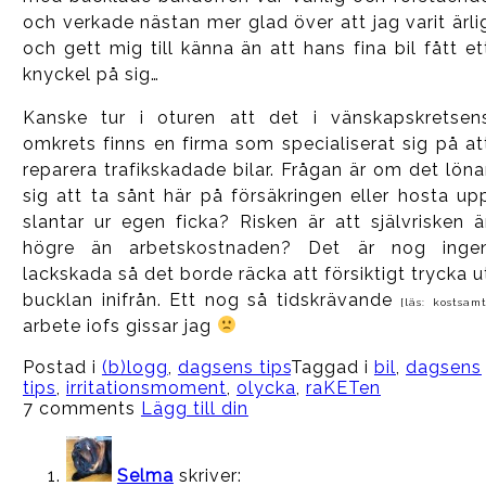
och verkade nästan mer glad över att jag varit ärli
och gett mig till känna än att hans fina bil fått et
knyckel på sig…
Kanske tur i oturen att det i vänskapskretsen
omkrets finns en firma som specialiserat sig på at
reparera trafikskadade bilar. Frågan är om det löna
sig att ta sånt här på försäkringen eller hosta up
slantar ur egen ficka? Risken är att självrisken ä
högre än arbetskostnaden? Det är nog inge
lackskada så det borde räcka att försiktigt trycka u
bucklan inifrån. Ett nog så tidskrävande
[läs: kostsamt
arbete iofs gissar jag
Postad i
(b)logg
,
dagsens tips
Taggad i
bil
,
dagsens
tips
,
irritationsmoment
,
olycka
,
raKETen
7 comments
Lägg till din
Selma
skriver: