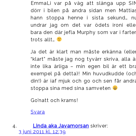
EmmaLi var på väg att slänga upp SI
dörr i bilen på andra sidan men Mattia
hann stoppa henne i sista sekund… n
undrar jag om det var ödets ironi elle
bara den där jefla Murphy som var i farte
trots allt…
Ja det är klart man måste erkänna (eller
“klart” måste jag nog tyvärr skriva, alla ä
inte lika ärliga – min egen bil är ett br
exempel på detta)! Min huvudkudde (oc
din!) är iaf mjuk och go och sen får andr
stoppa sina med sina samveten
Go’natt och krams!
Svara
Linda aka Javamorsan
skriver:
3 juni 2011 kl. 12:39