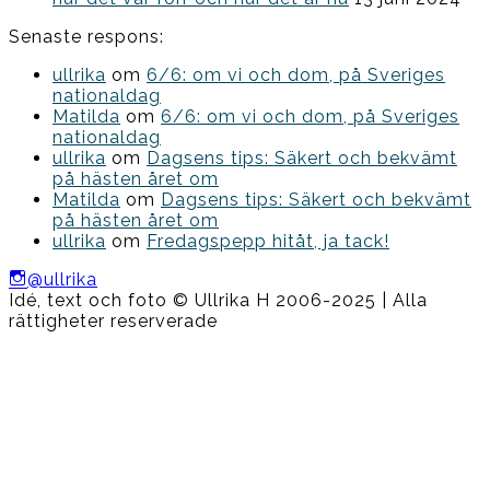
Senaste respons:
ullrika
om
6/6: om vi och dom, på Sveriges
nationaldag
Matilda
om
6/6: om vi och dom, på Sveriges
nationaldag
ullrika
om
Dagsens tips: Säkert och bekvämt
på hästen året om
Matilda
om
Dagsens tips: Säkert och bekvämt
på hästen året om
ullrika
om
Fredagspepp hitåt, ja tack!
@ullrika
Idé, text och foto © Ullrika H 2006-2025 | Alla
rättigheter reserverade
Boston
Theme
by
FameThemes