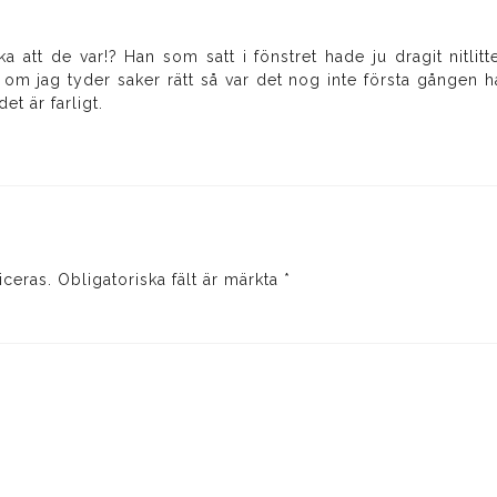
ka att de var!? Han som satt i fönstret hade ju dragit nitli
ch om jag tyder saker rätt så var det nog inte första gången
et är farligt.
iceras.
Obligatoriska fält är märkta
*