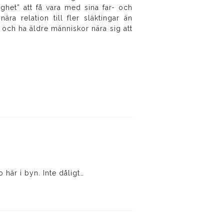
ighet” att få vara med sina far- och
ra relation till fler släktingar än
t och ha äldre människor nära sig att
o här i byn. Inte dåligt…