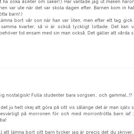
 ha olika åsikter om saker!;) Här väntade jag ut maken härom
rnen var ute när det var skola dagen efter. Barnen kom in halv 
tta barn!:)
 lämna bort vår son när han var liten, men efter ett tag gick
i samma kvarter, så vi är också lyckligt lottade. Det kan
 behöver tid ensam med sin man också. Det gäller att vårda si
ig nostalgisk! Fulla studenter bara sorgsen… och gammal…!?
 det ju helt okej att göra på sitt vis sålänge det är man själ
 besvärligt på morronen för och med morrontrötta barn iaf
bba!
ll att lämna bort sitt barn tycker jag är precis det du skrive