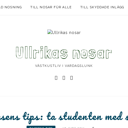
AD NOSNING
TILL NOSAR FÜR ALLE
TILL SKYDDADE INLÄGG
Ullrikas nosar
VÄSTKUSTLIV I VARDAGSLUNK
Instagram
Facebook
Instagram
Ullrika
Ullrika
Lolles
sens tips: ta studenten med s