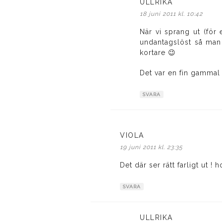
ULLRIKA
skriver:
18 juni 2011 kl. 10:42
När vi sprang ut (för 
undantagslöst så man å
kortare 😉
Det var en fin gammal 
SVARA
VIOLA
skriver:
19 juni 2011 kl. 23:35
Det där ser rätt farligt ut ! 
SVARA
ULLRIKA
skriver: