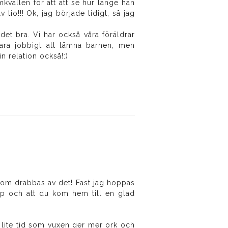
kvällen för att att se hur länge han
tio!!! Ok, jag började tidigt, så jag
 det bra. Vi har också våra föräldrar
 vara jobbigt att lämna barnen, men
n relation också!:)
v som drabbas av det! Fast jag hoppas
 ;p och att du kom hem till en glad
r, lite tid som vuxen ger mer ork och