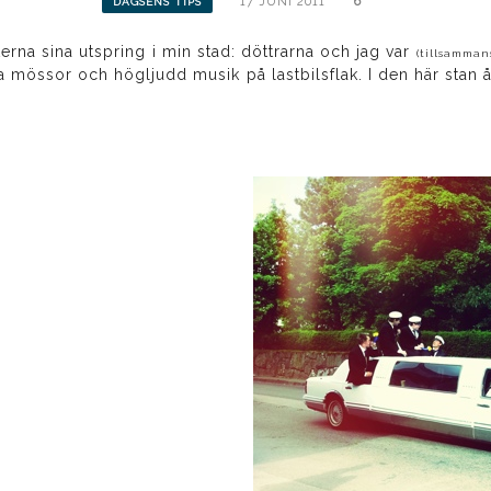
17 JUNI 2011
6
DAGSENS TIPS
erna sina utspring i min stad: döttrarna och jag var
(tillsamma
a mössor och högljudd musik på lastbilsflak. I den här stan åke