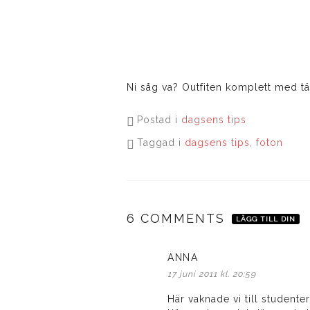
Ni såg va? Outfiten komplett med tä
Postad i
dagsens tips
Taggad i
dagsens tips
,
foton
6 COMMENTS
LÄGG TILL DIN
ANNA
skriver:
17 juni 2011 kl. 20:59
Här vaknade vi till studente