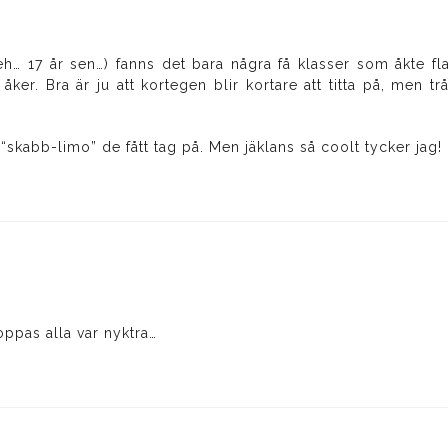
eh… 17 år sen…) fanns det bara några få klasser som åkte fl
ker. Bra är ju att kortegen blir kortare att titta på, men tr
“skabb-limo” de fått tag på. Men jäklans så coolt tycker jag!
hoppas alla var nyktra…