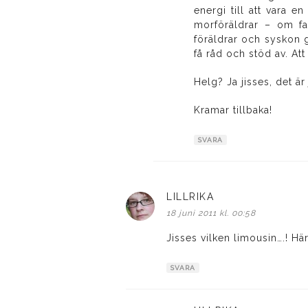
energi till att vara e
morföräldrar – om far
föräldrar och syskon g
få råd och stöd av. A
Helg? Ja jisses, det är
Kramar tillbaka!
SVARA
LILLRIKA
skriver:
18 juni 2011 kl. 00:58
Jisses vilken limousin….! Här
SVARA