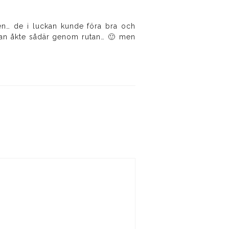
tten… de i luckan kunde föra bra och
 han åkte sådär genom rutan… 🙂 men