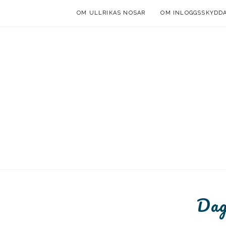
Skip
OM ULLRIKAS NOSAR
OM INLOGGSSKYDD
to
content
Dag