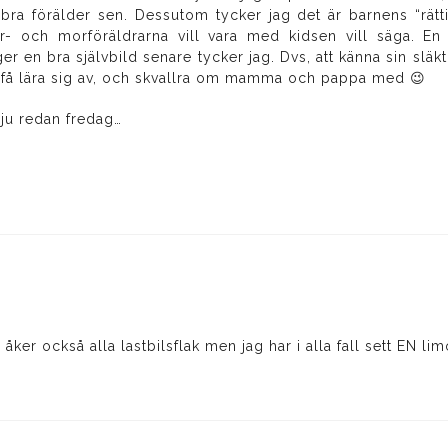
n bra förälder sen. Dessutom tycker jag det är barnens “rätt
- och morföräldrarna vill vara med kidsen vill säga. En nä
er en bra självbild senare tycker jag. Dvs, att känna sin släk
tt få lära sig av, och skvallra om mamma och pappa med 😉
 ju redan fredag…
 åker också alla lastbilsflak men jag har i alla fall sett EN lim