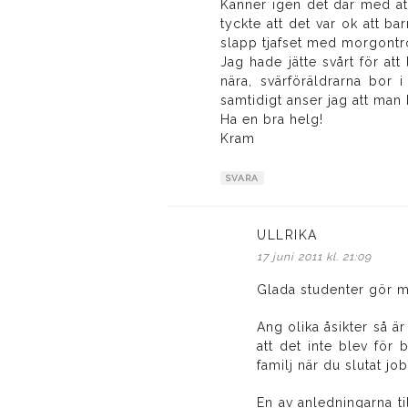
Känner igen det där med att
tyckte att det var ok att ba
slapp tjafset med morgontrö
Jag hade jätte svårt för att
nära, svärföräldrarna bor 
samtidigt anser jag att man
Ha en bra helg!
Kram
SVARA
ULLRIKA
skriver:
17 juni 2011 kl. 21:09
Glada studenter gör m
Ang olika åsikter så är
att det inte blev för
familj när du slutat jo
En av anledningarna ti