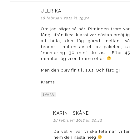
ULLRIKA
skriver:
18 februari 2012 kl. 19:34
Om jag säger så här. Ritningen (som var
långt ifrån Ikea-klass) var nästan omöjlig
att hitta, den låg gömd mellan två
brädor i mitten av ett av paketen, sa
“montering: 30 min”. Jo visst. Efter 45
minuter låg vi en timme efter.
Men den blev fin till slut! Och färdig!
Krams!
SVARA
KARIN I SKÅNE
skriver:
18 februari 2012 kl. 20:42
Då vet vi var vi ska leta när vi får
hem den nästa helg