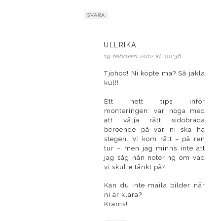
SVARA
ULLRIKA
skriver:
19 februari 2012 kl. 00:36
Tjohoo! Ni köpte mä? Så jäkla
kul!!
Ett hett tips inför
monteringen: var noga med
att välja rätt sidobräda
beroende på var ni ska ha
stegen. Vi kom rätt – på ren
tur – men jag minns inte att
jag såg nån notering om vad
vi skulle tänkt på?
Kan du inte maila bilder när
ni är klara?
Krams!