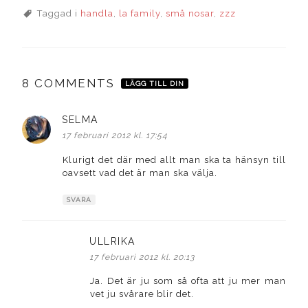
Taggad i
handla
,
la family
,
små nosar
,
zzz
8 COMMENTS
LÄGG TILL DIN
SELMA
skriver:
17 februari 2012 kl. 17:54
Klurigt det där med allt man ska ta hänsyn till
oavsett vad det är man ska välja.
SVARA
ULLRIKA
skriver:
17 februari 2012 kl. 20:13
Ja. Det är ju som så ofta att ju mer man
vet ju svårare blir det.