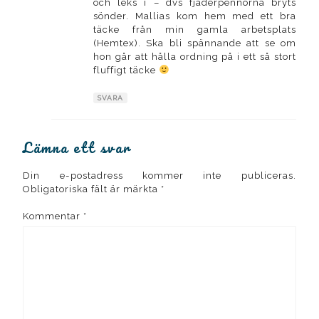
och leks i – dvs fjäderpennorna bryts
sönder. Mallias kom hem med ett bra
täcke från min gamla arbetsplats
(Hemtex). Ska bli spännande att se om
hon går att hålla ordning på i ett så stort
fluffigt täcke
SVARA
Lämna ett svar
Din e-postadress kommer inte publiceras.
Obligatoriska fält är märkta
*
Kommentar
*