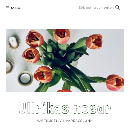
Skip
Menu
to
content
Ullrikas nosar
VÄSTKUSTLIV I VARDAGSLUNK