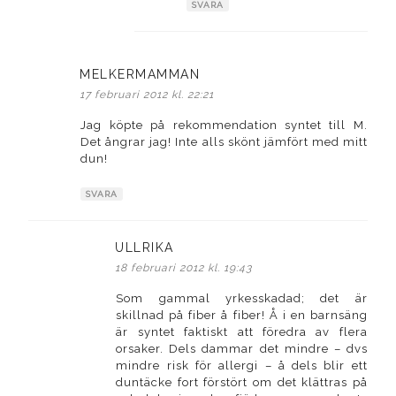
SVARA
MELKERMAMMAN
skriver:
17 februari 2012 kl. 22:21
Jag köpte på rekommendation syntet till M.
Det ångrar jag! Inte alls skönt jämfört med mitt
dun!
SVARA
ULLRIKA
skriver:
18 februari 2012 kl. 19:43
Som gammal yrkesskadad; det är
skillnad på fiber å fiber! Å i en barnsäng
är syntet faktiskt att föredra av flera
orsaker. Dels dammar det mindre – dvs
mindre risk för allergi – å dels blir ett
duntäcke fort förstört om det klättras på