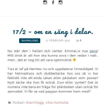
Instagram
Facebook
Instagram
Ullrika
Ullrika
Lolles
17/2 – om en säng i delar.
17 FEBRUARI 2012
8
B(ARN)LOGG
Nu står den i hallen och väntar, EmmaLis nya
säng
!
Mitt önsk är att hon ska kunna sova i den redan i natt…
men… det är nog till att vara optimistisk
Tias är iaf på Hemtex nu och uppdaterar linneskåpet. Vi
har helmadrass och dubbeltäcke hos oss så vi har
faktiskt inte ett enda lakan eller påslakan som passar!
Nytt täcke ska hon få också. Dun eller syntet? Det är
numera inte bara en fråga för plånboken utan också för
samvetet. Vi får se vad pappan kommer hem med?
Postad i
b(arn)logg
,
villa morkulla