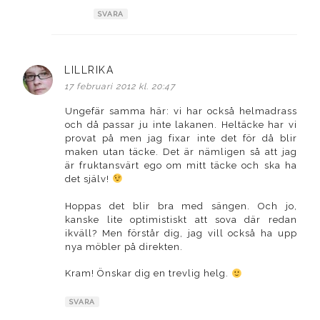
SVARA
LILLRIKA
skriver:
17 februari 2012 kl. 20:47
Ungefär samma här: vi har också helmadrass
och då passar ju inte lakanen. Heltäcke har vi
provat på men jag fixar inte det för då blir
maken utan täcke. Det är nämligen så att jag
är fruktansvärt ego om mitt täcke och ska ha
det själv!
Hoppas det blir bra med sängen. Och jo,
kanske lite optimistiskt att sova där redan
ikväll? Men förstår dig, jag vill också ha upp
nya möbler på direkten.
Kram! Önskar dig en trevlig helg.
SVARA