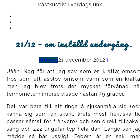
västkustliv i vardagslunk
Instagram
Ullrika
Facebook
Ullrika
Instagram
Lolles
21/12 – om inställd undergång.
(b)logg
21 december 2012
4
Uääh. Nog för att jag sov som en kratta; ömso
frös som ett asplöv ömsom varm som en kräfta
men jag blev trots det mycket förvånad nä
termometern imorse visade nästan 39 grader.
Det var bara till att ringa å sjukanmäla sig (oc
känna sig som en skurk, årets mest hektiska ti
passar sämst för frånvaro) och sen direkt tillbaka 
säng och zzz ungefär typ hela dan. Länge sen ja
mådde så här ussligt. Febern är en sak, me