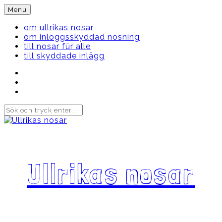
Skip
Menu
to
content
om ullrikas nosar
om inloggsskyddad nosning
till nosar für alle
till skyddade inlägg
Instagram
Ullrika
Facebook
Ullrika
Instagram
Lolles
Ullrikas nosar