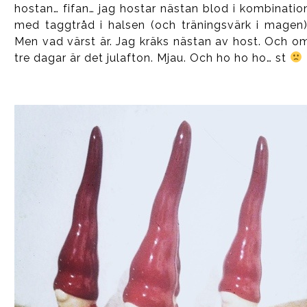
hostan… fifan… jag hostar nästan blod i kombinatio
med taggtråd i halsen (och träningsvärk i magen)
Men vad värst är. Jag kräks nästan av host. Och o
tre dagar är det julafton. Mjau. Och ho ho ho… st