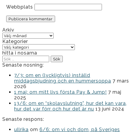
Webbplats
Arkiv
Arkiv
Kategorier
Kategorier
hitta i nosarna
Sök
efter:
Senaste nosning:
7/3: om en (lyckligtvis) inställd
middagsbjudning och en hummersoppa
7 mars
2026
1 maj: om mitt livs första Pay & Jump!
7 maj
2025
13/6: om en “skolavslutning”, hur det kan vara,
hur det var förr och hur det är nu
13 juni 2024
Senaste respons:
ullrika
om
6/6: om vi och dom, på Sveriges