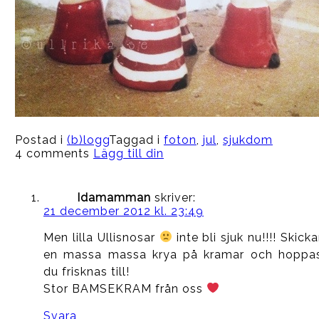
Postad i
(b)logg
Taggad i
foton
,
jul
,
sjukdom
4 comments
Lägg till din
Idamamman
skriver:
21 december 2012 kl. 23:49
Men lilla Ullisnosar
inte bli sjuk nu!!!! Skicka
en massa massa krya på kramar och hoppa
du frisknas till!
Stor BAMSEKRAM från oss
Svara