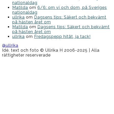
nationaldag
Matilda
om
6/6: om vi och dom, på Sveriges
nationaldag
ullrika
om
Dagsens tips: Säkert och bekvämt
på hästen året om
Matilda
om
Dagsens tips: Säkert och bekvämt
på hästen året om
ullrika
om
Fredagspepp hitåt, ja tack!
@ullrika
Idé, text och foto © Ullrika H 2006-2025 | Alla
rättigheter reserverade
Boston
Theme
by
FameThemes