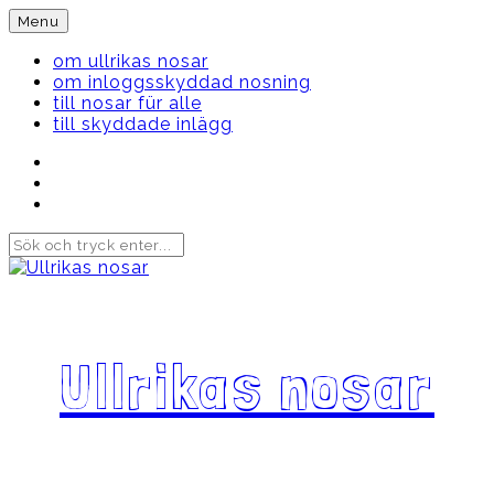
Skip
Menu
to
content
om ullrikas nosar
om inloggsskyddad nosning
till nosar für alle
till skyddade inlägg
Instagram
Ullrika
Facebook
Ullrika
Instagram
Lolles
Ullrikas nosar