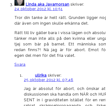
Linda aka Javamorsan
skriver:
24 oktober 2012 kl. 10:51
Tror din tanke är helt rätt. Grunden ligger no
där även om ingen skulle erkänna det.
Rätt till liv gäller bara i vissa lägen och absolu
tänker man inte alls på den kvinna eller ung
tjej som bär på barnet. Ett människa so
redan finns?! Nä jag är för abort. Emot fö
egen del men för det fria valet.
Svara
ullrika
skriver:
25 oktober 2012 kl. 07:46
Jag är absolut för abort, och önskar at
diskussionen ska handla om NÄR och HU
SENT in i graviditeten istället för en ren
rabiat skrämselpropaganda och ilske