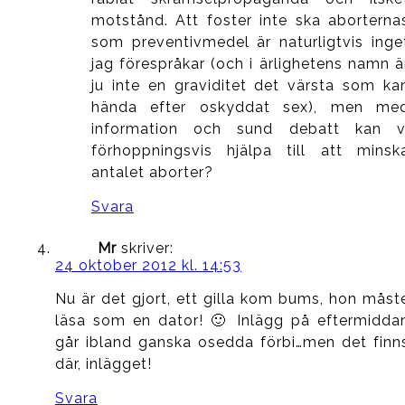
motstånd. Att foster inte ska aborterna
som preventivmedel är naturligtvis inge
jag förespråkar (och i ärlighetens namn ä
ju inte en graviditet det värsta som ka
hända efter oskyddat sex), men me
information och sund debatt kan v
förhoppningsvis hjälpa till att minsk
antalet aborter?
Svara
Mr
skriver:
24 oktober 2012 kl. 14:53
Nu är det gjort, ett gilla kom bums, hon måst
läsa som en dator! 🙂 Inlägg på eftermidda
går ibland ganska osedda förbi…men det finn
där, inlägget!
Svara