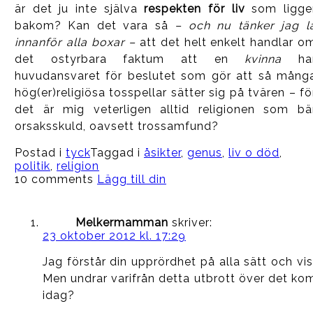
är det ju inte själva
respekten för liv
som ligge
bakom? Kan det vara så
– och nu tänker jag l
innanför alla boxar –
att det helt enkelt handlar o
det ostyrbara faktum att en
kvinna
ha
huvudansvaret för beslutet som gör att så mång
hög(er)religiösa tosspellar sätter sig på tvären – fö
det är mig veterligen alltid religionen som bä
orsaksskuld, oavsett trossamfund?
Postad i
tyck
Taggad i
åsikter
,
genus
,
liv o död
,
politik
,
religion
10 comments
Lägg till din
Melkermamman
skriver:
23 oktober 2012 kl. 17:29
Jag förstår din upprördhet på alla sätt och vis
Men undrar varifrån detta utbrott över det ko
idag?