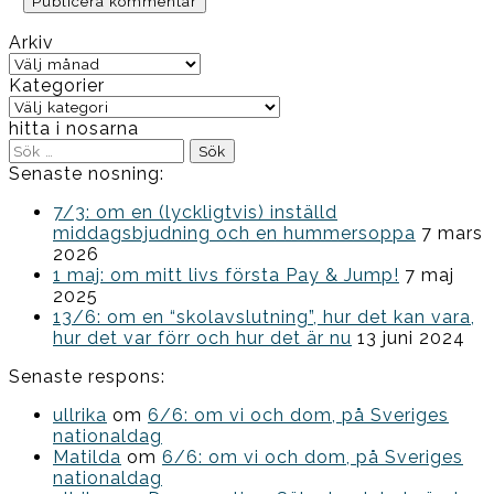
Arkiv
Arkiv
Kategorier
Kategorier
hitta i nosarna
Sök
efter:
Senaste nosning:
7/3: om en (lyckligtvis) inställd
middagsbjudning och en hummersoppa
7 mars
2026
1 maj: om mitt livs första Pay & Jump!
7 maj
2025
13/6: om en “skolavslutning”, hur det kan vara,
hur det var förr och hur det är nu
13 juni 2024
Senaste respons:
ullrika
om
6/6: om vi och dom, på Sveriges
nationaldag
Matilda
om
6/6: om vi och dom, på Sveriges
nationaldag