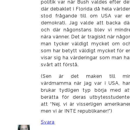
politik var när Bush valdes efter de
där debaklet i Florida då hela världe
stod frågande till om USA var e
demokrati. Jag valde att backa dä
och där någonstans blev vi mindr
nära vänner. Det är tragiskt när någo
man tycker väldigt mycket om oc
som har betytt väldigt mycket för e
visar sig ha värderingar som man ha
svårt att förstå.
(Sen är det maken till mi
värdmamma när jag var i USA, ha
brukar tydligen typ börja med at
berätta för deras utbytesstudente
att “Nej, vi är visserligen amerikaner
men vi är INTE republikaner!”)
Svara