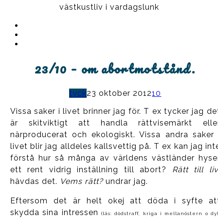
västkustliv i vardagslunk
Instagram
Ullrika
Facebook
Ullrika
Instagram
Lolles
23/10 – om abortmotstånd.
tyck
23 oktober 2012
10
Vissa saker i livet brinner jag för. T ex tycker jag de
är skitviktigt att handla rättvisemärkt elle
närproducerat och ekologiskt. Vissa andra saker 
livet blir jag alldeles kallsvettig på. T ex kan jag int
förstå hur så många av världens västländer hyse
ett rent vidrig inställning till abort?
Rätt till li
hävdas det.
Vems rätt?
undrar jag.
Eftersom det är helt okej att döda i syfte at
skydda sina intressen
(läs: dödstraff, kriga i mellanöstern o dyl