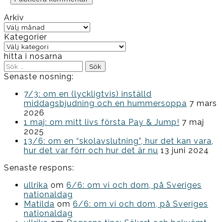
Arkiv
Arkiv
Kategorier
Kategorier
hitta i nosarna
Sök
efter:
Senaste nosning:
7/3: om en (lyckligtvis) inställd
middagsbjudning och en hummersoppa
7 mars
2026
1 maj: om mitt livs första Pay & Jump!
7 maj
2025
13/6: om en “skolavslutning”, hur det kan vara,
hur det var förr och hur det är nu
13 juni 2024
Senaste respons:
ullrika
om
6/6: om vi och dom, på Sveriges
nationaldag
Matilda
om
6/6: om vi och dom, på Sveriges
nationaldag