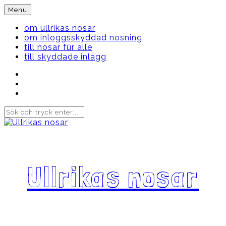
Skip
Menu
to
content
om ullrikas nosar
om inloggsskyddad nosning
till nosar für alle
till skyddade inlägg
Instagram
Ullrika
Facebook
Ullrika
Instagram
Lolles
Ullrikas nosar