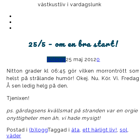
västkustliv i vardagslunk
Instagram
Ullrika
Facebook
Ullrika
Instagram
Lolles
25/5 – om en bra start!
(b)logg
25 maj 2012
0
Nitton grader kl 06:45 gör vilken morrontrött so
helst på strålande humör! Okej. Nu. Kör. Vi. Fredag
Å sen ledig helg på den.
Tjenixen!
ps. gårdagsens kvällsmat på stranden var en orgie 
onyttigheter men äh, vi hade mysigt!
Postad i
(b)logg
Taggad i
äta
,
ett härligt liv!
,
sol
,
väder