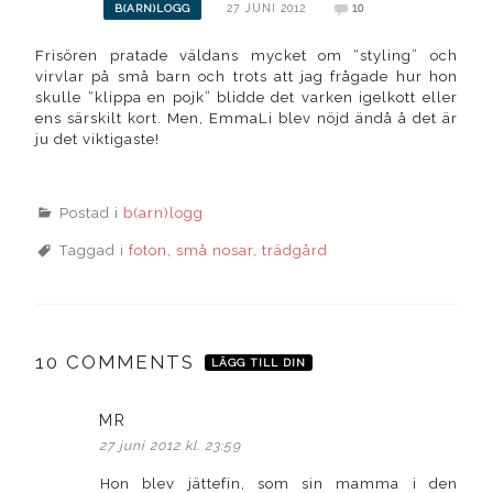
27 JUNI 2012
10
B(ARN)LOGG
Frisören pratade väldans mycket om “styling” och
virvlar på små barn och trots att jag frågade hur hon
skulle “klippa en pojk” blidde det varken igelkott eller
ens särskilt kort. Men, EmmaLi blev nöjd ändå å det är
ju det viktigaste!
Postad i
b(arn)logg
Taggad i
foton
,
små nosar
,
trädgård
10 COMMENTS
LÄGG TILL DIN
MR
skriver:
27 juni 2012 kl. 23:59
Hon blev jättefin, som sin mamma i den