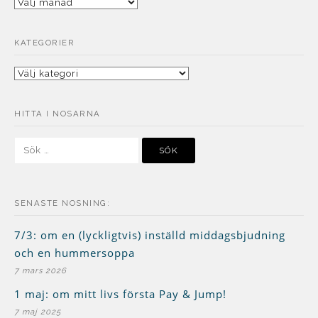
Arkiv
KATEGORIER
Kategorier
HITTA I NOSARNA
Sök
efter:
SENASTE NOSNING:
7/3: om en (lyckligtvis) inställd middagsbjudning
och en hummersoppa
7 mars 2026
1 maj: om mitt livs första Pay & Jump!
7 maj 2025