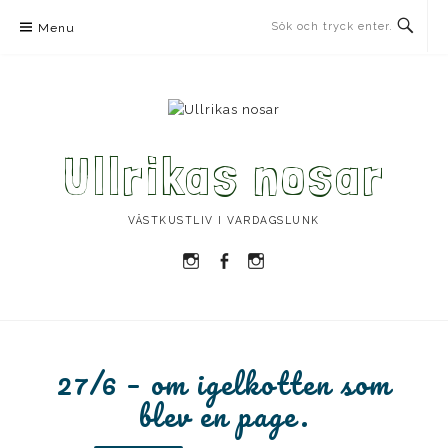
Skip
Menu
to
content
Ullrikas nosar
VÄSTKUSTLIV I VARDAGSLUNK
Instagram
Facebook
Instagram
Ullrika
Ullrika
Lolles
27/6 – om igelkotten som
blev en page.