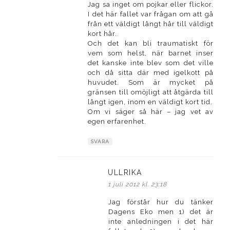
Jag sa inget om pojkar eller flickor.
I det här fallet var frågan om att gå
från ett väldigt långt hår till väldigt
kort hår.
Och det kan bli traumatiskt för
vem som helst, när barnet inser
det kanske inte blev som det ville
och då sitta där med igelkott på
huvudet. Som är mycket på
gränsen till omöjligt att åtgärda till
långt igen, inom en väldigt kort tid.
Om vi säger så här – jag vet av
egen erfarenhet.
SVARA
ULLRIKA
skriver:
1 juli 2012 kl. 23:18
Jag förstår hur du tänker
Dagens Eko men 1) det är
inte anledningen i det här