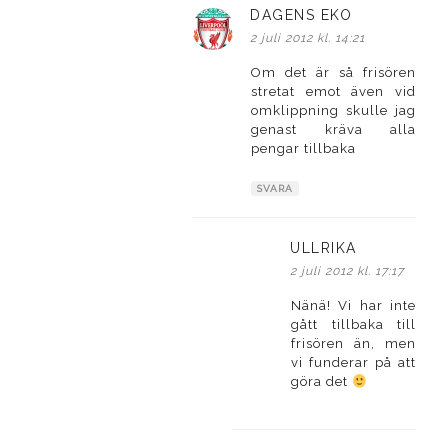
DAGENS EKO
skriver:
2 juli 2012 kl. 14:21
Om det är så frisören
stretat emot även vid
omklippning skulle jag
genast kräva alla
pengar tillbaka
SVARA
ULLRIKA
skriver:
2 juli 2012 kl. 17:17
Nänä! Vi har inte
gått tillbaka till
frisören än, men
vi funderar på att
göra det