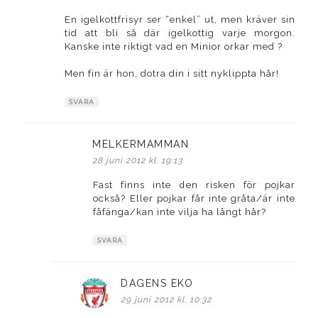
En igelkottfrisyr ser “enkel” ut, men kräver sin
tid att bli så där igelkottig varje morgon.
Kanske inte riktigt vad en Minior orkar med ?
Men fin är hon, dotra din i sitt nyklippta hår!
SVARA
MELKERMAMMAN
skriver:
28 juni 2012 kl. 19:13
Fast finns inte den risken för pojkar
också? Eller pojkar får inte gråta/är inte
fåfänga/kan inte vilja ha långt hår?
SVARA
DAGENS EKO
skriver:
29 juni 2012 kl. 10:32