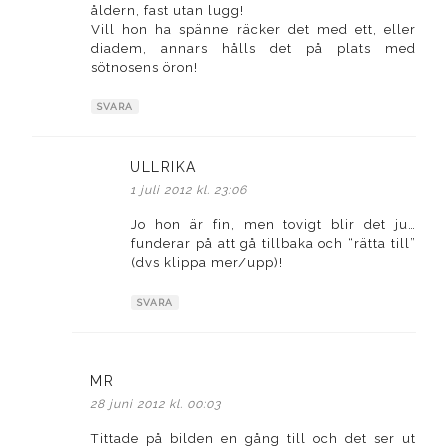
åldern, fast utan lugg!
Vill hon ha spänne räcker det med ett, eller
diadem, annars hålls det på plats med
sötnosens öron!
SVARA
ULLRIKA
skriver:
1 juli 2012 kl. 23:06
Jo hon är fin, men tovigt blir det ju…
funderar på att gå tillbaka och “rätta till”
(dvs klippa mer/upp)!
SVARA
MR
skriver:
28 juni 2012 kl. 00:03
Tittade på bilden en gång till och det ser ut