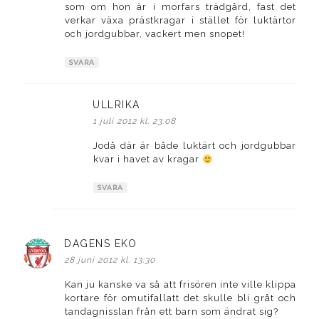
som om hon är i morfars trädgård, fast det
verkar växa prästkragar i stället för luktärtor
och jordgubbar, vackert men snopet!
SVARA
ULLRIKA
skriver:
1 juli 2012 kl. 23:08
Jodå där är både luktärt och jordgubbar
kvar i havet av kragar
SVARA
DAGENS EKO
skriver:
28 juni 2012 kl. 13:30
Kan ju kanske va så att frisören inte ville klippa
kortare för omutifallatt det skulle bli gråt och
tandagnisslan från ett barn som ändrat sig?