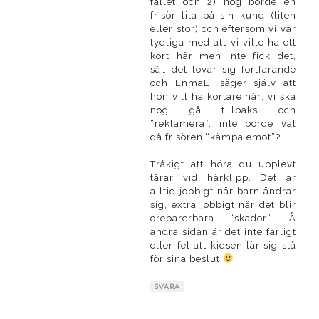
fallet och 2) nog borde en
frisör lita på sin kund (liten
eller stor) och eftersom vi var
tydliga med att vi ville ha ett
kort hår men inte fick det,
så… det tovar sig fortfarande
och EnmaLi säger själv att
hon vill ha kortare hår: vi ska
nog gå tillbaks och
“reklamera”, inte borde väl
då frisören “kämpa emot”?
Tråkigt att höra du upplevt
tårar vid hårklipp. Det är
alltid jobbigt när barn ändrar
sig, extra jobbigt när det blir
oreparerbara “skador”. Å
andra sidan är det inte farligt
eller fel att kidsen lär sig stå
för sina beslut
SVARA