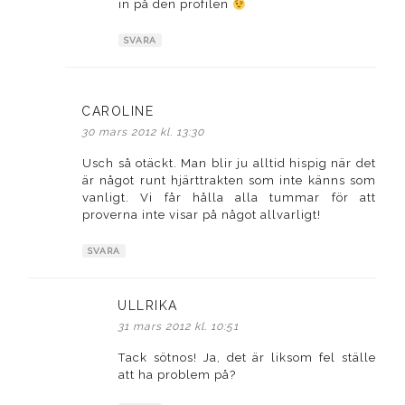
in på den profilen
SVARA
CAROLINE
skriver:
30 mars 2012 kl. 13:30
Usch så otäckt. Man blir ju alltid hispig när det
är något runt hjärttrakten som inte känns som
vanligt. Vi får hålla alla tummar för att
proverna inte visar på något allvarligt!
SVARA
ULLRIKA
skriver:
31 mars 2012 kl. 10:51
Tack sötnos! Ja, det är liksom fel ställe
att ha problem på?