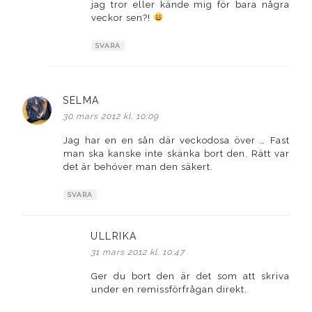
jag tror eller kände mig för bara några
veckor sen?!
SVARA
SELMA
skriver:
30 mars 2012 kl. 10:09
Jag har en en sån där veckodosa över … Fast
man ska kanske inte skänka bort den. Rätt var
det är behöver man den säkert.
SVARA
ULLRIKA
skriver:
31 mars 2012 kl. 10:47
Ger du bort den är det som att skriva
under en remissförfrågan direkt.