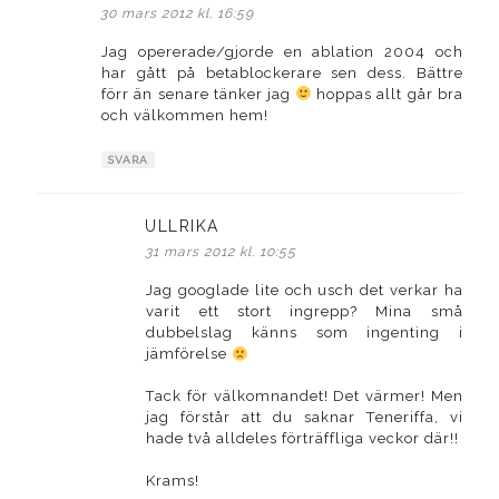
30 mars 2012 kl. 16:59
Jag opererade/gjorde en ablation 2004 och
har gått på betablockerare sen dess. Bättre
förr än senare tänker jag
hoppas allt går bra
och välkommen hem!
SVARA
ULLRIKA
skriver:
31 mars 2012 kl. 10:55
Jag googlade lite och usch det verkar ha
varit ett stort ingrepp? Mina små
dubbelslag känns som ingenting i
jämförelse
Tack för välkomnandet! Det värmer! Men
jag förstår att du saknar Teneriffa, vi
hade två alldeles förträffliga veckor där!!
Krams!