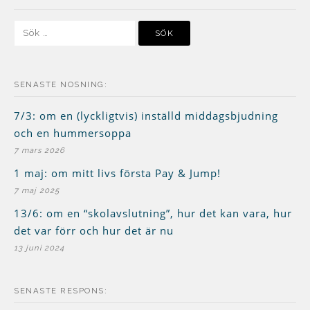
Sök
efter:
SENASTE NOSNING:
7/3: om en (lyckligtvis) inställd middagsbjudning
och en hummersoppa
7 mars 2026
1 maj: om mitt livs första Pay & Jump!
7 maj 2025
13/6: om en “skolavslutning”, hur det kan vara, hur
det var förr och hur det är nu
13 juni 2024
SENASTE RESPONS: