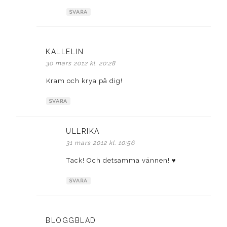
SVARA
KALLELIN
skriver:
30 mars 2012 kl. 20:28
Kram och krya på dig!
SVARA
ULLRIKA
skriver:
31 mars 2012 kl. 10:56
Tack! Och detsamma vännen! ♥
SVARA
BLOGGBLAD
skriver: