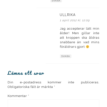
SVARA
ULLRIKA
skriver:
1 april 2012 kl. 12:09
Jag accepterar lätt min
ålder! Men gillar inte
att kroppen ska åldras
snabbare än vad mins
föräldrars gjort
SVARA
Lämna ett svar
Din e-postadress kommer inte publiceras.
Obligatoriska fält är märkta
*
Kommentar
*