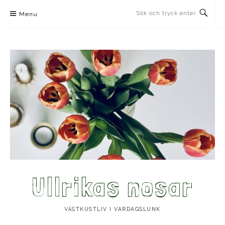
Skip
Menu
to
content
Ullrikas nosar
VÄSTKUSTLIV I VARDAGSLUNK