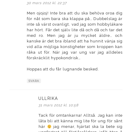
30 mars 2012 kl. 22:37
Men ojojoj! Inte bra att du ska behöva oroa dig
för nåt som bara ska klappa på… Dubbelslag är
inte så värst ovanligt, vad jag som hobbyläkare
har hört. Får det själv lite då och då och tar det
med ro. Men jag är ju mycket äldre… och
kanske är det bra ibland att ha hunnit vänja sig
vid alla möjliga konstigheter som kroppen kan
råka ut för. När jag var ung var jag alldeles
förskräcklit hypokondrisk…
Hoppas att du får lugnande besked.
SVARA
ULLRIKA
skriver:
31 mars 2012 kl. 10:58
Tack för omtankarna! Alltså. Jag kan inte
låta bli att känna mig lite för ung för sånt
här
jag menar, hjärtat ska la bete sig