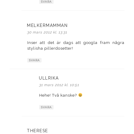
SVARA
MELKERMAMMAN
skriver:
30 mars 2012 kl. 13:31
Inser att det är dags att googla fram några
stylisha pillerdosetter!
SVARA
ULLRIKA
skriver:
31 mars 2012 kl. 10:51
Hehe! Två kanske?
SVARA
THERESE
skriver: