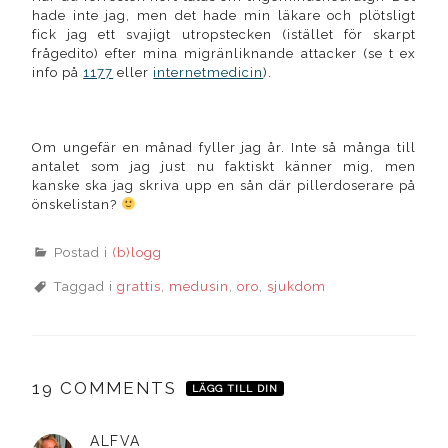
hade inte jag, men det hade min läkare och plötsligt
fick jag ett svajigt utropstecken (istället för skarpt
frågedito) efter mina migränliknande attacker (se t ex
info på
1177
eller
internetmedicin
).
Om ungefär en månad fyller jag år. Inte så många till
antalet som jag just nu faktiskt känner mig, men
kanske ska jag skriva upp en sån där pillerdoserare på
önskelistan?
Postad i
(b)logg
Taggad i
grattis
,
medusin
,
oro
,
sjukdom
19 COMMENTS
LÄGG TILL DIN
ALFVA
skriver: