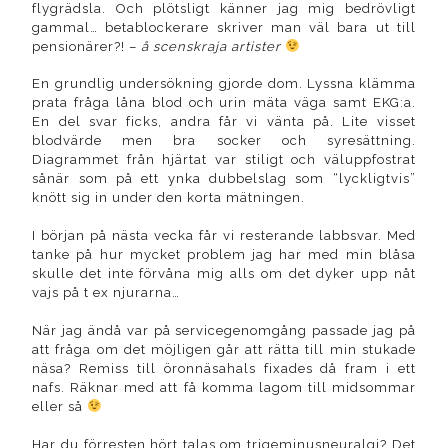
flygrädsla. Och plötsligt känner jag mig bedrövligt
gammal… betablockerare skriver man väl bara ut till
pensionärer?! –
å scenskraja artister
En grundlig undersökning gjorde dom. Lyssna klämma
prata fråga låna blod och urin mäta väga samt EKG:a.
En del svar ficks, andra får vi vänta på. Lite visset
blodvärde men bra socker och syresättning.
Diagrammet från hjärtat var stiligt och väluppfostrat
sånär som på ett ynka dubbelslag som “lyckligtvis”
knött sig in under den korta mätningen.
I början på nästa vecka får vi resterande labbsvar. Med
tanke på hur mycket problem jag har med min blåsa
skulle det inte förvåna mig alls om det dyker upp nåt
vajs på t ex njurarna…
När jag ändå var på servicegenomgång passade jag på
att fråga om det möjligen går att rätta till min stukade
näsa? Remiss till öronnäsahals fixades då fram i ett
nafs. Räknar med att få komma lagom till midsommar
eller så
Har du förresten hört talas om trigeminusneuralgi? Det