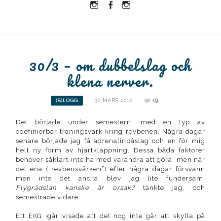
Instagram
Facebook
Instagram
Ullrika
Ullrika
Lolles
30/3 – om dubbelslag och
klena nerver.
30 MARS 2012
19
(B)LOGG
Det började under semestern: med en typ av
odefinierbar träningsvärk kring revbenen. Några dagar
senare började jag få adrenalinpåslag och en för mig
helt ny form av hjärtklappning. Dessa båda faktorer
behöver såklart inte ha med varandra att göra, men när
det ena (“revbensvärken”) efter några dagar försvann
men inte det andra blev jag lite fundersam.
Flygrädslan kanske är orsak?
tänkte jag, och
semestrade vidare.
Ett EKG igår visade att det nog inte går att skylla på