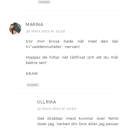
SVARA
MARINA
skriver:
30 mars 2012 kl. 12:50
tror min brosa hade nåt med den där
tri*vaddennuheter*-nerven!
Hoppas de hittar nåt lättfixat och att du mår
bättre sen!
KRAM
SVARA
ULLRIKA
skriver:
31 mars 2012 kl. 10:50
Det drabbar mest kvinnor över femti
läser jag. Varken din bror eller jag passar