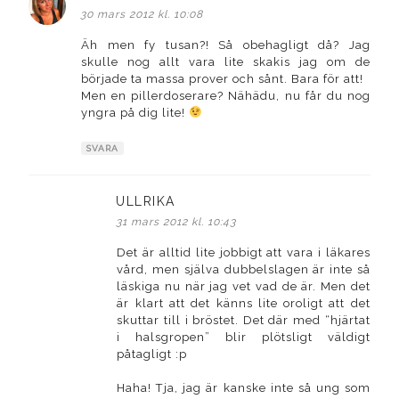
30 mars 2012 kl. 10:08
Äh men fy tusan?! Så obehagligt då? Jag
skulle nog allt vara lite skakis jag om de
började ta massa prover och sånt. Bara för att!
Men en pillerdoserare? Nähädu, nu får du nog
yngra på dig lite!
SVARA
ULLRIKA
skriver:
31 mars 2012 kl. 10:43
Det är alltid lite jobbigt att vara i läkares
vård, men själva dubbelslagen är inte så
läskiga nu när jag vet vad de är. Men det
är klart att det känns lite oroligt att det
skuttar till i bröstet. Det där med “hjärtat
i halsgropen” blir plötsligt väldigt
påtagligt :p
Haha! Tja, jag är kanske inte så ung som