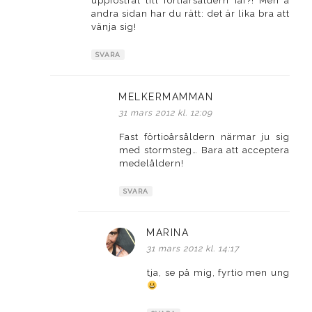
uppfostrat till förtiårsåldern iaf?! Men å
andra sidan har du rätt: det är lika bra att
vänja sig!
SVARA
MELKERMAMMAN
skriver:
31 mars 2012 kl. 12:09
Fast förtioårsåldern närmar ju sig
med stormsteg… Bara att acceptera
medelåldern!
SVARA
MARINA
skriver:
31 mars 2012 kl. 14:17
tja, se på mig, fyrtio men ung