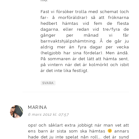
Fast vi försöker trolla med schemat (och
far- å morföräldrar) så att fröknarna
hedbert hämtas vid fem de flesta
dagarna, eller redan vid tre/fyra de
gånger per månad vi får
barnvaktshjälpshämtning. Å de går ju
aldrig mer än fyra dagar per vecka
(helgjobb har sina fördelar). Men ändå.
På sommaren är det lätt att hämta sent,
på vintern när det är kolmörkt och isbit
är det inte lika festligt.
SVARA
MARINA
skriver:
6 mars 2012 kl. 07:57
ops! och såklart extra jobbigt när man vet att
ens barn är sista som ska hämtas
annars
hade det ju inte spelat nån roll…. det är synd