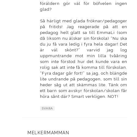
föräldern gör väl för böfvelen ingen
glad?
Så härligt med glada fröknar/pedagoger
på fritids! Jag reagerade på att en
pedagog helt glatt sa till EmmaLi (som
då liksom nu älskar sin förskola) “Nu ska
du ju få vara ledig i fyra hela dagar! Det
är väl skönt?” varvid jag log
uppmuntrande mot min lilla tvååring
som inte förstod hur det kunde vara en
rolig sak att inte få komma till förskolan.
“Fyra dagar går fort!” sa jag, och blängde
lite undrande på pedagogen, som till sin
heder såg ut att skämmas lite. Tänk om
ett barn som avskyr förskolan/skolan får
höra sånt där? Smart verkligen. NOT!
SVARA
MELKERMAMMAN
skriver: