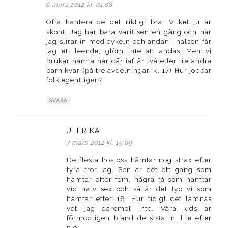
6 mars 2012 kl. 01:08
Ofta hantera de det riktigt bra! Vilket ju är
skönt! Jag har bara varit sen en gång och när
jag slirar in med cykeln och andan i halsen får
jag ett leende, glöm inte att andas! Men vi
brukar hämta när där iaf är två eller tre andra
barn kvar (på tre avdelningar, kl 17) Hur jobbar
folk egentligen?
SVARA
ULLRIKA
skriver:
7 mars 2012 kl. 15:09
De flesta hos oss hämtar nog strax efter
fyra tror jag. Sen är det ett gäng som
hämtar efter fem, några få som hämtar
vid halv sex och så är det typ vi som
hämtar efter 18. Hur tidigt det lämnas
vet jag däremot inte. Våra kids är
förmodligen bland de sista in, lite efter
nio.