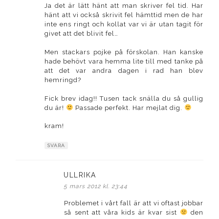
Ja det är lätt hänt att man skriver fel tid. Har
hänt att vi också skrivit fel hämttid men de har
inte ens ringt och kollat var vi är utan tagit för
givet att det blivit fel…
Men stackars pojke på förskolan. Han kanske
hade behövt vara hemma lite till med tanke på
att det var andra dagen i rad han blev
hemringd?
Fick brev idag!! Tusen tack snälla du så gullig
du är!
Passade perfekt. Har mejlat dig.
kram!
SVARA
ULLRIKA
skriver:
5 mars 2012 kl. 23:44
Problemet i vårt fall är att vi oftast jobbar
så sent att våra kids är kvar sist
den