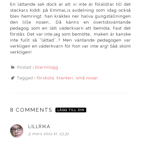
En lättande sak dock är att vi inte är föräldrar till det
stackars kiddi på EmmaLis avdelning som idag också
blev hemringt; han kräktes ner halva gungställningen
den lille nosen… Då känns en övertidsväntande
pedagog som en lätt väderkvarn att bemöta. Fast det
förstås. Det var inte jag som bemötte… maken är kanske
inte fullt så “lättad”…? Men väntande pedagogen var
verkligen en väderkvarn för hon var inte arg! Såå skönt
verkligen!
Postad i
b(arn)logg
Taggad i
förskola
,
klanteri
,
små nosar
8 COMMENTS
LÄGG TILL DIN
LILLRIKA
skriver:
5 mars 2012 kl. 23:32