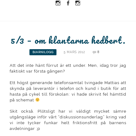
Instagram
Facebook
Instagram
Ullrika
Ullrika
Lolles
5/3 – om klantarna hedbert.
5 MARS 2012
8
B(ARN)LOGG
Att det inte hänt förrut är ett under. Men, idag tror jag
faktiskt var första gången?
Ett högst generande telefonsamtal tvingade Mattias att
skynda på leverantör i telefon och kund i butik för att
hasta på cykel till förskolan: vi hade skrivit fel hämttid
på schemat
Skit också. Plötsligt har vi väldigt mycket sämre
utgångsläge inför vårt “diskussionsunderlag” kring vad
vi inte tycker funkar helt friktionsfritt på barnens
avdelningar ;p