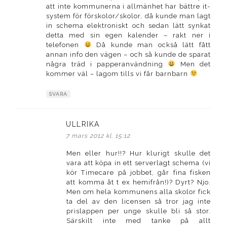
att inte kommunerna i allmänhet har bättre it-
system för förskolor/skolor, då kunde man lagt
in schema elektroniskt och sedan lätt synkat
detta med sin egen kalender – rakt ner i
telefonen
Då kunde man också lätt fått
annan info den vägen – och så kunde de sparat
några träd i papperanvändning
Men det
kommer väl – lagom tills vi får barnbarn
SVARA
ULLRIKA
skriver:
7 mars 2012 kl. 15:12
Men eller hur!!? Hur klurigt skulle det
vara att köpa in ett serverlagt schema (vi
kör Timecare på jobbet, går fina fisken
att komma åt t ex hemifrån!)? Dyrt? Njo.
Men om hela kommunens alla skolor fick
ta del av den licensen så tror jag inte
prislappen per unge skulle bli så stor.
Särskilt inte med tanke på allt