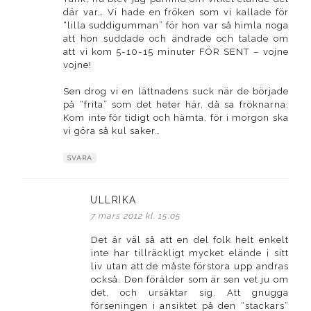
där var… Vi hade en fröken som vi kallade för
“lilla suddigumman” för hon var så himla noga
att hon suddade och ändrade och talade om
att vi kom 5-10-15 minuter FÖR SENT – vojne
vojne!
Sen drog vi en lättnadens suck när de började
på “frita” som det heter här, då sa fröknarna:
Kom inte för tidigt och hämta, för i morgon ska
vi göra så kul saker…
SVARA
ULLRIKA
skriver:
7 mars 2012 kl. 15:05
Det är väl så att en del folk helt enkelt
inte har tillräckligt mycket elände i sitt
liv utan att de måste förstora upp andras
också. Den förälder som är sen vet ju om
det, och ursäktar sig. Att gnugga
förseningen i ansiktet på den “stackars”