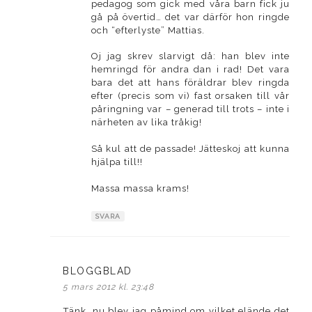
pedagog som gick med våra barn fick ju
gå på övertid… det var därför hon ringde
och “efterlyste” Mattias.
Oj jag skrev slarvigt då: han blev inte
hemringd för andra dan i rad! Det vara
bara det att hans föräldrar blev ringda
efter (precis som vi) fast orsaken till vår
påringning var – generad till trots – inte i
närheten av lika tråkig!
Så kul att de passade! Jätteskoj att kunna
hjälpa till!!
Massa massa krams!
SVARA
BLOGGBLAD
skriver:
5 mars 2012 kl. 23:48
Tänk, nu blev jag påmind om vilket elände det