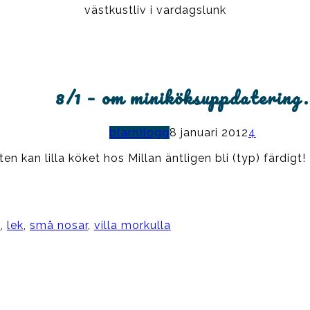
västkustliv i vardagslunk
8/1 – om miniköksuppdatering.
b(arn)logg
8 januari 2012
4
 kan lilla köket hos Millan äntligen bli (typ) färdigt!
n
,
lek
,
små nosar
,
villa morkulla