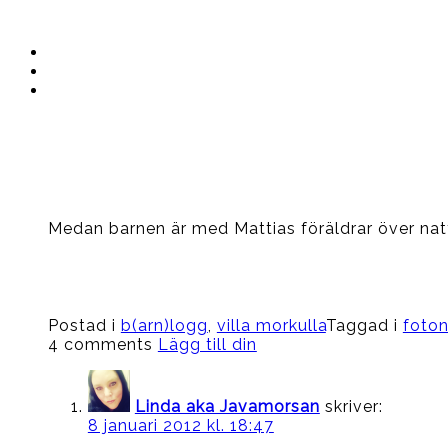
Instagram
Ullrika
Facebook
Ullrika
Instagram
Lolles
Medan barnen är med Mattias föräldrar över natten
Postad i
b(arn)logg
,
villa morkulla
Taggad i
foto
4 comments
Lägg till din
Linda aka Javamorsan
skriver:
8 januari 2012 kl. 18:47