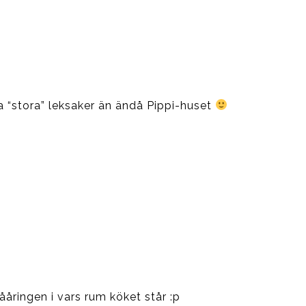
lla “stora” leksaker än ändå Pippi-huset
ååringen i vars rum köket står :p