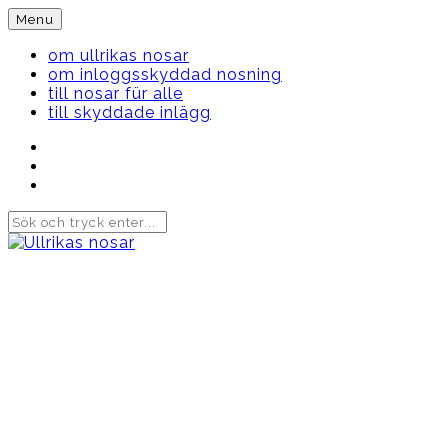
Skip
Menu
to
content
om ullrikas nosar
om inloggsskyddad nosning
till nosar für alle
till skyddade inlägg
Instagram
Ullrika
Facebook
Ullrika
Instagram
Lolles