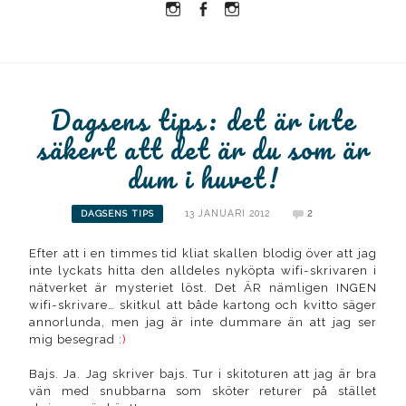
Instagram
Facebook
Instagram
Ullrika
Ullrika
Lolles
Dagsens tips: det är inte
säkert att det är du som är
dum i huvet!
13 JANUARI 2012
2
DAGSENS TIPS
Efter att i en timmes tid kliat skallen blodig över att jag
inte lyckats hitta den alldeles nyköpta wifi-skrivaren i
nätverket är mysteriet löst. Det ÄR nämligen INGEN
wifi-skrivare… skitkul att både kartong och kvitto säger
annorlunda, men jag är inte dummare än att jag ser
mig besegrad
:
)
Bajs. Ja. Jag skriver bajs. Tur i skitoturen att jag är bra
vän med snubbarna som sköter returer på stället