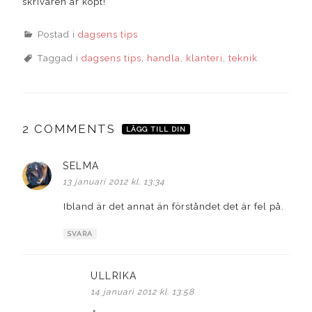
skrivaren är köpt!
Postad i
dagsens tips
Taggad i
dagsens tips
,
handla
,
klanteri
,
teknik
2 COMMENTS
LÄGG TILL DIN
SELMA
skriver:
13 januari 2012 kl. 13:34
Ibland är det annat än förståndet det är fel på.
SVARA
ULLRIKA
skriver:
14 januari 2012 kl. 13:58