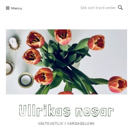
Skip
Menu
to
content
Ullrikas nosar
VÄSTKUSTLIV I VARDAGSLUNK