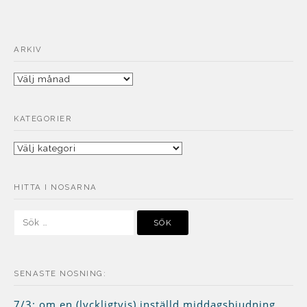
ARKIV
Arkiv
KATEGORIER
Kategorier
HITTA I NOSARNA
Sök
efter:
SENASTE NOSNING:
7/3: om en (lyckligtvis) inställd middagsbjudning