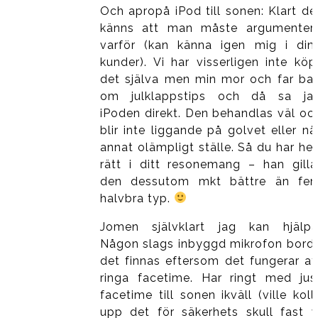
Och apropå iPod till sonen: Klart de
känns att man måste argumenter
varför (kan känna igen mig i din
kunder). Vi har visserligen inte köp
det själva men min mor och far ba
om julklappstips och då sa ja
iPoden direkt. Den behandlas väl oc
blir inte liggande på golvet eller nå
annat olämpligt ställe. Så du har hel
rätt i ditt resonemang – han gilla
den dessutom mkt bättre än fe
halvbra typ.
Jomen självklart jag kan hjälpa
Någon slags inbyggd mikrofon bord
det finnas eftersom det fungerar at
ringa facetime. Har ringt med jus
facetime till sonen ikväll (ville koll
upp det för säkerhets skull fast v