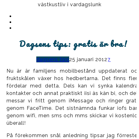
västkustliv i vardagslunk
Instagram
Ullrika
Facebook
Ullrika
Instagram
Lolles
Dagsens tips: gratis är bra!
dagsens tips
25 januari 2012
7
Nu är är familjens mobilbestånd uppdaterat oc
fruktskålen växer hos hedbertarna. Det finns fler
fördelar med detta. Dels kan vi synka kalendrar
kontakter och annat praktiskt iisi äs kän bi, och del
messar vi fritt genom iMessage och ringer grati
genom FaceTime. Det sistnämnda funkar iofs bar
genom wifi, men sms och mms skickar vi kostenlo
überall!
På förekommen snål anledning tipsar jag förreste