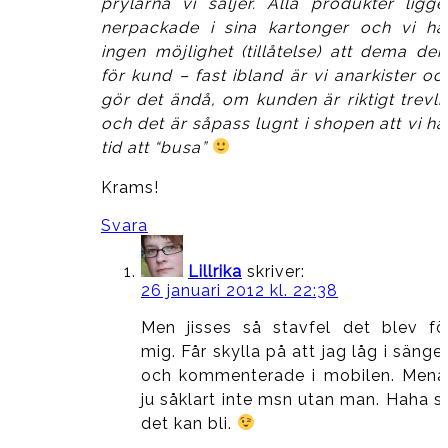
prylarna vi säljer. Alla produkter ligge
nerpackade i sina kartonger och vi ha
ingen möjlighet (tillåtelse) att dema de
för kund – fast ibland är vi anarkister oc
gör det ändå, om kunden är riktigt trevli
och det är såpass lugnt i shopen att vi ha
tid att “busa”
Krams!
Svara
Lillrika
skriver:
26 januari 2012 kl. 22:38
Men jisses så stavfel det blev fö
mig. Får skylla på att jag låg i sänge
och kommenterade i mobilen. Mena
ju såklart inte msn utan man. Haha s
det kan bli.