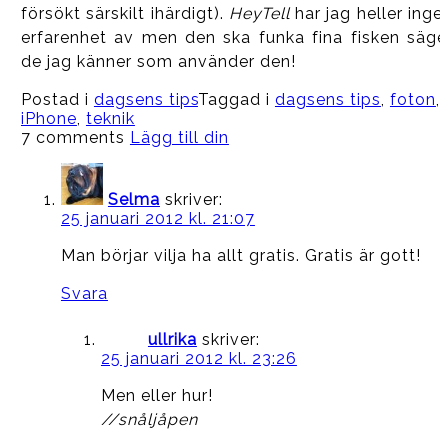
försökt särskilt ihärdigt).
HeyTell
har jag heller inge
erfarenhet av men den ska funka fina fisken säge
de jag känner som använder den!
Postad i
dagsens tips
Taggad i
dagsens tips
,
foton
,
iPhone
,
teknik
7 comments
Lägg till din
Selma
skriver:
25 januari 2012 kl. 21:07
Man börjar vilja ha allt gratis. Gratis är gott!
Svara
ullrika
skriver:
25 januari 2012 kl. 23:26
Men eller hur!
//snåljåpen