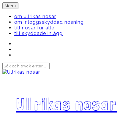
Skip
Menu
to
content
om ullrikas nosar
om inloggsskyddad nosning
till nosar für alle
till skyddade inlägg
Instagram
Ullrika
Facebook
Ullrika
Instagram
Lolles
Ullrikas nosar