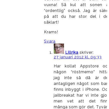
vuxna! Så kul att sonen ä
“ordentlig” också. Jag är säke
på att du har stor del i de
såklart!
Krams!
Svara
Lillrika
skriver:
27 januari 2012 kl. 09:33
Har kollat Appstore oc
någon “röstmemo” hitta
jag inte så då är de
antagligen något som bar
finns inbyggt i iPhone. Oc
jailbreakat har vi inte gjor
men vet att det finn
många som gör det. Tyvärr