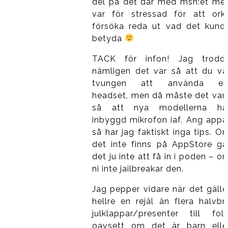
del på det där med msn:et me
var för stressad för att ork
försöka reda ut vad det kund
betyda
TACK för infon! Jag trodd
nämligen det var så att du va
tvungen att använda et
headset, men då måste det var
så att nya modellerna ha
inbyggd mikrofon iaf. Ang appa
så har jag faktiskt inga tips. O
det inte finns på AppStore gå
det ju inte att få in i poden – o
ni inte jailbreakar den.
Jag pepper vidare när det gälle
hellre en rejäl än flera halvbr
julklappar/presenter till folk
oavsett om det är barn elle