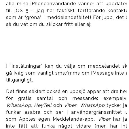
alla mina iPhoneanvändande vänner att uppdater
till iOS 5 – jag har faktiskt fortfarande kontakte
som är “gröna” i meddelandefältet! För jupp, det ä
så du vet om du skickar fritt eller ej:
I “Inställningar” kan du välja om meddelandet sk
gå iväg som vanligt sms/mms om iMessage inte ä
tillgängligt.
Det finns såklart också en uppsjö appar att dra he
för gratis samtal och messande: exempelvi
WhatsApp
,
HeyTell
och
Viber
.
WhatsApp
tycker ja
funkar asabra och ser i användargränssnittet u
som Apples egen Meddelande-app.
Viber
har ja
inte fått att funka något vidare (men har int