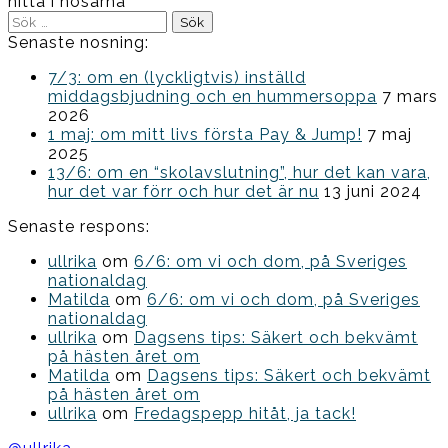
hitta i nosarna
Sök
efter:
Senaste nosning:
7/3: om en (lyckligtvis) inställd
middagsbjudning och en hummersoppa
7 mars
2026
1 maj: om mitt livs första Pay & Jump!
7 maj
2025
13/6: om en “skolavslutning”, hur det kan vara,
hur det var förr och hur det är nu
13 juni 2024
Senaste respons:
ullrika
om
6/6: om vi och dom, på Sveriges
nationaldag
Matilda
om
6/6: om vi och dom, på Sveriges
nationaldag
ullrika
om
Dagsens tips: Säkert och bekvämt
på hästen året om
Matilda
om
Dagsens tips: Säkert och bekvämt
på hästen året om
ullrika
om
Fredagspepp hitåt, ja tack!