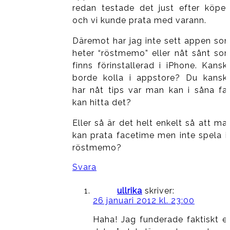
redan testade det just efter köpet
och vi kunde prata med varann.
Däremot har jag inte sett appen so
heter “röstmemo” eller nåt sånt so
finns förinstallerad i iPhone. Kansk
borde kolla i appstore? Du kansk
har nåt tips var man kan i såna fal
kan hitta det?
Eller så är det helt enkelt så att ma
kan prata facetime men inte spela i
röstmemo?
Svara
ullrika
skriver:
26 januari 2012 kl. 23:00
Haha! Jag funderade faktiskt e