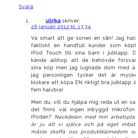
Svara
ullrika
skriver:
26 januari 2012 kl. 13:34
Va smart att ge sonen en sån! Jag had
faktiskt en handfull kunder som köpt
iPod Touch till sina barn i julklapp. D
kände allihop att de behövde försvar
sina köp men jag lugnade dom med at
jag personligen tycker det är mycke
klokare att köpa EN riktigt bra julklapp ä
fem halvbra!
Men du, vill du hjälpa mig reda ut en sak
det finns väl ingen inbyggd mikrofon 
iPoden?
Nackdelen med min arbetsplat
är ju att vi själva och på eget initiati
måste skaffa oss produktkännedom o