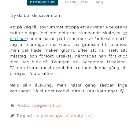
12 APRIL 2012
4
DAGSENS TIPS
…ty då blir de såsom bin.
Att på väg till sovrummet stoppa ett av Peter Apelgrens
twitterinlägg (det om dotterns stundande skolpjäs
se
bild här
) under näsan på fru hedbert är “inte så smart”.
Jag är nämligen mörkrädd, på gränsen till tokmes,
men det hade maken glömt. Efter att ha insett sitt
misstag, och försökt ursäkta, närmades han försiktigt
igen. Jag blev då. Tvungen. Att. Acceptera. Ursäkten.
På den framsträckta mobilen rullade denna gång ett
bildspel; “cute kittens”…
Najs säjv älskling, men nästa gång räddar inga
kattungar. Då blir det ryggkli direkt. OCH kattungar! 🙂
Postad i
dagsens tips
Taggad i
dagsens tips
,
la family
,
zzz