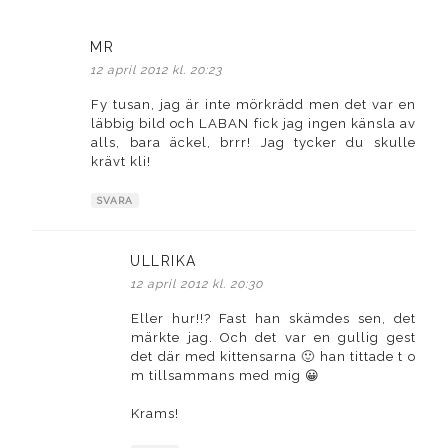
MR
skriver:
12 april 2012 kl. 20:23
Fy tusan, jag är inte mörkrädd men det var en
läbbig bild och LABAN fick jag ingen känsla av
alls, bara äckel, brrr! Jag tycker du skulle
krävt kli!
SVARA
ULLRIKA
skriver:
12 april 2012 kl. 20:30
Eller hur!!? Fast han skämdes sen, det
märkte jag. Och det var en gullig gest
det där med kittensarna 🙂 han tittade t o
m tillsammans med mig 😀
Krams!