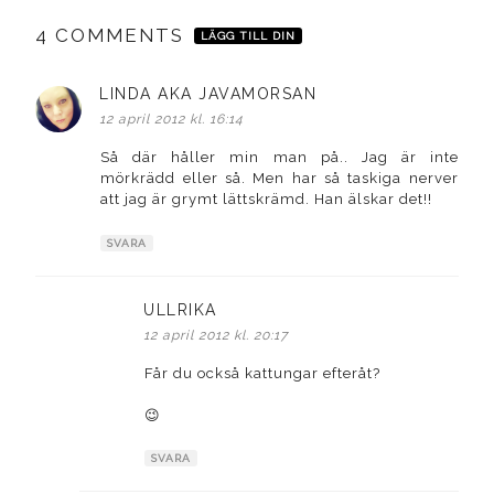
4 COMMENTS
LÄGG TILL DIN
LINDA AKA JAVAMORSAN
skriver:
12 april 2012 kl. 16:14
Så där håller min man på.. Jag är inte
mörkrädd eller så. Men har så taskiga nerver
att jag är grymt lättskrämd. Han älskar det!!
SVARA
ULLRIKA
skriver:
12 april 2012 kl. 20:17
Får du också kattungar efteråt?
😉
SVARA