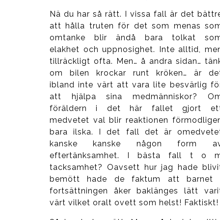
Nä du har så rätt. I vissa fall är det bättr
att hålla truten för det som menas so
omtanke blir ändå bara tolkat so
elakhet och uppnosighet. Inte alltid, me
tillräckligt ofta. Men… å andra sidan… tän
om bilen krockar runt kröken… är de
ibland inte värt att vara lite besvärlig fö
att hjälpa sina medmänniskor? O
föräldern i det här fallet gjort et
medvetet val blir reaktionen förmodlige
bara ilska. I det fall det är omedvete
kanske kanske någon form a
eftertänksamhet. I bästa fall t o 
tacksamhet? Oavsett hur jag hade blivi
bemött hade de faktum att barnet 
fortsättningen åker baklänges lätt vari
värt vilket oralt ovett som helst! Faktiskt!