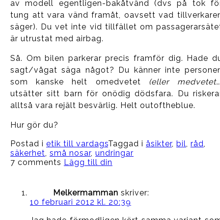
av modell egentligen-bakåtvänd (dvs på tok fö
tung att vara vänd framåt, oavsett vad tillverkare
säger). Du vet inte vid tillfället om passagerarsäte
är utrustat med airbag.
Så. Om bilen parkerar precis framför dig. Hade d
sagt/vågat säga något? Du känner inte persone
som kanske helt omedvetet
(eller medvetet…
utsätter sitt barn för onödig dödsfara. Du riskera
alltså vara rejält besvärlig. Helt outoftheblue.
Hur gör du?
Postad i
etik till vardags
Taggad i
åsikter
,
bil
,
råd
,
säkerhet
,
små nosar
,
undringar
7 comments
Lägg till din
Melkermamman
skriver:
10 februari 2012 kl. 20:39