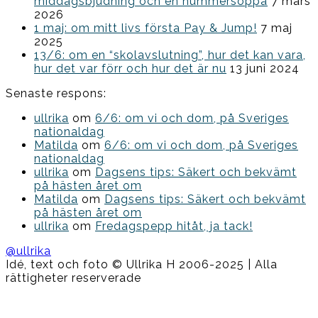
middagsbjudning och en hummersoppa
7 mars
2026
1 maj: om mitt livs första Pay & Jump!
7 maj
2025
13/6: om en “skolavslutning”, hur det kan vara,
hur det var förr och hur det är nu
13 juni 2024
Senaste respons:
ullrika
om
6/6: om vi och dom, på Sveriges
nationaldag
Matilda
om
6/6: om vi och dom, på Sveriges
nationaldag
ullrika
om
Dagsens tips: Säkert och bekvämt
på hästen året om
Matilda
om
Dagsens tips: Säkert och bekvämt
på hästen året om
ullrika
om
Fredagspepp hitåt, ja tack!
@ullrika
Idé, text och foto © Ullrika H 2006-2025 | Alla
rättigheter reserverade
Boston
Theme
by