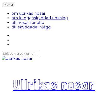
Skip
Menu
to
content
om ullrikas nosar
om inloggsskyddad nosning
till nosar für alle
till skyddade inlägg
Instagram
Ullrika
Facebook
Ullrika
Instagram
Lolles
Ullrikas nosar