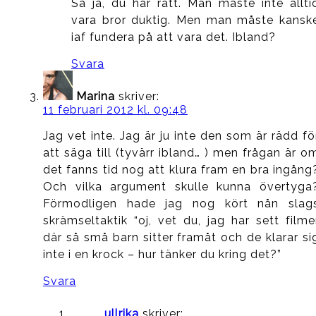
Så ja, du har rätt. Man måste inte allti
vara bror duktig. Men man måste kansk
iaf fundera på att vara det. Ibland?
Svara
Marina
skriver:
11 februari 2012 kl. 09:48
Jag vet inte. Jag är ju inte den som är rädd fö
att säga till (tyvärr ibland… ) men frågan är o
det fanns tid nog att klura fram en bra ingång
Och vilka argument skulle kunna övertyga
Förmodligen hade jag nog kört nån slag
skrämseltaktik “oj, vet du, jag har sett filme
där så små barn sitter framåt och de klarar si
inte i en krock – hur tänker du kring det?”
Svara
ullrika
skriver: