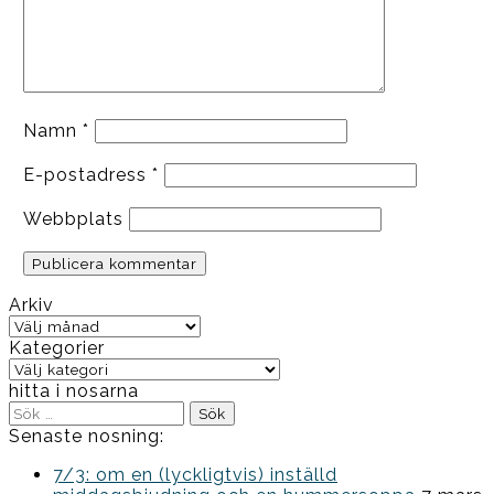
Namn
*
E-postadress
*
Webbplats
Arkiv
Arkiv
Kategorier
Kategorier
hitta i nosarna
Sök
efter:
Senaste nosning:
7/3: om en (lyckligtvis) inställd