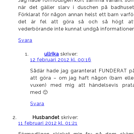
Jag hade förmodligen kört samma variant so
när det gäller slarv i duschen på badhuset
Förklarat för någon annan helst ett barn varfö
det är fel att göra så och så högt at
vederbörande inte kunnat undgå informatione
Svara
ullrika
skriver:
12 februari 2012 kl. 00:16
Sådär hade jag garanterat FUNDERAT p
att göra – om jag haft någon (barn elle
vuxen) med mig att händelsevis prat
med 🙂
Svara
Husbandet
skriver:
11 februari 2012 kl. 01:21