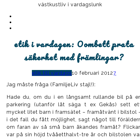
västkustliv i vardagslunk
Instagram
Ullrika
Facebook
Ullrika
Instagram
Lolles
etik i vardagen: Oombett prata
säkerhet med främlingar?
etik till vardags
10 februari 2012
7
Jag måste fråga (FamiljeLiv stajl!):
Hade du, om du i en långsamt rullande bil på e
parkering (utanför låt säga t ex Gekås) sett et
mycket litet barn i framsätet – framåtvänt i bilstol 
i det fall du fått möjlighet, sagt något till förälder
om faran av så små barn åkandes framåt? Flicka
var på sin höjd tvååetthalvt-tre år och bilstolen va