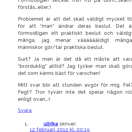
Förmodligen skickat min fru på dom….skäm
förstås…eller;)
Problemet är att det skall väldigt mycket til
för att “man” ändrar deras beslut. Det ä
förmodligen ett praktiskt beslut och väldig
många, jag menar vääääääldigt många
människor gör/tar praktiska beslut.
Surt? Ja men är det då ett måste att var
“brorduktig” alltid? Jag tycker man skall gör
det som känns bäst för varochen!
Mitt svar blir att stunden avgör för mig. Fel
Fegt? Tror tyvärr inte det spelar någon rol
enligt ovan…:(
Svara
ullrika
skriver:
12 februari 2012 kl. 00:19