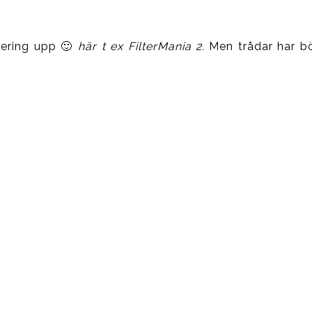
igering upp 🙂
här t ex FilterMania 2.
Men trådar har bö