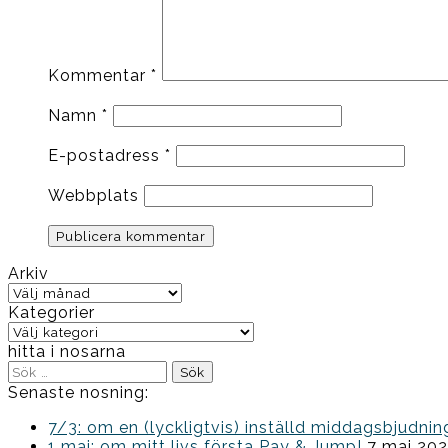
Kommentar
*
Namn
*
E-postadress
*
Webbplats
Arkiv
Arkiv
Kategorier
Kategorier
hitta i nosarna
Sök
efter:
Senaste nosning:
7/3: om en (lyckligtvis) inställd middagsbjud
1 maj: om mitt livs första Pay & Jump!
7 maj 20