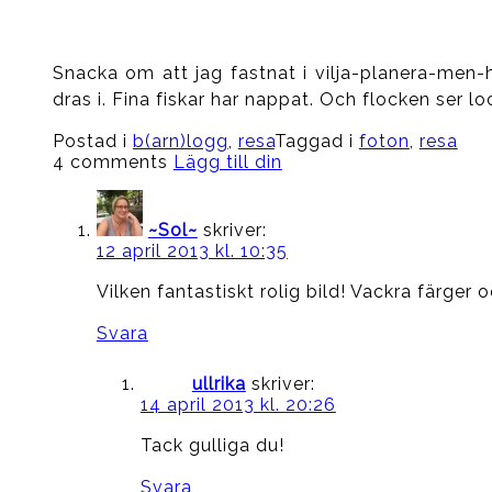
Snacka om att jag fastnat i vilja-planera-men-
dras i. Fina fiskar har nappat. Och flocken ser l
Postad i
b(arn)logg
,
resa
Taggad i
foton
,
resa
4 comments
Lägg till din
~Sol~
skriver:
12 april 2013 kl. 10:35
Vilken fantastiskt rolig bild! Vackra färger o
Svara
ullrika
skriver:
14 april 2013 kl. 20:26
Tack gulliga du!
Svara