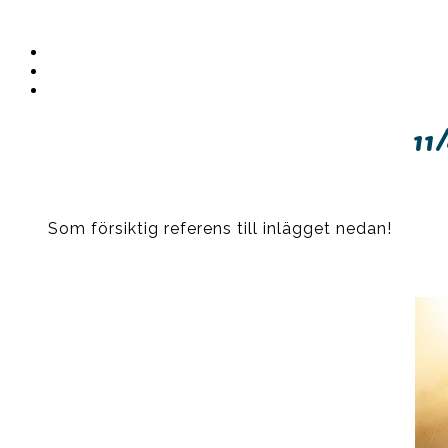
Instagram
Ullrika
Facebook
Ullrika
Instagram
Lolles
11
Som försiktig referens till inlägget nedan!