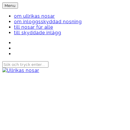
Skip
Menu
to
content
om ullrikas nosar
om inloggsskyddad nosning
till nosar für alle
till skyddade inlägg
Instagram
Ullrika
Facebook
Ullrika
Instagram
Lolles