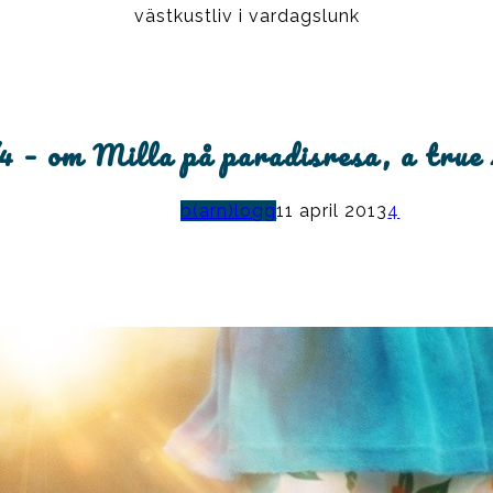
västkustliv i vardagslunk
/4 – om Milla på paradisresa, a true
b(arn)logg
11 april 2013
4