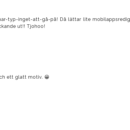
har-typ-inget-att-gå-på! Då lättar lite mobilappsred
ockande ut!! Tjohoo!
ch ett glatt motiv. 😀