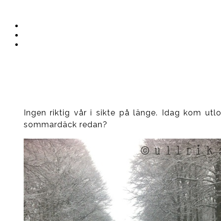
Instagram
Ullrika
Facebook
Ullrika
Instagram
Lolles
Ingen riktig vår i sikte på länge. Idag kom ut
sommardäck redan?