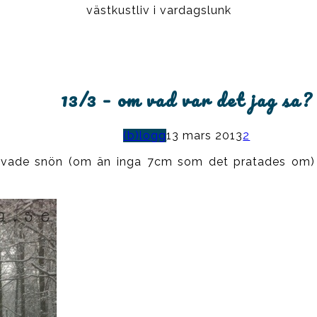
västkustliv i vardagslunk
13/3 – om vad var det jag sa?
(b)logg
13 mars 2013
2
lovade snön (om än inga 7cm som det pratades om) och