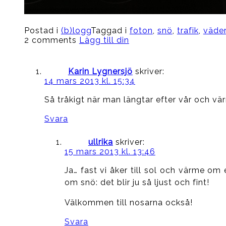
Postad i
(b)logg
Taggad i
foton
,
snö
,
trafik
,
väder
2 comments
Lägg till din
Karin Lygnersjö
skriver:
14 mars 2013 kl. 15:34
Så tråkigt när man längtar efter vår och v
Svara
ullrika
skriver:
15 mars 2013 kl. 13:46
Ja… fast vi åker till sol och värme om
om snö: det blir ju så ljust och fint!
Välkommen till nosarna också!
Svara