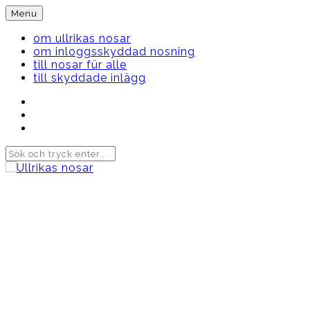
Skip
Menu
to
content
om ullrikas nosar
om inloggsskyddad nosning
till nosar für alle
till skyddade inlägg
Instagram
Ullrika
Facebook
Ullrika
Instagram
Lolles