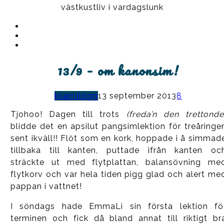
västkustliv i vardagslunk
Instagram
Ullrika
Facebook
Ullrika
Instagram
Lolles
13/9 – om kanonsim!
b(arn)logg
13 september 2013
8
Tjohoo! Dagen till trots
(freda’n den trettonde
blidde det en apsilut pangsimlektion för treåringe
sent ikväll!! Flöt som en kork, hoppade i å simmad
tillbaka till kanten, puttade ifrån kanten oc
sträckte ut med flytplattan, balansövning me
flytkorv och var hela tiden pigg glad och alert me
pappan i vattnet!
I söndags hade EmmaLi sin första lektion fö
terminen och fick då bland annat till riktigt br