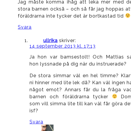
Jag måste komma ihåg att leka mer med d
stora barnen också – och så får jag hoppas at
föräldrarna inte tycker det är bortkastad tid
Svara
ullrika
skriver:
14 september 2013 kl. 17:13
Ja hon var bamsestolt! Och Mattias s
hon lyssnade på dig när du instruerade?
De stora simmar väl en hel timme? Klar
ni hinner med lite lek då? Kan väl ingen h
något emot? Annars får du la fråga va
barnen och föräldrarna tycker
Do
som vill simma lite till kan väl får göra de
isf?
Svara