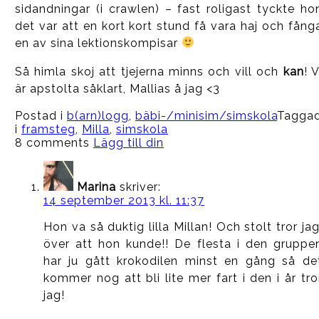
sidandningar (i crawlen) – fast roligast tyckte ho
det var att en kort kort stund få vara haj och fång
en av sina lektionskompisar
Så himla skoj att tjejerna minns och vill och
kan
! V
är apstolta såklart, Mallias å jag <3
Postad i
b(arn)logg
,
bäbi-/minisim/simskola
Tagga
i
framsteg
,
Milla
,
simskola
8 comments
Lägg till din
Marina
skriver:
14 september 2013 kl. 11:37
Hon va så duktig lilla Millan! Och stolt tror jag
över att hon kunde!! De flesta i den gruppe
har ju gått krokodilen minst en gång så de
kommer nog att bli lite mer fart i den i år tro
jag!