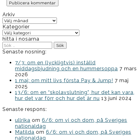
Arkiv
Arkiv
Kategorier
Kategorier
hitta i nosarna
Sök
efter:
Senaste nosning:
7/3: om en (lyckligtvis) inställd
middagsbjudning och en hummersoppa
7 mars
2026
1 maj: om mitt livs första Pay & Jump!
7 maj
2025
13/6: om en “skolavslutning”, hur det kan vara,
hur det var förr och hur det är nu
13 juni 2024
Senaste respons:
ullrika
om
6/6: om vi och dom, på Sveriges
nationaldag
Matilda
om
6/6: om vi och dom, på Sveriges
nationaldag