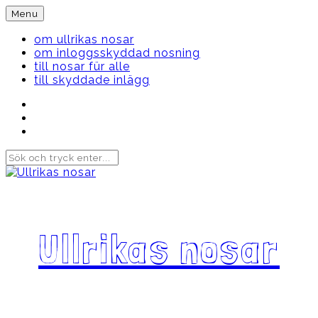
Skip
Menu
to
content
om ullrikas nosar
om inloggsskyddad nosning
till nosar für alle
till skyddade inlägg
Instagram
Ullrika
Facebook
Ullrika
Instagram
Lolles
Ullrikas nosar