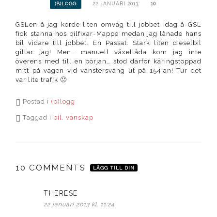
22 JANUARI 2013
10
(B)LOGG
GSLen å jag körde liten omväg till jobbet idag å GSL
fick stanna hos bilfixar-Mappe medan jag lånade hans
bil vidare till jobbet. En Passat. Stark liten dieselbil
gillar jag! Men… manuell växellåda kom jag inte
överens med till en början… stod därför käringstoppad
mitt på vägen vid vänstersväng ut på 154:an! Tur det
var lite trafik 🙂
Postad i
(b)logg
Taggad i
bil
,
vänskap
10 COMMENTS
LÄGG TILL DIN
THERESE
skriver:
22 januari 2013 kl. 11:24