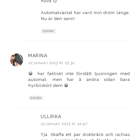
huva 🙁
Automatväxlat har varit min dröm länge.
Nu är den sann!
SVARA
MARINA
skriver:
22 januari 2013 kl. 15:32
😀 har faktiskt inte förstått tjusningen med
automat, men har å andra sidan bara
hyrbilskört dem 😀
SVARA
ULLRIKA
skriver:
22 januari 2013 kl. 22:47
Tja. Skaffa ett par diskbråck och ischias