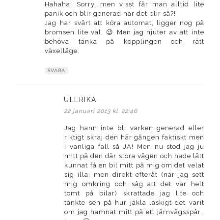
Hahaha! Sorry, men visst får man alltid lite
panik och blir generad när det blir så?!
Jag har svårt att köra automat, ligger nog på
bromsen lite väl. 😉 Men jag njuter av att inte
behöva tänka på kopplingen och rätt
växelläge.
SVARA
ULLRIKA
skriver:
22 januari 2013 kl. 22:46
Jag hann inte bli varken generad eller
riktigt skraj den här gången faktiskt men
i vanliga fall så JA! Men nu stod jag ju
mitt på den där stora vägen och hade lätt
kunnat få en bil mitt på mig om det velat
sig illa, men direkt efteråt (när jag sett
mig omkring och såg att det var helt
tomt på bilar) skrattade jag lite och
tänkte sen på hur jäkla läskigt det varit
om jag hamnat mitt på ett järnvägsspår..