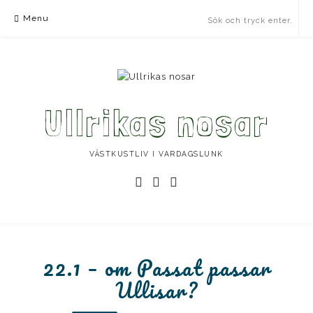
Skip
Menu
to
content
Ullrikas nosar
VÄSTKUSTLIV I VARDAGSLUNK
Instagram
Facebook
Instagram
Ullrika
Ullrika
Lolles
22.1 – om Passat passar
Ullisar?