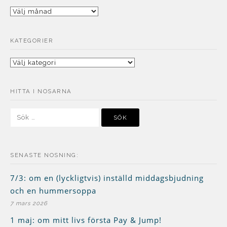
Arkiv
KATEGORIER
Kategorier
HITTA I NOSARNA
Sök
efter:
SENASTE NOSNING:
7/3: om en (lyckligtvis) inställd middagsbjudning
och en hummersoppa
7 mars 2026
1 maj: om mitt livs första Pay & Jump!