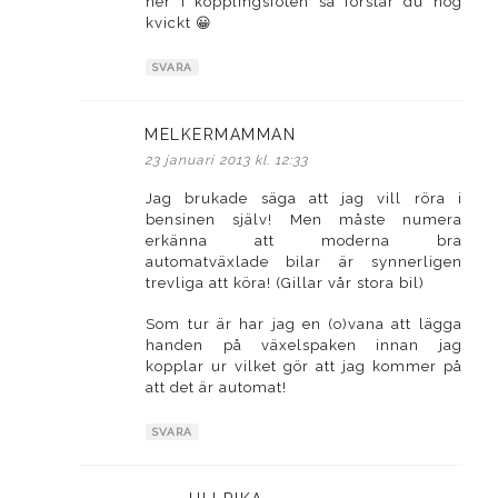
ner i kopplingsfoten så förstår du nog
kvickt 😀
SVARA
MELKERMAMMAN
skriver:
23 januari 2013 kl. 12:33
Jag brukade säga att jag vill röra i
bensinen själv! Men måste numera
erkänna att moderna bra
automatväxlade bilar är synnerligen
trevliga att köra! (Gillar vår stora bil)
Som tur är har jag en (o)vana att lägga
handen på växelspaken innan jag
kopplar ur vilket gör att jag kommer på
att det är automat!
SVARA