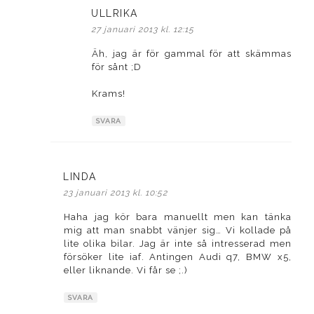
ULLRIKA
skriver:
27 januari 2013 kl. 12:15
Äh, jag är för gammal för att skämmas
för sånt ;D
Krams!
SVARA
LINDA
skriver:
23 januari 2013 kl. 10:52
Haha jag kör bara manuellt men kan tänka
mig att man snabbt vänjer sig… Vi kollade på
lite olika bilar. Jag är inte så intresserad men
försöker lite iaf. Antingen Audi q7, BMW x5,
eller liknande. Vi får se ;.)
SVARA