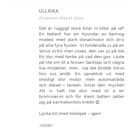
ULLRIKA
skriver:
27 januari 2013 kl. 12:24
Det är ruggigt stora bilar ni tittar på iaf!
En bekant har en Hyundai av bamsig
modell med stark dieselmotor och driv
på alla fyra hjulen. Vi funderade ju på en
Volvo xc60 men jisses, den var ju på tok
för dyr med tanke på vad den gav. Läste
på lite om bl a Nissan Qashqai och några
Kia-modeller, men… njä det blidde Volvo
hos oss ändå. En opraktisk vit med
onödigt stor motor, men automatlåda
och diesel i tanken. Gillar den mycket!
Att vi haft lite otur med bl a en
bromsservo och för klent batteri sätter
jag på karmakontots kredit 😉
Lycka till med bilköpet – igen!
SVARA