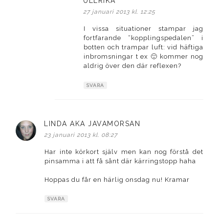
ULLRIKA
skriver:
27 januari 2013 kl. 12:25
I vissa situationer stampar jag
fortfarande “kopplingspedalen” i
botten och trampar luft: vid häftiga
inbromsningar t ex 🙂 kommer nog
aldrig över den där reflexen?
SVARA
LINDA AKA JAVAMORSAN
skriver:
23 januari 2013 kl. 08:27
Har inte körkort själv men kan nog förstå det
pinsamma i att få sånt där kärringstopp haha
Hoppas du får en härlig onsdag nu! Kramar
SVARA