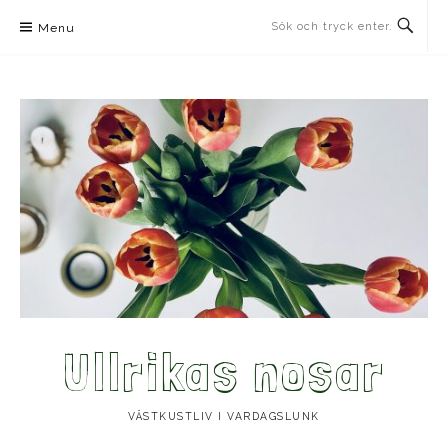
Skip
Menu
to
content
Ullrikas nosar
VÄSTKUSTLIV I VARDAGSLUNK