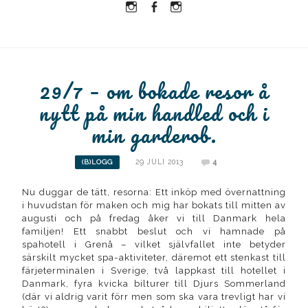
Instagram
Facebook
Instagram
Ullrika
Ullrika
Lolles
29/7 – om bokade resor å
nytt på min handled och i
min garderob.
29 JULI 2013
4
(B)LOGG
Nu duggar de tätt, resorna: Ett inköp med övernattning
i huvudstan för maken och mig har bokats till mitten av
augusti och på fredag åker vi till Danmark hela
familjen! Ett snabbt beslut och vi hamnade på
spahotell i Grenå – vilket självfallet inte betyder
särskilt mycket spa-aktiviteter, däremot ett stenkast till
färjeterminalen i Sverige, två lappkast till hotellet i
Danmark, fyra kvicka bilturer till Djurs Sommerland
(där vi aldrig varit förr men som ska vara trevligt har vi