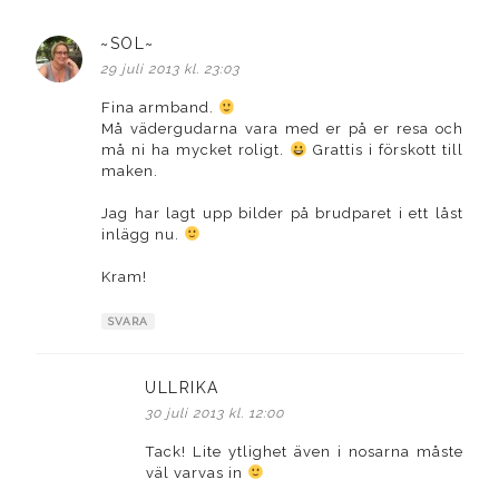
~SOL~
skriver:
29 juli 2013 kl. 23:03
Fina armband.
Må vädergudarna vara med er på er resa och
må ni ha mycket roligt.
Grattis i förskott till
maken.
Jag har lagt upp bilder på brudparet i ett låst
inlägg nu.
Kram!
SVARA
ULLRIKA
skriver:
30 juli 2013 kl. 12:00
Tack! Lite ytlighet även i nosarna måste
väl varvas in