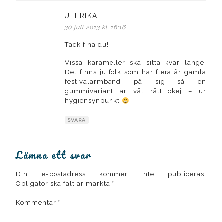
ULLRIKA
skriver:
30 juli 2013 kl. 16:16
Tack fina du!
Vissa karameller ska sitta kvar länge!
Det finns ju folk som har flera år gamla
festivalarmband på sig så en
gummivariant är väl rätt okej – ur
hygiensynpunkt
SVARA
Lämna ett svar
Din e-postadress kommer inte publiceras.
Obligatoriska fält är märkta
*
Kommentar
*