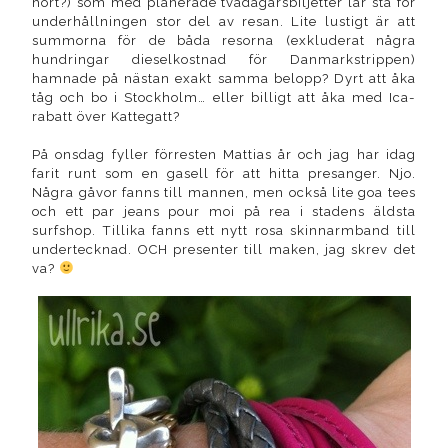
hört?) som med planerade tvådagarsbiljetter lär stå för
underhållningen stor del av resan. Lite lustigt är att
summorna för de båda resorna (exkluderat några
hundringar dieselkostnad för Danmarkstrippen)
hamnade på nästan exakt samma belopp? Dyrt att åka
tåg och bo i Stockholm… eller billigt att åka med Ica-
rabatt över Kattegatt?
På onsdag fyller förresten Mattias år och jag har idag
farit runt som en gasell för att hitta presanger. Njo.
Några gåvor fanns till mannen, men också lite goa tees
och ett par jeans pour moi på rea i stadens äldsta
surfshop. Tillika fanns ett nytt rosa skinnarmband till
undertecknad. OCH presenter till maken, jag skrev det
va?