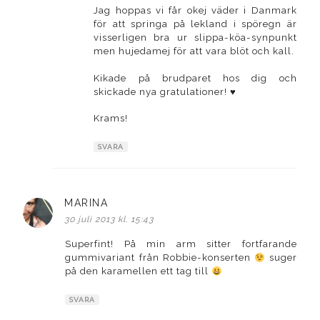
Jag hoppas vi får okej väder i Danmark
för att springa på lekland i spöregn är
visserligen bra ur slippa-köa-synpunkt
men hujedamej för att vara blöt och kall.
Kikade på brudparet hos dig och
skickade nya gratulationer! ♥
Krams!
SVARA
MARINA
skriver:
30 juli 2013 kl. 15:43
Superfint! På min arm sitter fortfarande
gummivariant från Robbie-konserten
suger
på den karamellen ett tag till
SVARA