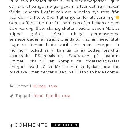
Runt min handled sitter nu förutom arvegodset i guld
och snart tioåriga morgongåvan i silver det från maken
fådda Pandora i grått och det alldeles nya rosa från
vad-det-nu-hette. Ovanligt smyckat för att vara mig
Och i soffan sitter nu våra barn och after beach:ar med
Dumma mig
. Själv ska jag skutta i badkaret och Mallias
klipper gräset. Första riktiga gemensamma
semesterdagen är strax till ända och jag är heeelt slut!
Lugnare tempo hade varit fint men imorgon är
mormorn bokad så vi kan gå på av Lolles försiktigt
sponsrade PS-musikalen
Footloose
på teatern.
EmmaLi ska till en kompis på födelsedagskalas
imorgon kväll så vi får se hur vi lyckas lösa det
praktiska… men det tar vi sen. Nu! Bath tub here I come!
Postad i
(b)logg
,
resa
Taggad i
foton
,
handla
,
resa
4 COMMENTS
LÄGG TILL DIN