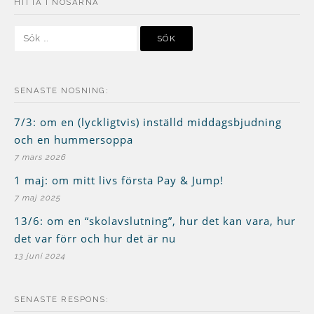
HITTA I NOSARNA
Sök
efter:
SENASTE NOSNING:
7/3: om en (lyckligtvis) inställd middagsbjudning
och en hummersoppa
7 mars 2026
1 maj: om mitt livs första Pay & Jump!
7 maj 2025
13/6: om en “skolavslutning”, hur det kan vara, hur
det var förr och hur det är nu
13 juni 2024
SENASTE RESPONS: