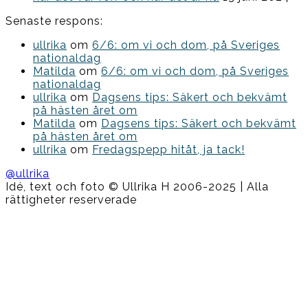
Senaste respons:
ullrika
om
6/6: om vi och dom, på Sveriges
nationaldag
Matilda
om
6/6: om vi och dom, på Sveriges
nationaldag
ullrika
om
Dagsens tips: Säkert och bekvämt
på hästen året om
Matilda
om
Dagsens tips: Säkert och bekvämt
på hästen året om
ullrika
om
Fredagspepp hitåt, ja tack!
@ullrika
Idé, text och foto © Ullrika H 2006-2025 | Alla
rättigheter reserverade
Boston
Theme
by
FameThemes