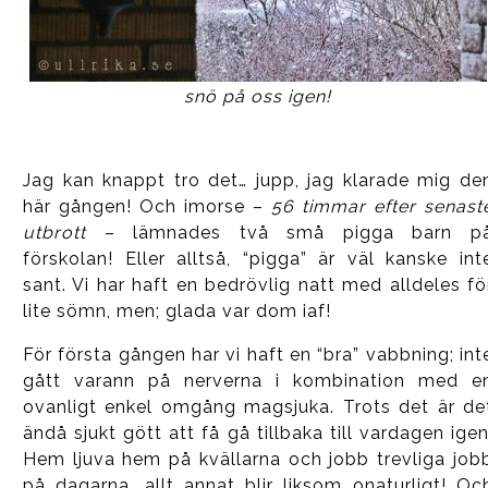
snö på oss igen!
Jag kan knappt tro det… jupp, jag klarade mig de
här gången! Och imorse –
56 timmar efter senast
utbrott
– lämnades två små pigga barn p
förskolan! Eller alltså, “pigga” är väl kanske int
sant. Vi har haft en bedrövlig natt med alldeles fö
lite sömn, men; glada var dom iaf!
För första gången har vi haft en “bra” vabbning; int
gått varann på nerverna i kombination med e
ovanligt enkel omgång magsjuka. Trots det är de
ändå sjukt gött att få gå tillbaka till vardagen igen
Hem ljuva hem på kvällarna och jobb trevliga job
på dagarna, allt annat blir liksom onaturligt! Oc