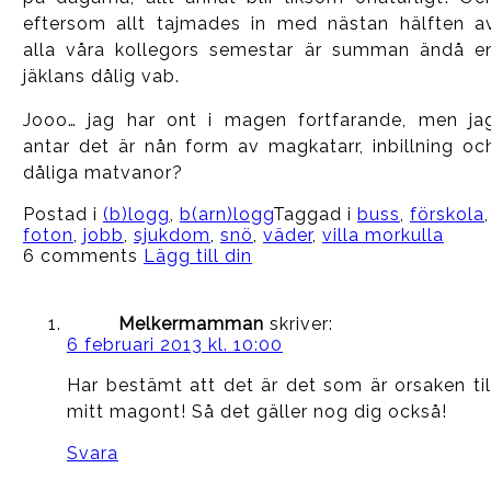
eftersom allt tajmades in med nästan hälften a
alla våra kollegors semestar är summan ändå e
jäklans dålig vab.
Jooo… jag har ont i magen fortfarande, men ja
antar det är nån form av magkatarr, inbillning oc
dåliga matvanor?
Postad i
(b)logg
,
b(arn)logg
Taggad i
buss
,
förskola
,
foton
,
jobb
,
sjukdom
,
snö
,
väder
,
villa morkulla
6 comments
Lägg till din
Melkermamman
skriver:
6 februari 2013 kl. 10:00
Har bestämt att det är det som är orsaken til
mitt magont! Så det gäller nog dig också!
Svara