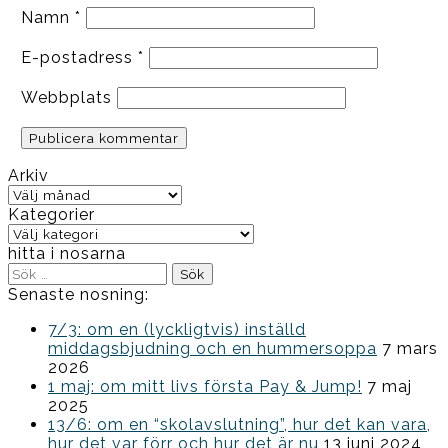
Namn
*
E-postadress
*
Webbplats
Arkiv
Arkiv
Kategorier
Kategorier
hitta i nosarna
Sök
efter:
Senaste nosning:
7/3: om en (lyckligtvis) inställd
middagsbjudning och en hummersoppa
7 mars
2026
1 maj: om mitt livs första Pay & Jump!
7 maj
2025
13/6: om en “skolavslutning”, hur det kan vara,
hur det var förr och hur det är nu
13 juni 2024