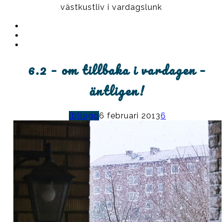
västkustliv i vardagslunk
Instagram
Ullrika
Facebook
Ullrika
Instagram
Lolles
6.2 – om tillbaka i vardagen –
äntligen!
(b)logg
6 februari 2013
6