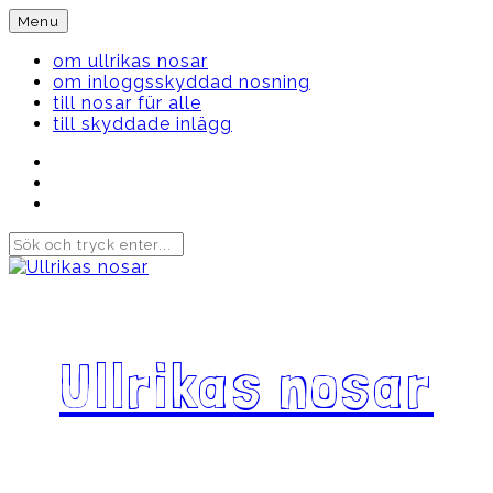
Skip
Menu
to
content
om ullrikas nosar
om inloggsskyddad nosning
till nosar für alle
till skyddade inlägg
Instagram
Ullrika
Facebook
Ullrika
Instagram
Lolles
Ullrikas nosar