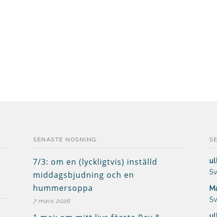
SENASTE NOSNING:
S
7/3: om en (lyckligtvis) inställd
ul
Sv
middagsbjudning och en
hummersoppa
Ma
Sv
7 mars 2026
ul