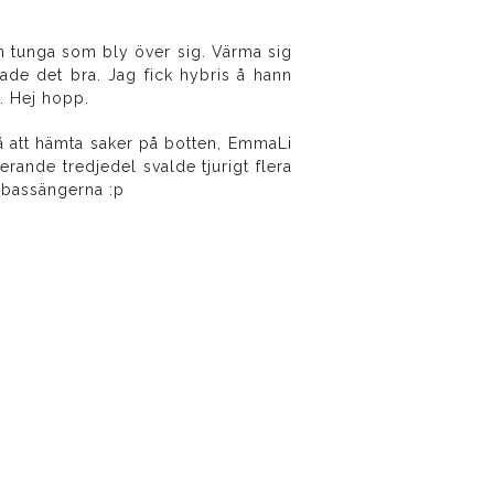
 tunga som bly över sig. Värma sig
hade det bra. Jag fick hybris å hann
n. Hej hopp.
på att hämta saker på botten, EmmaLi
ande tredjedel svalde tjurigt flera
i bassängerna :p