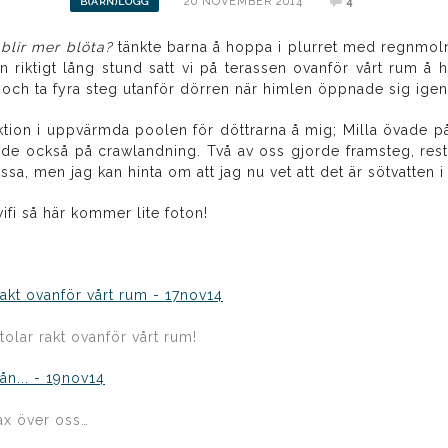
20 NOVEMBER 2014
4
B(ARN)LOGG
 blir mer blöta?
tänkte barna å hoppa i plurret med regnmoln
n riktigt lång stund satt vi på terassen ovanför vårt rum å 
in och ta fyra steg utanför dörren när himlen öppnade sig ige
ektion i uppvärmda poolen för döttrarna å mig; Milla övade 
e också på crawlandning. Två av oss gjorde framsteg, rester
ssa, men jag kan hinta om att jag nu vet att det är sötvatten 
ifi så här kommer lite foton!
olar rakt ovanför vårt rum!
rax över oss…