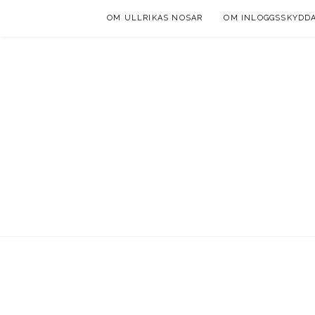
Skip
OM ULLRIKAS NOSAR
OM INLOGGSSKYDD
to
content