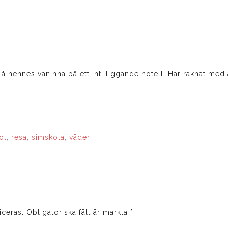
hennes väninna på ett intilliggande hotell! Har räknat med 
ol
,
resa
,
simskola
,
väder
iceras.
Obligatoriska fält är märkta
*