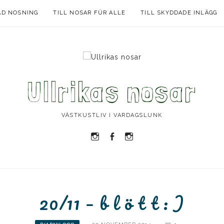
AD NOSNING
TILL NOSAR FÜR ALLE
TILL SKYDDADE INLÄGG
Ullrikas nosar
VÄSTKUSTLIV I VARDAGSLUNK
Instagram
Facebook
Instagram
Ullrika
Ullrika
Lolles
20/11 – b l ö t t : )