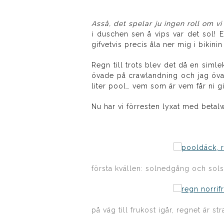
Asså, det spelar ju ingen roll om vi
i duschen sen å vips var det sol! E
gifvetvis precis åla ner mig i bikin
Regn till trots blev det då en siml
övade på crawlandning och jag övad
liter pool… vem som är vem får ni gi
Nu har vi förresten lyxat med betalw
första kvällen: solnedgång och solst
på väg till frukost igår, regnet är st