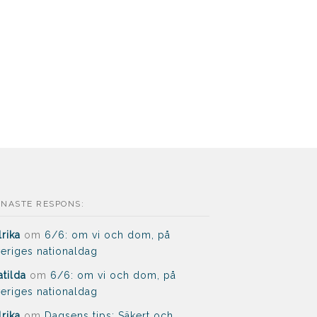
ENASTE RESPONS:
lrika
om
6/6: om vi och dom, på
eriges nationaldag
tilda
om
6/6: om vi och dom, på
eriges nationaldag
lrika
om
Dagsens tips: Säkert och