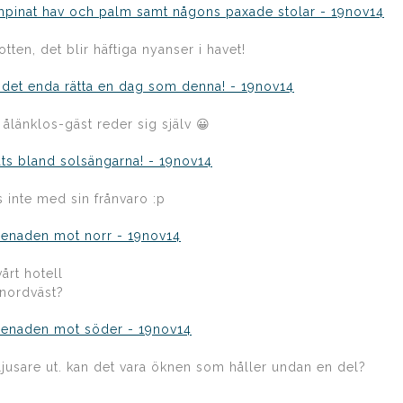
ten, det blir häftiga nyanser i havet!
ålänklos-gäst reder sig själv 😀
s inte med sin frånvaro :p
årt hotell
 nordväst?
 ljusare ut. kan det vara öknen som håller undan en del?