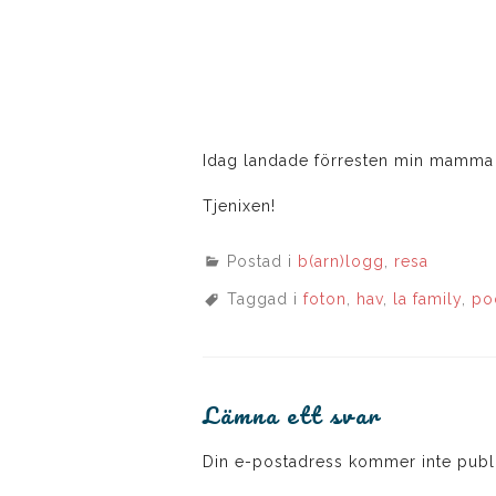
Idag landade förresten min mamma å 
Tjenixen!
Postad i
b(arn)logg
,
resa
Taggad i
foton
,
hav
,
la family
,
po
Lämna ett svar
Din e-postadress kommer inte publ