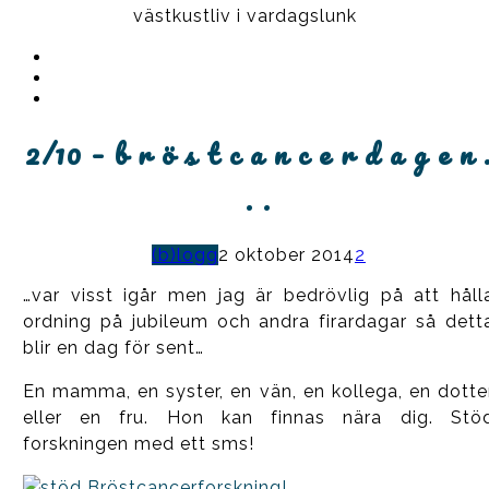
västkustliv i vardagslunk
Instagram
Ullrika
Facebook
Ullrika
Instagram
Lolles
2/10 – b r ö s t c a n c e r d a g e n 
. .
(b)logg
2 oktober 2014
2
…var visst igår men jag är bedrövlig på att håll
ordning på jubileum och andra firardagar så dett
blir en dag för sent…
En mamma, en syster, en vän, en kollega, en dotte
eller en fru. Hon kan finnas nära dig. Stö
forskningen med ett sms!