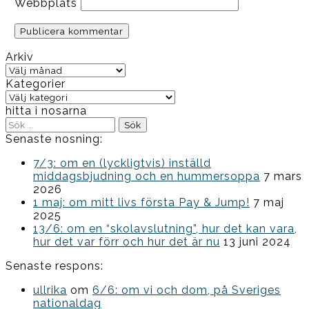
Webbplats
Arkiv
Arkiv
Kategorier
Kategorier
hitta i nosarna
Sök
efter:
Senaste nosning:
7/3: om en (lyckligtvis) inställd
middagsbjudning och en hummersoppa
7 mars
2026
1 maj: om mitt livs första Pay & Jump!
7 maj
2025
13/6: om en “skolavslutning”, hur det kan vara,
hur det var förr och hur det är nu
13 juni 2024
Senaste respons:
ullrika
om
6/6: om vi och dom, på Sveriges
nationaldag