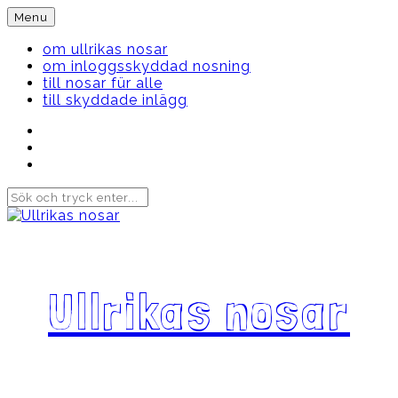
Skip
Menu
to
content
om ullrikas nosar
om inloggsskyddad nosning
till nosar für alle
till skyddade inlägg
Instagram
Ullrika
Facebook
Ullrika
Instagram
Lolles
Ullrikas nosar