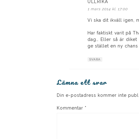
ULLRIKA
skriver:
1 mars 2014 kl. 17:00
Vi ska dit ikväll igen,
Har faktiskt varit på 
dag… Eller så är dike
ge stället en ny chans 
SVARA
Lämna ett svar
Din e-postadress kommer inte publ
Kommentar
*