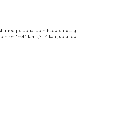
 fel, med personal som hade en dålig
om en “hel” familj? :/ kan jublande