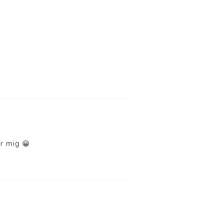
ör mig 😀