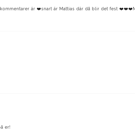
ommentarer är ❤️snart är Mattias där då blir det fest ❤️❤️❤️M

å er!