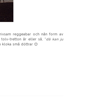
trivsam reggeabar och nån form av
olv-tretton år eller så, “
då kan ju
 kloka små döttrar 🙂