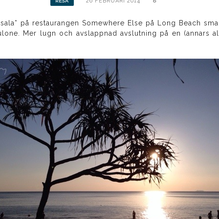
26 FEBRUARI 2014
8
RESA
I en sala* på restaurangen Somewhere Else på Long Beach sm
ulone. Mer lugn och avslappnad avslutning på en (annars all