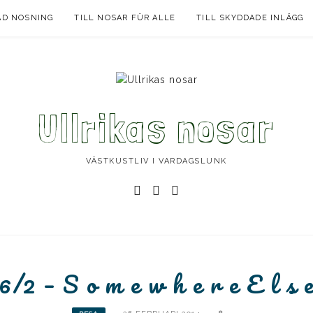
AD NOSNING
TILL NOSAR FÜR ALLE
TILL SKYDDADE INLÄGG
Ullrikas nosar
VÄSTKUSTLIV I VARDAGSLUNK
Instagram
Facebook
Instagram
Ullrika
Ullrika
Lolles
6/2 – S o m e w h e r e E l s e