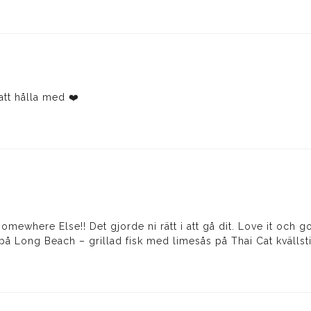
att hålla med ❤️
somewhere Else!! Det gjorde ni rätt i att gå dit. Love it och
s på Long Beach – grillad fisk med limesås på Thai Cat kvällst