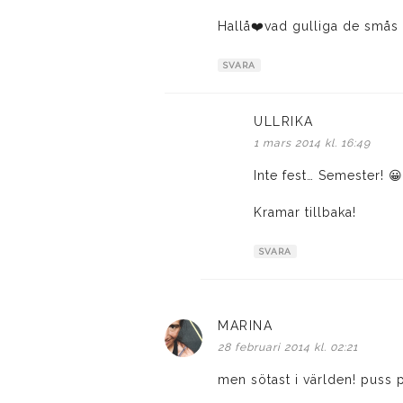
Hallå❤️vad gulliga de smås k
SVARA
ULLRIKA
skriver:
1 mars 2014 kl. 16:49
Inte fest… Semester! 
Kramar tillbaka!
SVARA
MARINA
skriver:
28 februari 2014 kl. 02:21
men sötast i världen! puss p