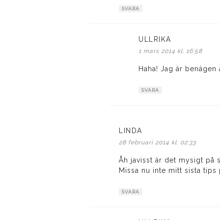
SVARA
ULLRIKA
skriver:
1 mars 2014 kl. 16:58
Haha! Jag är benägen 
SVARA
LINDA
skriver:
28 februari 2014 kl. 02:33
Åh javisst är det mysigt på 
Missa nu inte mitt sista tip
SVARA