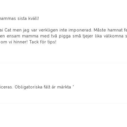
 mammas sista kväll!
Thai Cat men jag var verkligen inte imponerad. Måste hamnat
t en ensam mamma med två pigga små tjejer lika välkomna s
om vi hinner! Tack för tips!
iceras.
Obligatoriska fält är märkta
*