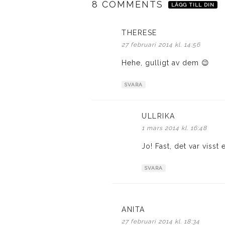
8 COMMENTS
LÄGG TILL DIN
THERESE
skriver:
27 februari 2014 kl. 14:56
Hehe, gulligt av dem 😉
SVARA
ULLRIKA
skriver:
1 mars 2014 kl. 16:48
Jo! Fast, det var visst
SVARA
ANITA
skriver:
27 februari 2014 kl. 18:34