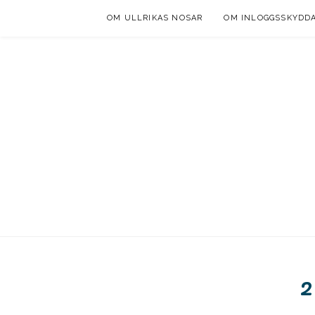
Skip
OM ULLRIKAS NOSAR
OM INLOGGSSKYDD
to
content
2