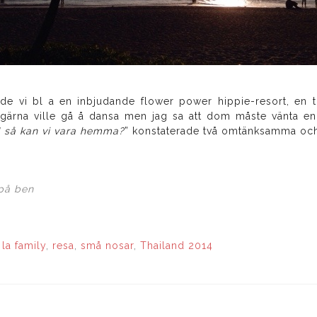
de vi bl a en inbjudande flower power hippie-resort, en 
 gärna ville gå å dansa men jag sa att dom måste vänta en t
 så kan vi vara hemma?
” konstaterade två omtänksamma och
 på ben
,
la family
,
resa
,
små nosar
,
Thailand 2014