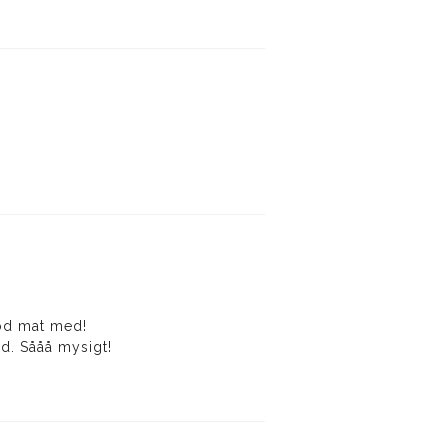
 god mat med!
id. Sååå mysigt!