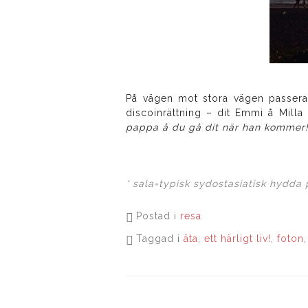
På vägen mot stora vägen passera
discoinrättning – dit Emmi å Milla
pappa å du gå dit när han kommer!
* sala=typisk sydostasiatisk hydda
Postad i
resa
Taggad i
äta
,
ett härligt liv!
,
foton