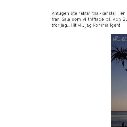
Äntligen lite “äkta” thai-känsla! 
från Sala som vi träffade på Koh B
tror jag… Hit vill jag komma igen!