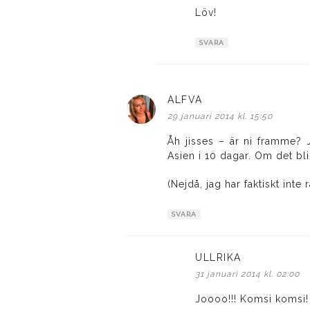
Löv!
SVARA
ALFVA
skriver:
29 januari 2014 kl. 15:50
Åh jisses – är ni framme? J
Asien i 10 dagar. Om det bli
(Nejdå, jag har faktiskt inte r
SVARA
ULLRIKA
skriver:
31 januari 2014 kl. 02:00
Joooo!!! Komsi komsi!