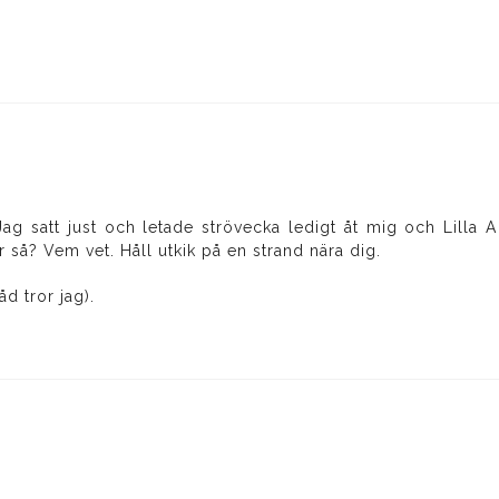
ag satt just och letade strövecka ledigt åt mig och Lilla A 
r så? Vem vet. Håll utkik på en strand nära dig.
åd tror jag).