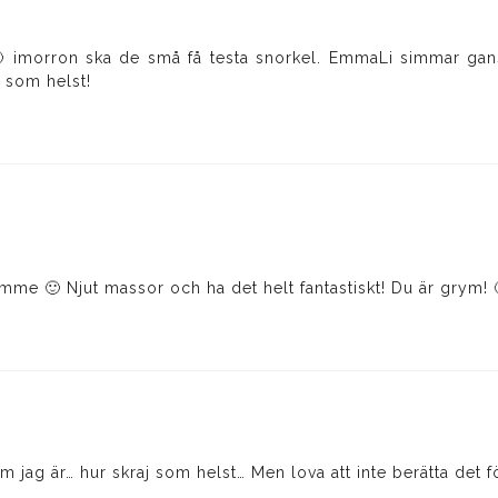
 imorron ska de små få testa snorkel. EmmaLi simmar gansk
t som helst!
ramme 🙂 Njut massor och ha det helt fantastiskt! Du är grym!
 jag är… hur skraj som helst… Men lova att inte berätta det f