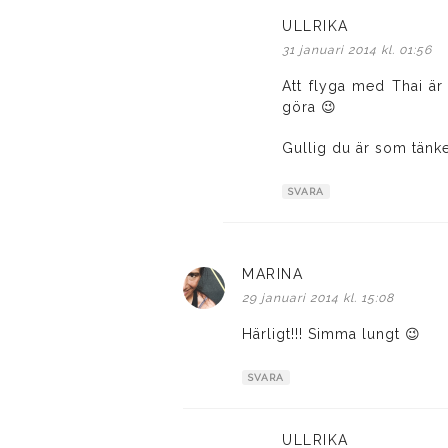
ULLRIKA
skriver:
31 januari 2014 kl. 01:56
Att flyga med Thai är
göra 😉
Gullig du är som tänke
SVARA
MARINA
skriver:
29 januari 2014 kl. 15:08
Härligt!!! Simma lungt 😉
SVARA
ULLRIKA
skriver: