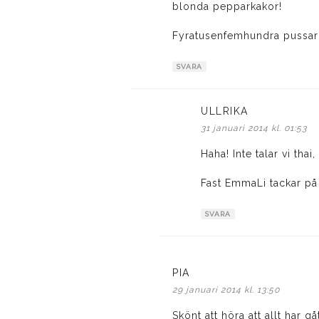
blonda pepparkakor!
Fyratusenfemhundra pussar
SVARA
ULLRIKA
skriver:
31 januari 2014 kl. 01:53
Haha! Inte talar vi tha
Fast EmmaLi tackar på t
SVARA
PIA
skriver:
29 januari 2014 kl. 13:50
Skönt att höra att allt har g