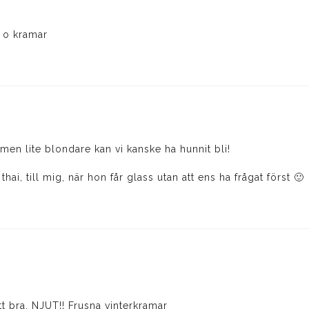
 o kramar
i, men lite blondare kan vi kanske ha hunnit bli!
hai, till mig, när hon får glass utan att ens ha frågat först 🙂
ått bra, NJUT!! Frusna vinterkramar