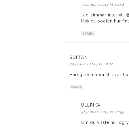
31 januari 2014 kl. 01:58
Jag simmar inte nåt 
läskiga poolen hur fin
SVARA
SOFFAN
skriver:
29 januari 2014 kl. 15:20
Härligt och höra att ni är f
SVARA
ULLRIKA
skriver:
31 januari 2014 kl. 01:59
Om du visste hur ogrym