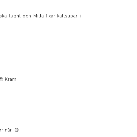
a lugnt och Milla fixar kallsupar i
 🙂 Kram
ör nån 😉