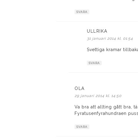
SVARA
ULLRIKA
skriver:
31 januari 2014 kl. 01:54
Svettiga kramar tillbak
SVARA
OLA
skriver:
29 januari 2014 kl. 14:50
Va bra att allting gått bra, t
Fyratusenfyrahundraen puss
SVARA