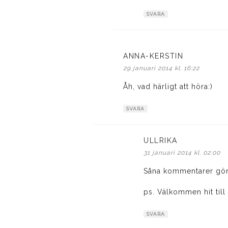
SVARA
ANNA-KERSTIN
skriver:
29 januari 2014 kl. 16:22
Åh, vad härligt att höra:)
SVARA
ULLRIKA
skriver:
31 januari 2014 kl. 02:00
Såna kommentarer gör 
ps. Välkommen hit till
SVARA