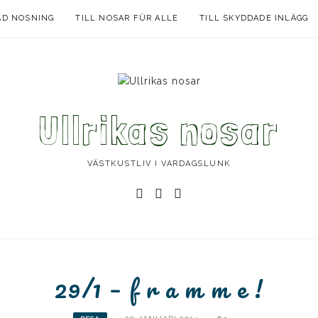
AD NOSNING
TILL NOSAR FÜR ALLE
TILL SKYDDADE INLÄGG
Ullrikas nosar
VÄSTKUSTLIV I VARDAGSLUNK
Instagram
Facebook
Instagram
Ullrika
Ullrika
Lolles
29/1 – f r a m m e !