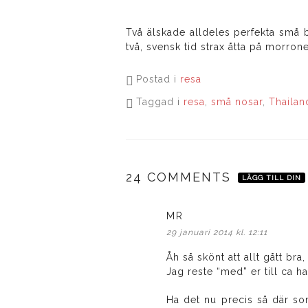
Två älskade alldeles perfekta små ba
två, svensk tid strax åtta på morron
Postad i
resa
Taggad i
resa
,
små nosar
,
Thailan
24 COMMENTS
LÄGG TILL DIN
MR
skriver:
29 januari 2014 kl. 12:11
Åh så skönt att allt gått bra
Jag reste “med” er till ca h
Ha det nu precis så där som