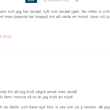
29 JANUARI 2014
24
RESA
rn och jag har landat, lyft och landat igen. Nu sitter vi och v
en) men tjejerna har knappt ork att vänta en minut: dom vill j
d 2014
, inte för att jag trott något annat men…ändå!
alv fem i morse så nu är jag trött en nöjd!
 du tänkt, och bara njut tills vi ses om ca 3 veckor, då ja