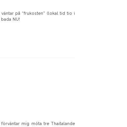
äntar på “frukosten” (lokal tid tio i
u bada NU!
g förväntar mig möta tre Thaitalande