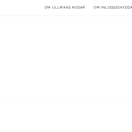
Skip
OM ULLRIKAS NOSAR
OM INLOGGSSKYDD
to
content