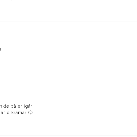
a!
änkte på er igår!
ar o kramar 🙂