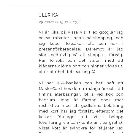
ULLRIKA
skriver:
29 mars 2015 kl. 21:37
VI är lika på vissa vis: t ex googlar jag
också rabatter innan nätshopping, och
jag köper leksaker etc och har i
presentförberedelse. Däremot är jag
stört bedrövlig på att shoppa i förväg.
Har försökt och det slutar med att
kläderna glöms bort och hinner växas ut,
eller blir helt fel i säsong 😉
Vi har ICA-banken och har haft ett
MasterCard hos dem i många år och fått
finfina återbäringar, bl a vid kök och
badrum. Idag är företag dock mer
restriktiva med att godkänna betalning
med kort har jag förstått, eftersom det
kostar företaget ett visst belopp
(överföring via bankkonto är t ex gratis).
Vissa kort är svindyra för säljaren (ex