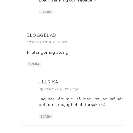
poängsamling och rabatter?
SVARA
BLOGGBLAD
skriver:
17 mars 2015 kl. 14:20
Prutar gör jag aldrig.
SVARA
ULLRIKA
skriver:
29 mars 2015 kl. 21:32
Jag har lärt mig, så idag vet jag iaf när
det finns möjlighet att försöka 🙂
SVARA