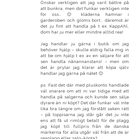
Önskar verkligen att jag varit bättre på
att bunkra, men det funkar verkligen inte
för oss… 🙁 kläderna hamnar i
garderoben och glöms bort… däremot är
det ju fint att handla på t ex KappAhl,
dom har ju mer eller mindre alltid rea!
Jag handlar ju gärna i butik om jag
behöver hjälp – skulle aldrig falla mig in
att be om hjälp t ex av en säljare för att
sen handla nånannanstans! – men om
det är prylar jag klarar att köpa själv
handlar jag gärna på nätet 🙂
ps. Fast det där med pluskonto handlade
väl snarare om att ni var tidiga med att
handla på salgerna och kunde sen sälja
dyrare än ni köpt? Det där funkar väl inte
lika bra längre om jag förstått saken rätt
– på loppisarna jag står går det ju inte
ens att få ut rimligt betalt för de plagg
jag köpt till fullpris från de danska
märkerna för alla utgår väl från att de är
reaplagg eller salg-köpta?