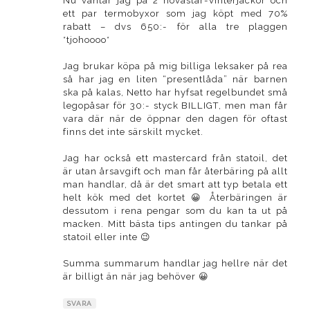
Nu väntar jag på 2 novastar-vinterjackor och
ett par termobyxor som jag köpt med 70%
rabatt – dvs 650:- för alla tre plaggen
*tjohoooo*
Jag brukar köpa på mig billiga leksaker på rea
så har jag en liten “presentlåda” när barnen
ska på kalas, Netto har hyfsat regelbundet små
legopåsar för 30:- styck BILLIGT, men man får
vara där när de öppnar den dagen för oftast
finns det inte särskilt mycket.
Jag har också ett mastercard från statoil, det
är utan årsavgift och man får återbäring på allt
man handlar, då är det smart att typ betala ett
helt kök med det kortet 😀 Återbäringen är
dessutom i rena pengar som du kan ta ut på
macken. Mitt bästa tips antingen du tankar på
statoil eller inte 😉
Summa summarum handlar jag hellre när det
är billigt än när jag behöver 😀
SVARA