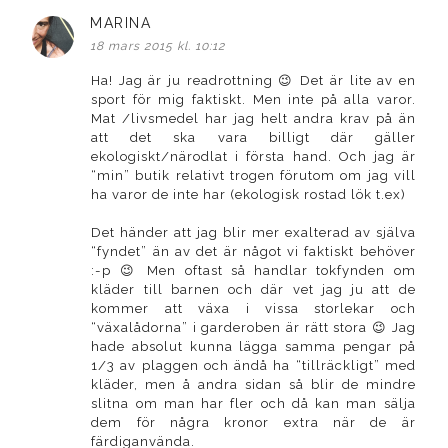
MARINA
skriver:
18 mars 2015 kl. 10:12
Ha! Jag är ju readrottning 😉 Det är lite av en
sport för mig faktiskt. Men inte på alla varor.
Mat /livsmedel har jag helt andra krav på än
att det ska vara billigt där gäller
ekologiskt/närodlat i första hand. Och jag är
“min” butik relativt trogen förutom om jag vill
ha varor de inte har (ekologisk rostad lök t.ex)
Det händer att jag blir mer exalterad av själva
“fyndet” än av det är något vi faktiskt behöver
:-p 😉 Men oftast så handlar tokfynden om
kläder till barnen och där vet jag ju att de
kommer att växa i vissa storlekar och
“växalådorna” i garderoben är rätt stora 😉 Jag
hade absolut kunna lägga samma pengar på
1/3 av plaggen och ändå ha “tillräckligt” med
kläder, men å andra sidan så blir de mindre
slitna om man har fler och då kan man sälja
dem för några kronor extra när de är
färdiganvända.