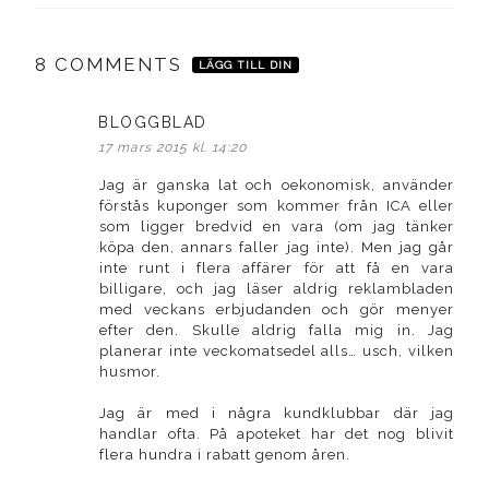
8 COMMENTS
LÄGG TILL DIN
BLOGGBLAD
skriver:
17 mars 2015 kl. 14:20
Jag är ganska lat och oekonomisk, använder
förstås kuponger som kommer från ICA eller
som ligger bredvid en vara (om jag tänker
köpa den, annars faller jag inte). Men jag går
inte runt i flera affärer för att få en vara
billigare, och jag läser aldrig reklambladen
med veckans erbjudanden och gör menyer
efter den. Skulle aldrig falla mig in. Jag
planerar inte veckomatsedel alls… usch, vilken
husmor.
Jag är med i några kundklubbar där jag
handlar ofta. På apoteket har det nog blivit
flera hundra i rabatt genom åren.