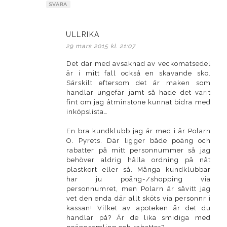
SVARA
ULLRIKA
skriver:
29 mars 2015 kl. 21:07
Det där med avsaknad av veckomatsedel
är i mitt fall också en skavande sko.
Särskilt eftersom det är maken som
handlar ungefär jämt så hade det varit
fint om jag åtminstone kunnat bidra med
inköpslista…
En bra kundklubb jag är med i är Polarn
O. Pyrets. Där ligger både poäng och
rabatter på mitt personnummer så jag
behöver aldrig hålla ordning på nåt
plastkort eller så. Många kundklubbar
har ju poäng-/shopping via
personnumret, men Polarn är såvitt jag
vet den enda där allt sköts via personnr i
kassan! Vilket av apoteken är det du
handlar på? Är de lika smidiga med