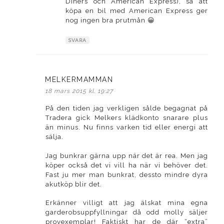
Diners och American Express), så att
köpa en bil med American Express ger
nog ingen bra prutmån 😀
SVARA
MELKERMAMMAN
skriver:
18 mars 2015 kl. 19:27
På den tiden jag verkligen sålde begagnat på
Tradera gick Melkers klädkonto snarare plus
än minus. Nu finns varken tid eller energi att
sälja.
Jag bunkrar gärna upp när det är rea. Men jag
köper också det vi vill ha när vi behöver det.
Fast ju mer man bunkrat, dessto mindre dyra
akutköp blir det.
Erkänner villigt att jag älskat mina egna
garderobsuppfyllningar då odd molly säljer
provexemplar! Faktiskt har de där “extra”