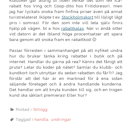
Klassiker går aldrig ur tiden verkar det som (ex Ica-
rabatt hos Ving och Coop-dito hos Fritidsresor), men
jag har lyckats snoka fram finfina priser även på annat
turistrelaterat (köpte t ex
Stockholmskort
till löjligt lågt
pris i somras). För den som inte vill leta själv finns
hjälp på vägen, bl a hos
rabattkalas
. När vi ändå sitter
vid datorn är det ibland höga procentsatser att spara
bara genom att snoka fram en rabattkod 🙂
Passar förresten i sammanhanget på att nyfiket undra
hur du brukar tänka kring rabatter i butik och på
internet. Handlar du gärna på rea? Känns det fånigt att
pruta? Letar du koder på nätet? Samlar du klubb- och
kundkort (och utnyttjar du sedan rabatten du får?)? Jag
förstår att det här är en marknad för å ena sidan
säljande företaget och å andra handlande kunderna.
Det handlar om att knyta kunden till sig, och en trogen
kund ska såklart premieras! Eller hur?
Postad i
(b)logg
Taggad i
handla
,
undringar