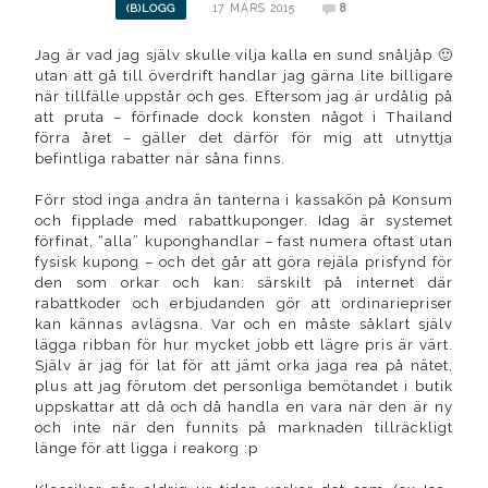
17 MARS 2015
8
(B)LOGG
Jag är vad jag själv skulle vilja kalla en sund snåljåp 🙂
utan att gå till överdrift handlar jag gärna lite billigare
när tillfälle uppstår och ges. Eftersom jag är urdålig på
att pruta – förfinade dock konsten något i Thailand
förra året – gäller det därför för mig att utnyttja
befintliga rabatter när såna finns.
Förr stod inga andra än tanterna i kassakön på Konsum
och fipplade med rabattkuponger. Idag är systemet
förfinat, “alla” kuponghandlar – fast numera oftast utan
fysisk kupong – och det går att göra rejäla prisfynd för
den som orkar och kan: särskilt på internet där
rabattkoder och erbjudanden gör att ordinariepriser
kan kännas avlägsna. Var och en måste såklart själv
lägga ribban för hur mycket jobb ett lägre pris är värt.
Själv är jag för lat för att jämt orka jaga rea på nätet,
plus att jag förutom det personliga bemötandet i butik
uppskattar att då och då handla en vara när den är ny
och inte när den funnits på marknaden tillräckligt
länge för att ligga i reakorg :p