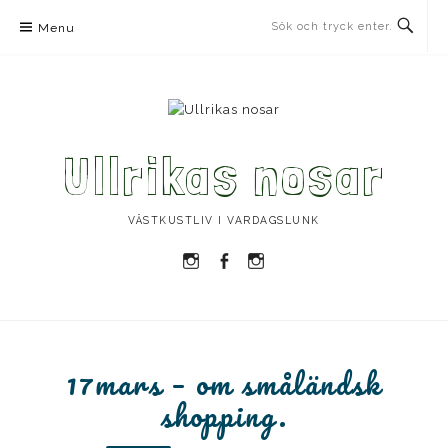
Skip
Menu
to
content
Ullrikas nosar
VÄSTKUSTLIV I VARDAGSLUNK
Instagram
Facebook
Instagram
Ullrika
Ullrika
Lolles
17mars – om småländsk
shopping.