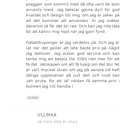
plaggen som kommit med då ofta varit de som
använts mest. Jag betalar gärna dyrt för god
kvalitet och design till mig, om jag är säker på
att det kommer att användas. Är jag osäker
däremot så får det bli rea. Och kan jag inte låta
bli att känns mig nöjd när jag gjort fynd.
Rabattkuponger är jag värdelös på. Och jag är
lat när det gäller att leta bästa pris på något
jag behöver. Jag älskar god service och kan
tänka mig att betala lite (OBS lite) mer för att
få det. Vetskapen om att få hjälp om det blir fel
är värt mycket (även om jag på senare tid haft
dåliga upplevelser på just det) och visst kan
Jah pruta, för att iaf nästan få samma pris i
butiken jag vill handla i.
SVARA
ULLRIKA
skriver:
29 mars 2015 kl. 21:43