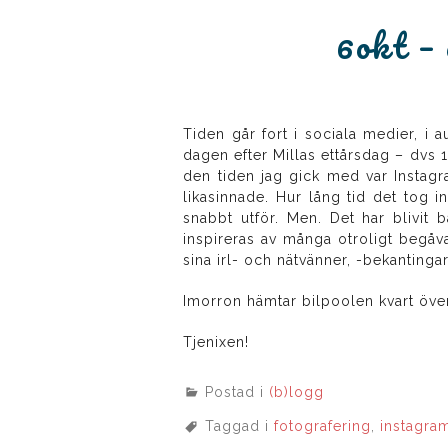
6okt –
Tiden går fort i sociala medier, i a
dagen efter Millas ettårsdag – dvs 1
den tiden jag gick med var Instagr
likasinnade. Hur lång tid det tog i
snabbt utför. Men. Det har blivit b
inspireras av många otroligt begåva
sina irl- och nätvänner, -bekantinga
Imorron hämtar bilpoolen kvart över
Tjenixen!
Postad i
(b)logg
Taggad i
fotografering
,
instagra