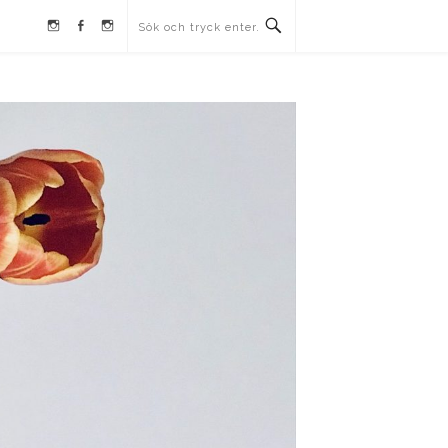
Instagram
Facebook
Instagram
Ullrika
Ullrika
Lolles