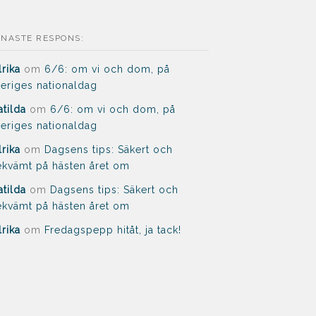
ENASTE RESPONS:
lrika
om
6/6: om vi och dom, på
eriges nationaldag
tilda
om
6/6: om vi och dom, på
eriges nationaldag
lrika
om
Dagsens tips: Säkert och
kvämt på hästen året om
tilda
om
Dagsens tips: Säkert och
kvämt på hästen året om
lrika
om
Fredagspepp hitåt, ja tack!