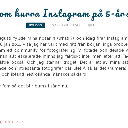
 om hurra Instagram på 5-år
6 OKTOBER 2015
2
(B)LOGG
ugusti fyllde mina nosar 9 (what!!?) och idag firar Instagram
6 jan 2011 – så jag har varit med rätt från början: inga prob
am ett community för fotografering. Vi fotade och delade vår
nnan allt eskalerade minns jag faktiskt inte, men efter att
ättre också! Och jag stannar troget. Det är ett av mina sät
de och intressanta fotografer där ute! Å så är det (numera)
r och ibland helt okända mänskor såklart!
 fem så det blir bums i säng nu..
m
,
jobb
,
zzz