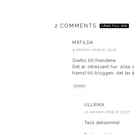
2 COMMENTS
LÄGG TILL DIN
MATILDA
skriver:
9 oktober 2015 kl. 19:15
Grattis till firandena.
Det är intressant hur olika
främst till bloggen, det tar 
SVARA
ULLRIKA
skriver:
11 oktober 2015 kl. 23:37
Tack detsamma!