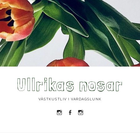
Ullrikas nosar
VÄSTKUSTLIV I VARDAGSLUNK
Instagram
Facebook
Instagram
Ullrika
Ullrika
Lolles