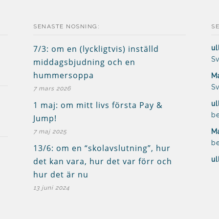
SENASTE NOSNING:
S
7/3: om en (lyckligtvis) inställd
ul
Sv
middagsbjudning och en
hummersoppa
Ma
Sv
7 mars 2026
1 maj: om mitt livs första Pay &
ul
be
Jump!
Ma
7 maj 2025
be
13/6: om en “skolavslutning”, hur
ul
det kan vara, hur det var förr och
hur det är nu
13 juni 2024