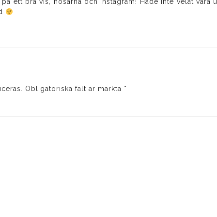
på ett bra vis, nosarna och instagram! Hade inte velat vara
id
iceras.
Obligatoriska fält är märkta
*