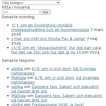
Kategorier
hitta i nosarna
Sök
efter:
Senaste nosning:
7/3: om en (lyckligtvis) inställd
middagsbjudning och en hummersoppa
7 mars
2026
1 maj: om mitt livs första Pay & Jump!
7 maj
2025
13/6: om en “skolavslutning”, hur det kan vara,
hur det var förr och hur det är nu
13 juni 2024
Senaste respons:
ullrika
om
6/6: om vi och dom, på Sveriges
nationaldag
Matilda
om
6/6: om vi och dom, på Sveriges
nationaldag
ullrika
om
Dagsens tips: Säkert och bekvämt
på hästen året om
Matilda
om
Dagsens tips: Säkert och bekvämt
på hästen året om
ullrika
om
Fredagspepp hitåt, ja tack!