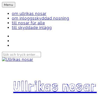
Skip
Menu
to
content
om ullrikas nosar
om inloggsskyddad nosning
till nosar für alle
till skyddade inlägg
Instagram
Ullrika
Facebook
Ullrika
Instagram
Lolles
Ullrikas nosar