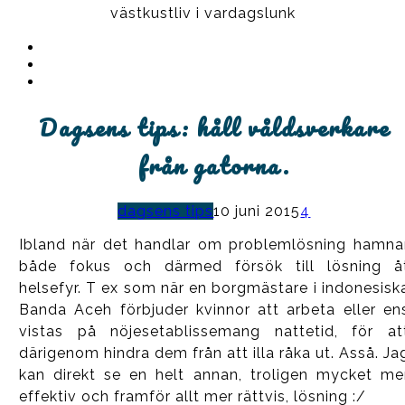
västkustliv i vardagslunk
Instagram
Ullrika
Facebook
Ullrika
Instagram
Lolles
Dagsens tips: håll våldsverkare
från gatorna.
dagsens tips
10 juni 2015
4
Ibland när det handlar om problemlösning hamna
både fokus och därmed försök till lösning å
helsefyr. T ex som när en borgmästare i indonesisk
Banda Aceh förbjuder kvinnor att arbeta eller en
vistas på nöjesetablissemang nattetid, för at
därigenom hindra dem från att illa råka ut. Asså. Ja
kan direkt se en helt annan, troligen mycket me
effektiv och framför allt mer rättvis, lösning :/