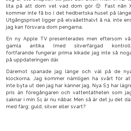
lita på att dom vet vad dom gör 🙂 Fast nån 
kommer inte få bo i det hedbertska huset på länge
Utgångspriset ligger på elvaåetthalvt å nä, inte en
jag kan försvara dom pengarna.
En ny Apple TV presenterades men eftersom vå
gamla antika (med silverfärgad kontroll
fortfarande fungerar prima kikade jag inte så nog
på uppdateringen där.
Däremot spanade jag länge och väl på de ny
klockorna. Jag kommer nämligen ha svårt för at
inte byta ut den jag har känner jag. Nya S3 har lägr
pris än föregångaren och vattentätheten som ja
saknar i min S1 är nu nåbar. Men så är det ju det dä
med färg; guld, silver eller svart?