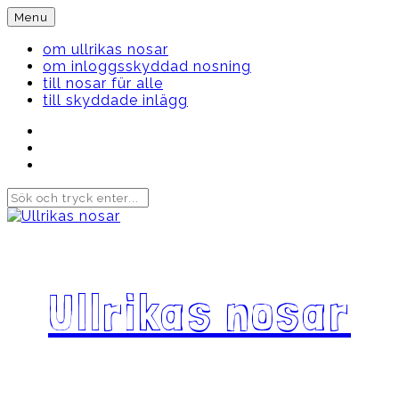
Skip
Menu
to
content
om ullrikas nosar
om inloggsskyddad nosning
till nosar für alle
till skyddade inlägg
Instagram
Ullrika
Facebook
Ullrika
Instagram
Lolles
Ullrikas nosar