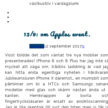
västkustliv i vardagslunk
Instagram
Ullrika
Facebook
Ullrika
Instagram
Lolles
12/9: om Apples event.
(b)logg
12 september 2017
0
Visst blidde det som väntat tre nya mobiler so
presenterades! iPhone 8 och 8 Plus har jag inte s
mycket att säga om, trådlös laddning är vad ja
kan hitta enda egentliga nyheten i hårdvaran
Jubileumsluren iPhone X däremot… en mumsbit so
påminner om bl a HTCs och Samsungs senar
modeller med glas och skärm nästan ända ut 
kanten. Hemknappen är borta oc
fingertrycksläsaren är ersatt av ansiktsscanning
Jag är lite skeptisk till just den biten men vi får l