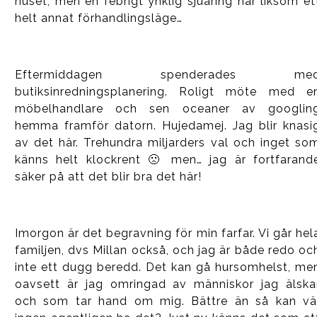
huset, men en febrigt ynklig sjuåring har liksom et
helt annat förhandlingsläge…
Eftermiddagen spenderades me
butiksinredningsplanering. Roligt möte med e
möbelhandlare och sen oceaner av googlin
hemma framför datorn. Hujedamej. Jag blir knasi
av det här. Trehundra miljarders val och inget so
känns helt klockrent 🙁 men… jag är fortfarand
säker på att det blir bra det här!
Imorgon är det begravning för min farfar. Vi går hel
familjen, dvs Millan också, och jag är både redo oc
inte ett dugg beredd. Det kan gå hursomhelst, me
oavsett är jag omringad av människor jag älska
och som tar hand om mig. Bättre än så kan vä