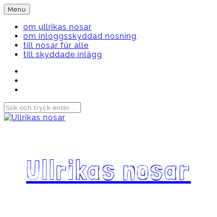
Skip
Menu
to
content
om ullrikas nosar
om inloggsskyddad nosning
till nosar für alle
till skyddade inlägg
Instagram
Ullrika
Facebook
Ullrika
Instagram
Lolles
Ullrikas nosar