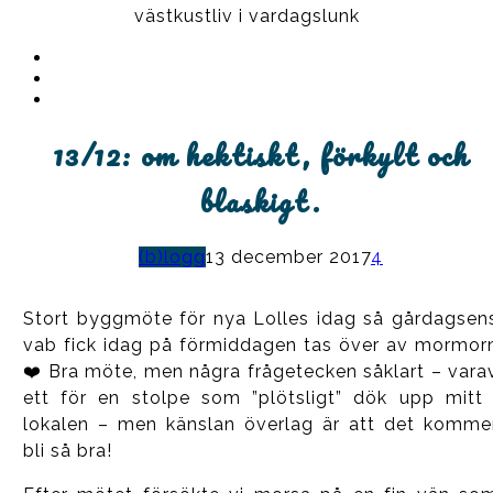
västkustliv i vardagslunk
Instagram
Ullrika
Facebook
Ullrika
Instagram
Lolles
13/12: om hektiskt, förkylt och
blaskigt.
(b)logg
13 december 2017
4
Stort byggmöte för nya Lolles idag så gårdagsen
vab fick idag på förmiddagen tas över av mormor
❤️ Bra möte, men några frågetecken såklart – vara
ett för en stolpe som ”plötsligt” dök upp mitt 
lokalen – men känslan överlag är att det komme
bli så bra!