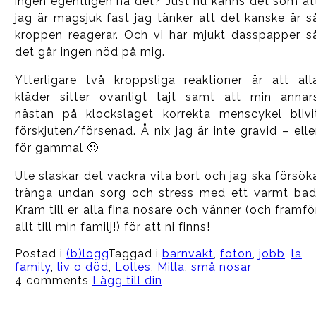
ingen egentligen ha det? Just nu känns det som at
jag är magsjuk fast jag tänker att det kanske är s
kroppen reagerar. Och vi har mjukt dasspapper s
det går ingen nöd på mig.
Ytterligare två kroppsliga reaktioner är att all
kläder sitter ovanligt tajt samt att min annar
nästan på klockslaget korrekta menscykel blivi
förskjuten/försenad. Å nix jag är inte gravid – elle
för gammal 🙂
Ute slaskar det vackra vita bort och jag ska försök
tränga undan sorg och stress med ett varmt bad
Kram till er alla fina nosare och vänner (och framfö
allt till min familj!) för att ni finns!
Postad i
(b)logg
Taggad i
barnvakt
,
foton
,
jobb
,
la
family
,
liv o död
,
Lolles
,
Milla
,
små nosar
4 comments
Lägg till din