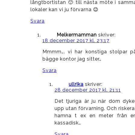
långtbortistan 🙂 till nästa möte i samm
lokaler kan vi ju förvarna 😉
Svara
Melkermamman
skriver:
18 december 2017 kl. 23:17
Mmmm…. vi har konstiga stolpar p
bägge kontor jag sitter…
Svara
ullrika
skriver:
28 december 2017 kl. 21:11
Det tjuriga är ju när dom dyke
upp utan förvarning. Och riskera
hamna t ex en meter från e
kassadisk…
Svara