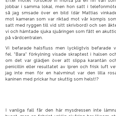
Efter mötet försökte vi morsa på en fin vän so
jobbar i samma lokal, men hon satt i telefonmöt
så jag smsade över en bild (där Mattias vinkad
mot kameran som var riktad mot vår kompis so
satt med ryggen till vid sitt skrivbord) och sen åkt
vi och hämtade sjuka sjuåringen som fått en akutti
på vårdcentralen.
Vi befarade halsfluss men lyckligtvis befarade v
fel. ”Bara” förkylning visade skraptest i halsen oc
om det var glädjen över att slippa karantän oc
penicillin eller resultatet av Ipren och frisk luft ve
jag inte men för en halvminut var den lilla ros
kaninen med prickar hur skuttig som helst!?
I vanliga fall får den här mysdressen inte lämn