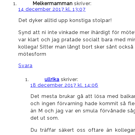
Melkermamman
skriver:
14 december 2017 kl. 13:07
Det dyker alltid upp konstiga stolpar!
Synd att ni inte vinkade mer ihärdigt för möte
var klart och jag pratade socialt bara med mi
kollega! Sitter man långt bort sker sånt också 
mötesform
Svara
ullrika
skriver:
18 december 2017 kl. 14:06
Det mesta brukar gå att lösa med balkar
och ingen förvarning hade kommit så fle
än M och jag var en smula förvånade så
det ut som.
Du träffar säkert oss oftare än kollega