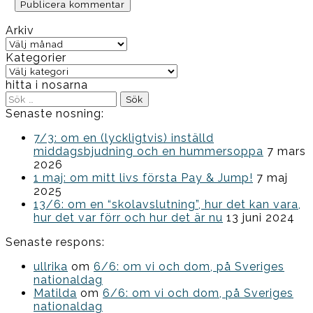
Arkiv
Arkiv
Kategorier
Kategorier
hitta i nosarna
Sök
efter:
Senaste nosning:
7/3: om en (lyckligtvis) inställd
middagsbjudning och en hummersoppa
7 mars
2026
1 maj: om mitt livs första Pay & Jump!
7 maj
2025
13/6: om en “skolavslutning”, hur det kan vara,
hur det var förr och hur det är nu
13 juni 2024
Senaste respons:
ullrika
om
6/6: om vi och dom, på Sveriges
nationaldag
Matilda
om
6/6: om vi och dom, på Sveriges
nationaldag