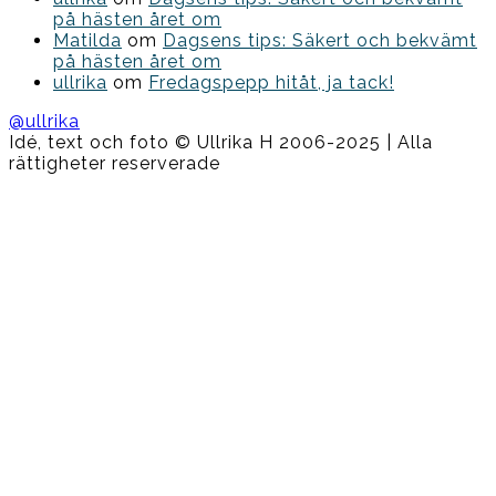
på hästen året om
Matilda
om
Dagsens tips: Säkert och bekvämt
på hästen året om
ullrika
om
Fredagspepp hitåt, ja tack!
@ullrika
Idé, text och foto © Ullrika H 2006-2025 | Alla
rättigheter reserverade
Boston
Theme
by
FameThemes