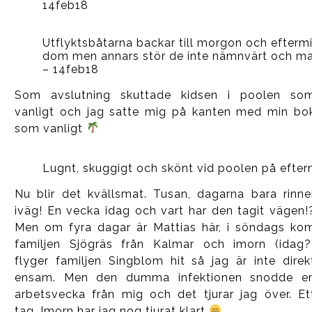
14feb18
Utflyktsbåtarna backar till morgon och efterm
dom men annars stör de inte nämnvärt och ma
– 14feb18
Som avslutning skuttade kidsen i poolen so
vanligt och jag satte mig på kanten med min bo
som vanligt
Lugnt, skuggigt och skönt vid poolen på efte
Nu blir det kvällsmat. Tusan, dagarna bara rinne
iväg! En vecka idag och vart har den tagit vägen!
Men om fyra dagar är Mattias här, i söndags ko
familjen Sjögräs från Kalmar och imorn (idag?
flyger familjen Singblom hit så jag är inte direk
ensam. Men den dumma infektionen snodde e
arbetsvecka från mig och det tjurar jag över. Et
tag. Imorn har jag nog tjurat klart