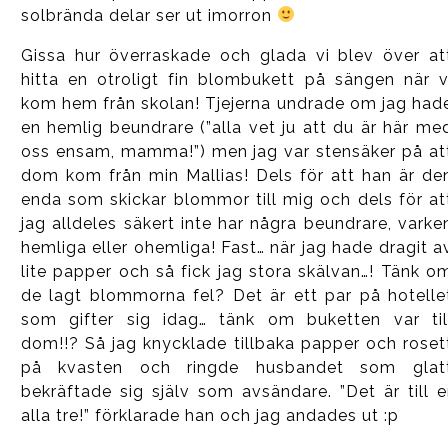
solbrända delar ser ut imorron
Gissa hur överraskade och glada vi blev över at
hitta en otroligt fin blombukett på sängen när v
kom hem från skolan! Tjejerna undrade om jag had
en hemlig beundrare (”alla vet ju att du är här me
oss ensam, mamma!”) men jag var stensäker på at
dom kom från min Mallias! Dels för att han är de
enda som skickar blommor till mig och dels för at
jag alldeles säkert inte har några beundrare, varke
hemliga eller ohemliga! Fast… när jag hade dragit a
lite papper och så fick jag stora skälvan…! Tänk o
de lagt blommorna fel? Det är ett par på hotelle
som gifter sig idag… tänk om buketten var til
dom!!? Så jag knycklade tillbaka papper och roset
på kvasten och ringde husbandet som glat
bekräftade sig själv som avsändare. ”Det är till e
alla tre!” förklarade han och jag andades ut :p