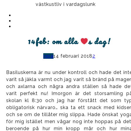
västkustliv i vardagslunk
Instagram
Ullrika
Facebook
Ullrika
Instagram
Lolles
14feb: om alla
s dag!
resa
14 februari 2018
2
Basiluskerna är nu under kontroll och hade det int
varit så jäkla varmt och jag varit så bränd på mage
och axlarna och några andra ställen så hade de
varit perfekt nu! Imorgon är det storsamling p
skolan kl 8:30 och jag har förstått det som ty
obligatorisk närvaro… ska ta ett snack med kidse
och se om de tillåter mig slippa. Hade önskat yog
för mig istället men vågar nog inte hoppas på det
beroende på hur min kropp mår och hur min