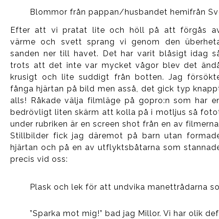
Blommor från pappan/husbandet hemifrån Sve
Efter att vi pratat lite och höll på att förgås a
värme och svett sprang vi genom den überhet
sanden ner till havet. Det har varit blåsigt idag s
trots att det inte var mycket vågor blev det änd
krusigt och lite suddigt från botten. Jag försökt
fånga hjärtan på bild men asså, det gick typ knapp
alls! Råkade välja filmläge på gopro:n som har e
bedrövligt liten skärm att kolla på i motljus så foto
under rubriken är en screen shot från en av filmerna
Stillbilder fick jag däremot på barn utan formad
hjärtan och på en av utflyktsbåtarna som stannad
precis vid oss:
Plask och lek för att undvika manettrådarna 
”Sparka mot mig!” bad jag Millor. Vi har olik de