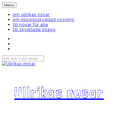
Skip
Menu
to
content
om ullrikas nosar
om inloggsskyddad nosning
till nosar für alle
till skyddade inlägg
Instagram
Ullrika
Facebook
Ullrika
Instagram
Lolles
Ullrikas nosar