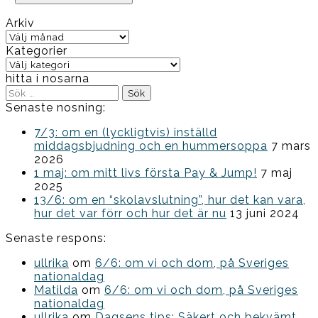
Arkiv
Arkiv
Kategorier
Kategorier
hitta i nosarna
Sök
efter:
Senaste nosning:
7/3: om en (lyckligtvis) inställd
middagsbjudning och en hummersoppa
7 mars
2026
1 maj: om mitt livs första Pay & Jump!
7 maj
2025
13/6: om en “skolavslutning”, hur det kan vara,
hur det var förr och hur det är nu
13 juni 2024
Senaste respons:
ullrika
om
6/6: om vi och dom, på Sveriges
nationaldag
Matilda
om
6/6: om vi och dom, på Sveriges
nationaldag
ullrika
om
Dagsens tips: Säkert och bekvämt