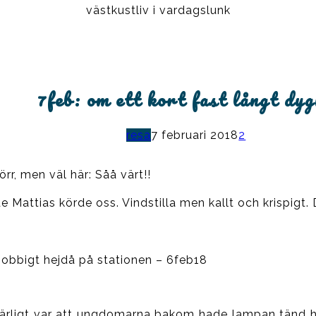
västkustliv i vardagslunk
7feb: om ett kort fast långt dy
resa
7 februari 2018
2
örr, men väl här: Såå värt!!
de Mattias körde oss. Vindstilla men kallt och krispig
 jobbigt hejdå på stationen – 6feb18
värligt var att ungdomarna bakom hade lampan tänd h