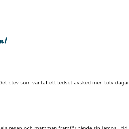
gn!
t. Det blev som väntat ett ledset avsked men tolv dagar
ela resan och mamman framför tände sin lampa i tid