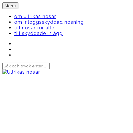
Skip
Menu
to
content
om ullrikas nosar
om inloggsskyddad nosning
till nosar für alle
till skyddade inlägg
Instagram
Ullrika
Facebook
Ullrika
Instagram
Lolles