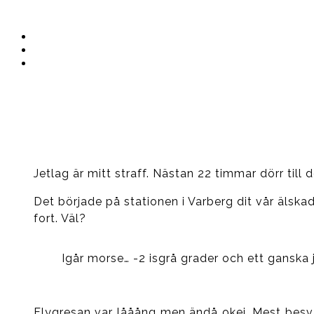
Instagram
Ullrika
Facebook
Ullrika
Instagram
Lolles
Jetlag är mitt straff. Nästan 22 timmar dörr till d
Det började på stationen i Varberg dit vår älska
fort. Väl?
Igår morse… -2 isgrå grader och ett ganska
Flygresan var lååång men ändå okej. Mest bes