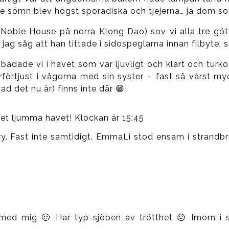
lite sömn blev högst sporadiska och tjejerna… ja dom so
n (Noble House på norra Klong Dao) sov vi alla tre gött
jag såg att han tittade i sidospeglarna innan filbyte, s
adade vi i havet som var ljuvligt och klart och turk
rförtjust i vågorna med sin syster – fast så värst 
ad det nu är) finns inte där 😁
det ljumma havet! Klockan är 15:45
curry. Fast inte samtidigt. EmmaLi stod ensam i stra
 med mig 🙂 Har typ sjöben av trötthet 😖 Imorn i 