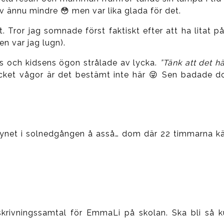
v ännu mindre 😳 men var lika glada för det.
. Tror jag somnade först faktiskt efter att ha litat på
en var jag lugn).
os och kidsens ögon strålade av lycka.
”Tänk att det hä
mycket vågor är det bestämt inte här 😜 Sen badade d
ndbrynet i solnedgången å asså… dom där 22 timmarna k
skrivningssamtal för EmmaLi på skolan. Ska bli så k