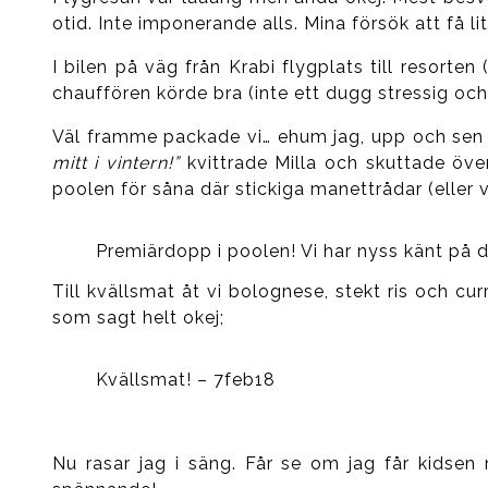
otid. Inte imponerande alls. Mina försök att få 
I bilen på väg från Krabi flygplats till resorte
chauffören körde bra (inte ett dugg stressig och 
Väl framme packade vi… ehum jag, upp och sen b
mitt i vintern!”
kvittrade Milla och skuttade öve
poolen för såna där stickiga manettrådar (eller v
Premiärdopp i poolen! Vi har nyss känt på 
Till kvällsmat åt vi bolognese, stekt ris och 
som sagt helt okej;
Kvällsmat! – 7feb18
Nu rasar jag i säng. Får se om jag får kidsen