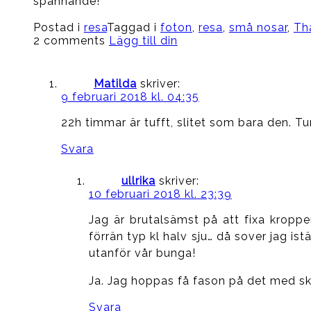
spännande!
Postad i
resa
Taggad i
foton
,
resa
,
små nosar
,
Th
2 comments
Lägg till din
Matilda
skriver:
9 februari 2018 kl. 04:35
22h timmar är tufft, slitet som bara den. Tur
Svara
ullrika
skriver:
10 februari 2018 kl. 23:39
Jag är brutalsämst på att fixa kropp
förrän typ kl halv sju… då sover jag ist
utanför vår bunga!
Ja. Jag hoppas få fason på det med s
Svara