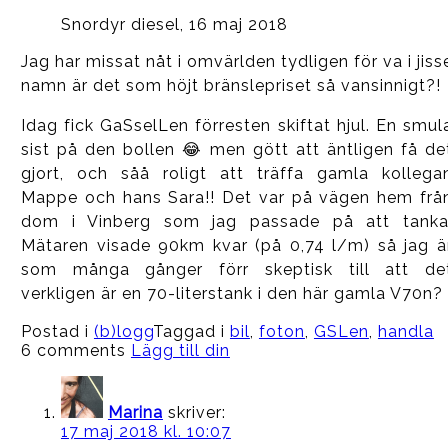
Snordyr diesel, 16 maj 2018
Jag har missat nåt i omvärlden tydligen för va i jiss
namn är det som höjt bränslepriset så vansinnigt?!
Idag fick GaSselLen förresten skiftat hjul. En smul
sist på den bollen 😂 men gött att äntligen få de
gjort, och såå roligt att träffa gamla kollega
Mappe och hans Sara!! Det var på vägen hem frå
dom i Vinberg som jag passade på att tanka
Mätaren visade 90km kvar (på 0,74 l/m) så jag ä
som många gånger förr skeptisk till att de
verkligen är en 70-literstank i den här gamla V70n?
Postad i
(b)logg
Taggad i
bil
,
foton
,
GSLen
,
handla
6 comments
Lägg till din
Marina
skriver:
17 maj 2018 kl. 10:07