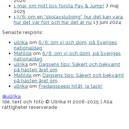
2026
1 maj: om mitt livs första Pay & Jump!
7 maj
2025
13/6: om en “skolavslutning”, hur det kan vara,
hur det var förr och hur det är nu
13 juni 2024
Senaste respons:
ullrika
om
6/6: om vi och dom, på Sveriges
nationaldag
Matilda
om
6/6: om vi och dom, på Sveriges
nationaldag
ullrika
om
Dagsens tips: Säkert och bekvämt
på hästen året om
Matilda
om
Dagsens tips: Säkert och bekvämt
på hästen året om
ullrika
om
Fredagspepp hitåt, ja tack!
@ullrika
Idé, text och foto © Ullrika H 2006-2025 | Alla
rättigheter reserverade
Boston
Theme
by
FameThemes