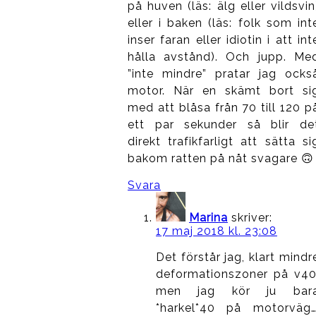
på huven (läs: älg eller vildsvin
eller i baken (läs: folk som int
inser faran eller idiotin i att int
hålla avstånd). Och jupp. Me
”inte mindre” pratar jag ocks
motor. När en skämt bort si
med att blåsa från 70 till 120 p
ett par sekunder så blir de
direkt trafikfarligt att sätta si
bakom ratten på nåt svagare 🙃
Svara
Marina
skriver:
17 maj 2018 kl. 23:08
Det förstår jag, klart mindr
deformationszoner på v40
men jag kör ju bar
*harkel*40 på motorväg…