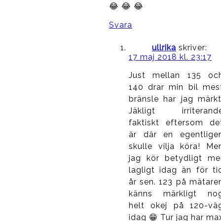
😂 😂 😂
Svara
ullrika
skriver:
17 maj 2018 kl. 23:17
Just mellan 135 oc
140 drar min bil mes
bränsle har jag märkt
Jäkligt irriterand
faktiskt eftersom de
är där en egentlige
skulle vilja köra! Me
jag kör betydligt me
lagligt idag än för ti
år sen. 123 på mätare
känns märkligt no
helt okej på 120-vä
idag 😁 Tur jag har ma