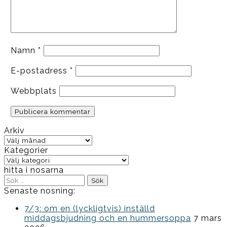
Namn
*
E-postadress
*
Webbplats
Arkiv
Arkiv
Kategorier
Kategorier
hitta i nosarna
Sök
efter:
Senaste nosning:
7/3: om en (lyckligtvis) inställd
middagsbjudning och en hummersoppa
7 mars