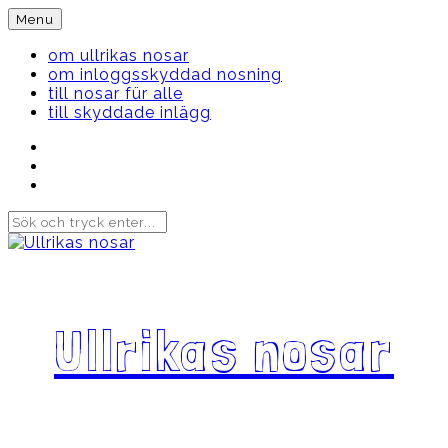
Skip
Menu
to
content
om ullrikas nosar
om inloggsskyddad nosning
till nosar für alle
till skyddade inlägg
Instagram
Ullrika
Facebook
Ullrika
Instagram
Lolles
Ullrikas nosar