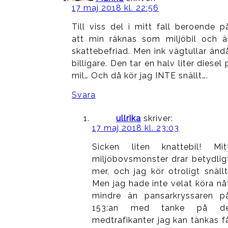
17 maj 2018 kl. 22:56
Till viss del i mitt fall beroende p
att min räknas som miljöbil och ä
skattebefriad. Men ink vägtullar änd
billigare. Den tar en halv liter diesel 
mil… Och då kör jag INTE snällt….
Svara
ullrika
skriver:
17 maj 2018 kl. 23:03
Sicken liten knattebil! Mit
miljöbovsmonster drar betydlig
mer, och jag kör otroligt snällt
Men jag hade inte velat köra nå
mindre än pansarkryssaren p
153:an med tanke på d
medtrafikanter jag kan tänkas f