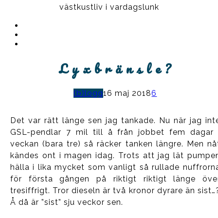
västkustliv i vardagslunk
Instagram
Ullrika
Facebook
Ullrika
Instagram
Lolles
L y x b r ä n s l e ?
(b)logg
16 maj 2018
6
Det var rätt länge sen jag tankade. Nu när jag int
GSL-pendlar 7 mil till å från jobbet fem dagar 
veckan (bara tre) så räcker tanken längre. Men nå
kändes ont i magen idag. Trots att jag lät pumpe
hälla i lika mycket som vanligt så rullade nuffrorn
för första gången på riktigt riktigt länge öve
tresiffrigt. Tror dieseln är två kronor dyrare än sist…
Å då är ”sist” sju veckor sen.