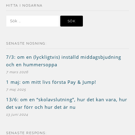
HITTA I NOSARNA
Sök
efter:
SENASTE NOSNING:
7/3: om en (lyckligtvis) inställd middagsbjudning
och en hummersoppa
7 mars 2026
1 maj: om mitt livs första Pay & Jump!
7 maj 2025
13/6: om en “skolavslutning”, hur det kan vara, hur
det var förr och hur det är nu
13 juni 2024
SENASTE RESPONS: