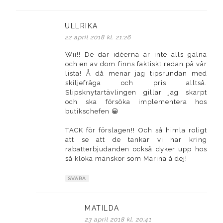
ULLRIKA
skriver:
22 april 2018 kl. 21:26
Wii!! De där idéerna är inte alls galna
och en av dom finns faktiskt redan på vår
lista! Å då menar jag tipsrundan med
skiljefråga och pris alltså.
Slipsknytartävlingen gillar jag skarpt
och ska försöka implementera hos
butikschefen 😀
TACK för förslagen!! Och så himla roligt
att se att de tankar vi har kring
rabatterbjudanden också dyker upp hos
så kloka mänskor som Marina å dej!
SVARA
MATILDA
skriver:
23 april 2018 kl. 20:41