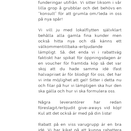
funderingar utifrån. Vi sitter liksom i vår
lilla grop å grubblar och det behövs en
“konsult” för att grumla om/leda in oss
på nya spår!
Vi vill ju med lokalflytten självklart
behålla alla gamla fina kunder men
också hitta nya och då känns ett
välkommentillbaka-erbjudande
lämpligt. Så, det enda vi i rabattväg
faktiskt har spikat för öppningsdagen är
en voucher för framtida köp så det var
skoj att du hade samma idé (fast
halvapriset är för blodigt för oss, det har
vi inte möjlighet att ge)! Sitter i detta nu
och filar på hur vi lämpligen ska hur den
ska gälla och hur vi ska formulera oss.
Några leverantörer har redan
föreslagit/erbjudit give-aways vid köp!
Kul att det också är med på din lista!
Rabatt på en viss varugrupp är en bra
idé. Vi har kikat på att kunna rabattera