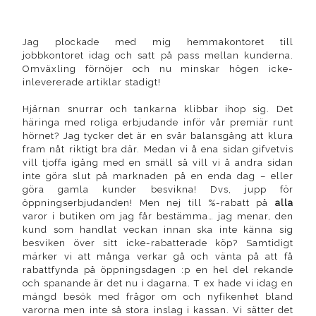
Jag plockade med mig hemmakontoret till
jobbkontoret idag och satt på pass mellan kunderna.
Omväxling förnöjer och nu minskar högen icke-
inlevererade artiklar stadigt!
Hjärnan snurrar och tankarna klibbar ihop sig. Det
häringa med roliga erbjudande inför vår premiär runt
hörnet? Jag tycker det är en svår balansgång att klura
fram nåt riktigt bra där. Medan vi å ena sidan gifvetvis
vill tjoffa igång med en smäll så vill vi å andra sidan
inte göra slut på marknaden på en enda dag – eller
göra gamla kunder besvikna! Dvs, jupp för
öppningserbjudanden! Men nej till %-rabatt på
alla
varor i butiken om jag får bestämma… jag menar, den
kund som handlat veckan innan ska inte känna sig
besviken över sitt icke-rabatterade köp? Samtidigt
märker vi att många verkar gå och vänta på att få
rabattfynda på öppningsdagen :p en hel del rekande
och spanande är det nu i dagarna. T ex hade vi idag en
mängd besök med frågor om och nyfikenhet bland
varorna men inte så stora inslag i kassan. Vi sätter det