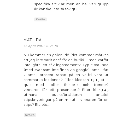
specifika artiklar men en hel varugrupp
är kanske inte så tokigt?
SVARA
MATILDA
skriver:
22 april 2018 kl. 21:18
Nu kommer en galen idé (det kommer märkas
att jag inte varit chef för en butik) – men varför
inte göra ett tävlingsmoment? Typ tipsrunda
(med svar som inte finns via google), antal rätt
= antal procent rabatt på en valfri vara ur
sommarkollektionen? Eller klockan 13:15 stil-
quiz med Lolles (historik och trender)
vinnaren får ett presentkort? Eller kl 13.45
utmana butiksförsäljaren antalet
slipsknytningar på en minut – vinnaren får en
slips? Etc etc….
SVARA