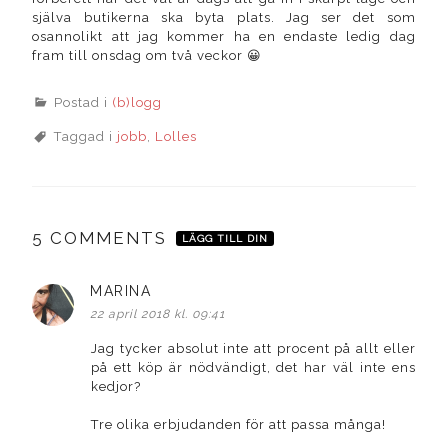
själva butikerna ska byta plats. Jag ser det som
osannolikt att jag kommer ha en endaste ledig dag
fram till onsdag om två veckor 😀
Postad i
(b)logg
Taggad i
jobb
,
Lolles
5 COMMENTS
LÄGG TILL DIN
MARINA
skriver:
22 april 2018 kl. 09:41
Jag tycker absolut inte att procent på allt eller
på ett köp är nödvändigt, det har väl inte ens
kedjor?
Tre olika erbjudanden för att passa många!