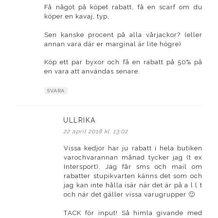
Få något på köpet rabatt, få en scarf om du
köper en kavaj, typ,
Sen kanske procent på alla vårjackor? (eller
annan vara där er marginal är lite högre)
Köp ett par byxor och få en rabatt på 50% på
en vara att användas senare.
SVARA
ULLRIKA
skriver:
22 april 2018 kl. 13:02
Vissa kedjor har ju rabatt i hela butiken
varochvarannan månad tycker jag (t ex
Intersport). Jag får sms och mail om
rabatter stupikvarten känns det som och
jag kan inte hålla isär när det är på a l l t
och när det gäller vissa varugrupper 🙂
TACK för input! Så himla givande med