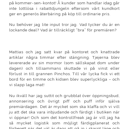
på kommer-sen-kontot! Å kunder som handlar idag går
inte lottlösa i rabattdjungeln eftersom vårt kundkort
ger en generös återbäring på köp till ordinarie pris.
Nu behöver jag lite input tror jag. Vad tycker du är en
lockande deal? Vad är tillräckligt “bra” för premiären?
Mattias och jag satt kvar på kontoret och knattrade
artiklar några timmar efter stängning. Tjejerna blev
levererade av sin mormor (som sällskapat dom under
dagen) och tillsammans skuttade vi på vinst eller
förlust in till grannen Pinchos. Till vår lycka fick vi ett
bord för en timme och kidsen blev superlyckliga – och
vi slapp laga mat!
Nu ikväll har jag suttit och grubblat över öppningsbud,
annonsering och övrigt piff och puff inför själva
premiärdagen. Det är mycket som ska klaffa och vi vill
ju att det ska vara inbjudande och färdigt i butiken när
vi öppnar! Och som det kontrollfreak jag är vill jag ha
så mycket logistik som möjligt färdigplanerat och
förberett när det väl är dags att gå in i skarpt läge och