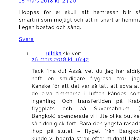
18 mars 2018 kl. 23:20
Hoppas för er skull att hemresan blir s
smärtfri som möjligt och att ni snart är hemm
i egen bostad och säng.
Svara
ullrika
skriver:
26 mars 2018 kl. 16:42
Tack fina du! Asså, vet du, jag har aldri
haft en smidigare flygresa tror jag
Kanske för att det var så lätt att sova at
de elva timmarna i luften kändes so
ingenting. Och transfertiden på Krab
flygplats och på Suvarnabhumi (
Bangkok) spenderade vi i lite olika butike
så tiden gick fort. Bara den yngsta rasad
ihop på slutet – flyget från Bangko
kunde vi boarda strax efter midnatt loka