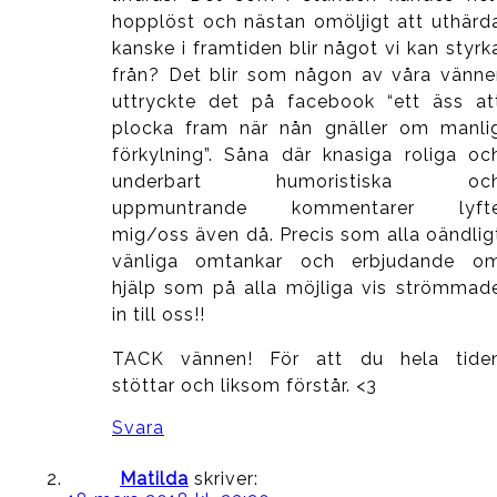
hopplöst och nästan omöljigt att uthärd
kanske i framtiden blir något vi kan styrk
från? Det blir som någon av våra vänne
uttryckte det på facebook “ett äss at
plocka fram när nån gnäller om manli
förkylning”. Såna där knasiga roliga oc
underbart humoristiska oc
uppmuntrande kommentarer lyft
mig/oss även då. Precis som alla oändlig
vänliga omtankar och erbjudande o
hjälp som på alla möjliga vis strömmad
in till oss!!
TACK vännen! För att du hela tide
stöttar och liksom förstår. <3
Svara
Matilda
skriver: