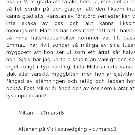
oss ur. Vi är glada att få åka hem, ja, men det är e
så fet sordin på den glädjen att den liksom int
känns glad alls. Känslan av förstörd semester kan v
inte skaka av oss och allt känns likso
meningslöst. Mattias har dessutom fått ont i halse
så mina halsmedusinpiller kommer väl till pass
EmmaLi har rivit sönder så många av sina tuse
myggbett att hon ser ut som ett ärrat sår halv
hon. Själv har jag kortare stubin än vanligt och se
inget roligt i typ nånting. Lilla Milla är iofs varke
sjuk eller särskilt myggbiten, men hon är självklar
fångad av stämningen och retlig och ledsen ho
också. Fast Millor är ändå den av oss som klarar at
lysa upp ibland!
Millan! – 17mars18
Altanen på V3 i solnedgång – 17mars18