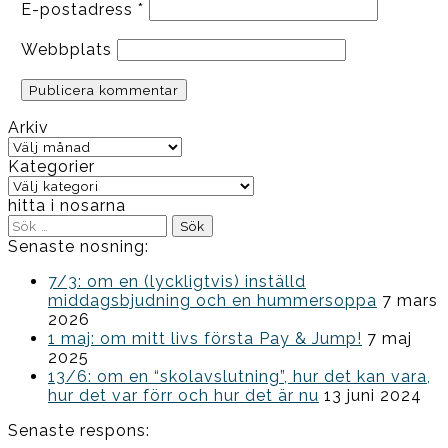
E-postadress
*
Webbplats
Arkiv
Arkiv
Kategorier
Kategorier
hitta i nosarna
Sök
efter:
Senaste nosning:
7/3: om en (lyckligtvis) inställd
middagsbjudning och en hummersoppa
7 mars
2026
1 maj: om mitt livs första Pay & Jump!
7 maj
2025
13/6: om en “skolavslutning”, hur det kan vara,
hur det var förr och hur det är nu
13 juni 2024
Senaste respons: