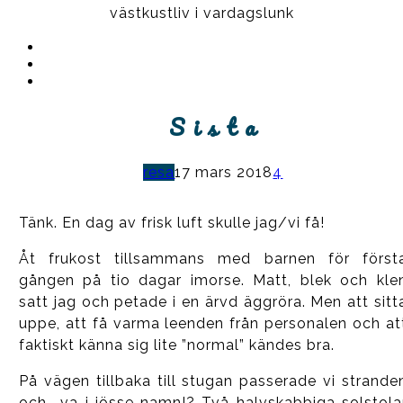
västkustliv i vardagslunk
Instagram
Ullrika
Facebook
Ullrika
Instagram
Lolles
S i s t a
resa
17 mars 2018
4
Tänk. En dag av frisk luft skulle jag/vi få!
Åt frukost tillsammans med barnen för först
gången på tio dagar imorse. Matt, blek och kle
satt jag och petade i en ärvd äggröra. Men att sitt
uppe, att få varma leenden från personalen och at
faktiskt känna sig lite ”normal” kändes bra.
På vägen tillbaka till stugan passerade vi strande
och… va i jösse namn!? Två halvskabbiga solstola