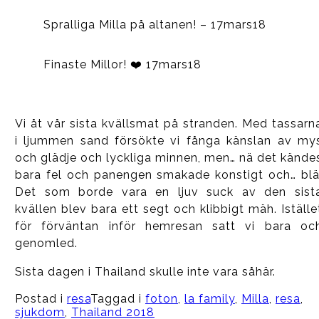
Spralliga Milla på altanen! – 17mars18
Finaste Millor! ❤️ 17mars18
Vi åt vår sista kvällsmat på stranden. Med tassarn
i ljummen sand försökte vi fånga känslan av my
och glädje och lyckliga minnen, men… nä det kände
bara fel och panengen smakade konstigt och… blä
Det som borde vara en ljuv suck av den sist
kvällen blev bara ett segt och klibbigt mäh. Iställe
för förväntan inför hemresan satt vi bara oc
genomled.
Sista dagen i Thailand skulle inte vara såhär.
Postad i
resa
Taggad i
foton
,
la family
,
Milla
,
resa
,
sjukdom
,
Thailand 2018