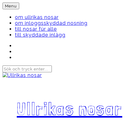
Skip
Menu
to
content
om ullrikas nosar
om inloggsskyddad nosning
till nosar für alle
till skyddade inlägg
Instagram
Ullrika
Facebook
Ullrika
Instagram
Lolles
Ullrikas nosar