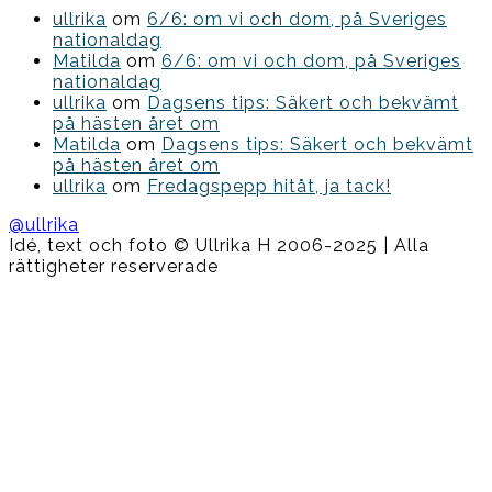
ullrika
om
6/6: om vi och dom, på Sveriges
nationaldag
Matilda
om
6/6: om vi och dom, på Sveriges
nationaldag
ullrika
om
Dagsens tips: Säkert och bekvämt
på hästen året om
Matilda
om
Dagsens tips: Säkert och bekvämt
på hästen året om
ullrika
om
Fredagspepp hitåt, ja tack!
@ullrika
Idé, text och foto © Ullrika H 2006-2025 | Alla
rättigheter reserverade
Boston
Theme
by
FameThemes