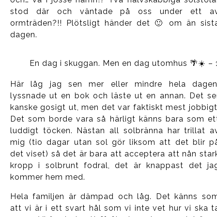
stod där och väntade på oss under ett a
ormträden?!! Plötsligt händer det 🙂 om än sist
dagen.
En dag i skuggan. Men en dag utomhus 🌴☀️ –
Här låg jag sen mer eller mindre hela dagen
lyssnade ut en bok och läste ut en annan. Det se
kanske gosigt ut, men det var faktiskt mest jobbigt
Det som borde vara så härligt känns bara som et
luddigt töcken. Nästan all solbränna har trillat a
mig (tio dagar utan sol gör liksom att det blir p
det viset) så det är bara att acceptera att nån star
kropp i solbrunt fodral, det är knappast det ja
kommer hem med.
Hela familjen är dämpad och låg. Det känns so
att vi är i ett svart hål som vi inte vet hur vi ska t